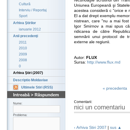
recunoaşte scrutinul din Trans
Cultură
Uniunea Europeană şi Statele
Interviu / Reportaj
acestea consideră c "orice e 
El a dat drept exemplu memora
Sport
nistrean, care "nu a mai fost 
Arhiva Ştirilor
Igor Smirnov a mai spus că 
ianuarie 2012
ridicarea de către Republi
Anii precedenţi
semnării unui protocol de tr
externe ale regiunii.
2011
2010
2009
Autor:
FLUX
2008
Sursa:
http://www.flux.md
0
Arhiva Ştiri (2007)
Descriptio Moldaviae
Ultimele Stiri (RSS)
« precedenta
Intreabă > Răspundem
Comentarii:
Nume:
nici un comentariu
Problema:
‹ Arhiva Stiri 2007
|
sus ▲