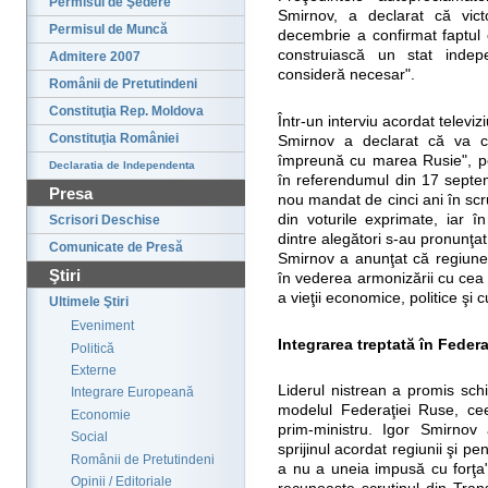
Permisul de Şedere
Smirnov, a declarat că vict
Permisul de Muncă
decembrie a confirmat faptul 
construiască un stat indep
Admitere 2007
consideră necesar".
Românii de Pretutindeni
Constituţia Rep. Moldova
Într-un interviu acordat televiz
Constituţia României
Smirnov a declarat că va co
împreună cu marea Rusie", pe
Declaratia de Independenta
în referendumul din 17 septem
Presa
nou mandat de cinci ani în scr
din voturile exprimate, iar 
Scrisori Deschise
dintre alegători s-au pronunţat
Comunicate de Presă
Smirnov a anunţat că regiunea 
Ştiri
în vederea armonizării cu cea
a vieţii economice, politice şi c
Ultimele Ştiri
Eveniment
Integrarea treptată în Feder
Politică
Externe
Liderul nistrean a promis sch
Integrare Europeană
modelul Federaţiei Ruse, cee
Economie
prim-ministru. Igor Smirnov
Social
sprijinul acordat regiunii şi p
Românii de Pretutindeni
a nu a uneia impusă cu forţa"
Opinii / Editoriale