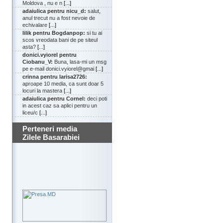
Moldova , nu e n
[...]
adaiulica pentru nicu_d:
salut,
anul trecut nu a fost nevoie de
echivalare
[...]
lilik pentru Bogdanpop:
si tu ai
scos vreodata bani de pe siteul
asta?
[...]
donici.vyiorel pentru
Ciobanu_V:
Buna, lasa-mi un msg
pe e-mail donici.vyiorel@gmai
[...]
crinna pentru larisa2726:
aproape 10 media, ca sunt doar 5
locuri la mastera
[...]
adaiulica pentru Cornel:
deci poti
in acest caz sa aplici pentru un
liceu/c
[...]
Perteneri media
Zilele Basarabiei