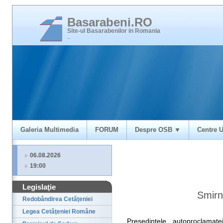
Basarabeni.RO
Site-ul Basarabenilor in Romania
_
Galeria Multimedia
FORUM
Despre OSB ▼
Centre U
06.08.2026
19:00
Legislaţie
Smirn
Redobândirea Cetăţeniei
Legea Cetăţeniei Române
Preşedintele autoproclamate