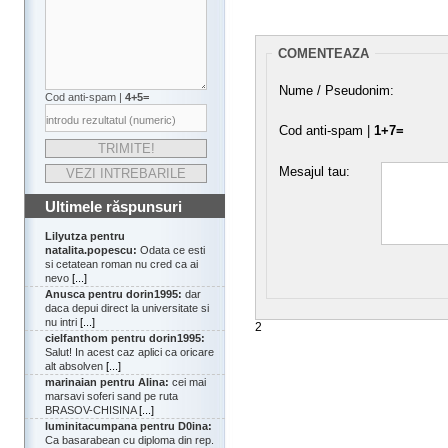
COMENTEAZA
Nume / Pseudonim:
Cod anti-spam |
4+5=
Cod anti-spam |
1+7=
Mesajul tau:
Ultimele răspunsuri
Lilyutza pentru
natalita.popescu:
Odata ce esti
si cetatean roman nu cred ca ai
nevo
[...]
Anusca pentru dorin1995:
dar
daca depui direct la universitate si
nu intri
[...]
2
cielfanthom pentru dorin1995:
Salut! In acest caz aplici ca oricare
alt absolven
[...]
marinaian pentru Alina:
cei mai
marsavi soferi sand pe ruta
BRASOV-CHISINA
[...]
luminitacumpana pentru D0ina:
Ca basarabean cu diploma din rep.