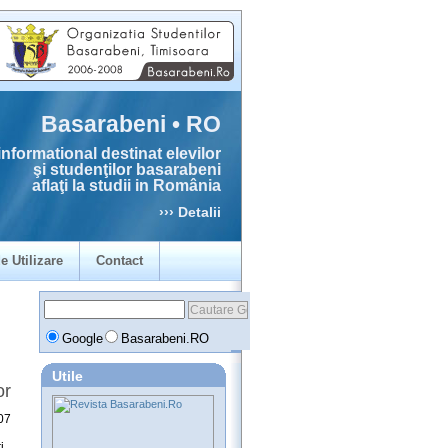
Basarabeni • RO
informational destinat elevilor
şi studenţilor basarabeni
aflaţi la studii in România
››› Detalii
e Utilizare
Contact
Google
Basarabeni.RO
Utile
or
07
i,