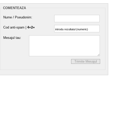
COMENTEAZA
Nume / Pseudonim:
Cod anti-spam |
4+2=
Mesajul tau: