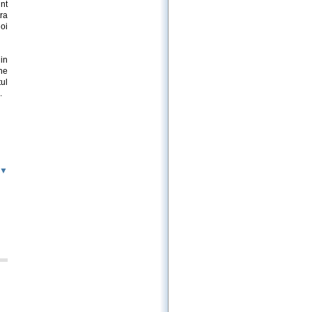
nt
tra
oi
 in
 ne
ul
.
 ▼