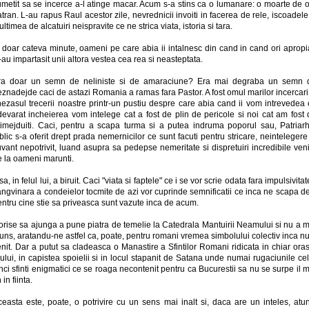
umetit sa se incerce a-l atinge macar. Acum s-a stins ca o lumanare: o moarte de 
tran. L-au rapus Raul acestor zile, nevrednicii invoiti in facerea de rele, iscoadele
ltimea de alcatuiri neispravite ce ne strica viata, istoria si tara.
 doar cateva minute, oameni pe care abia ii intalnesc din cand in cand ori apropi
-au impartasit unii altora vestea cea rea si neasteptata.
ra doar un semn de neliniste si de amaraciune? Era mai degraba un semn 
znadejde caci de astazi Romania a ramas fara Pastor. A fost omul marilor incercari
hezasul trecerii noastre printr-un pustiu despre care abia cand ii vom intrevedea 
devarat incheierea vom intelege cat a fost de plin de pericole si noi cat am fost 
rimejduiti. Caci, pentru a scapa turma si a putea indruma poporul sau, Patriarh
blic s-a oferit drept prada nemernicilor ce sunt facuti pentru stricare, neintelegere
vant nepotrivit, luand asupra sa pedepse nemeritate si dispretuiri incredibile ven
e la oameni marunti.
sa, in felul lui, a biruit. Caci "viata si faptele" ce i se vor scrie odata fara impulsivita
ngvinara a condeielor tocmite de azi vor cuprinde semnificatii ce inca ne scapa d
ntru cine stie sa priveasca sunt vazute inca de acum.
orise sa ajunga a pune piatra de temelie la Catedrala Mantuirii Neamului si nu a m
uns, aratandu-ne astfel ca, poate, pentru romani vremea simbolului colectiv inca n
nit. Dar a putut sa cladeasca o Manastire a Sfintilor Romani ridicata in chiar ora
ului, in capistea spoielii si in locul stapanit de Satana unde numai rugaciunile ce
nci sfinti enigmatici ce se roaga necontenit pentru ca Bucurestii sa nu se surpe il 
n in fiinta.
ceasta este, poate, o potrivire cu un sens mai inalt si, daca are un inteles, atun