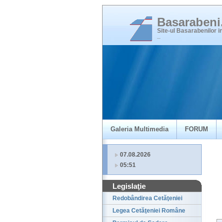
Basaraben
Site-ul Basarabenilor 
_
Galeria Multimedia
FORUM
07.08.2026
05:51
Legislaţie
Redobândirea Cetăţeniei
Legea Cetăţeniei Române