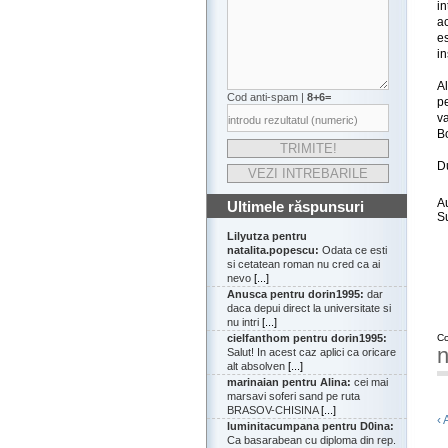
i
ac
e
i
Al
Cod anti-spam |
8+6=
pe
v
Bo
Du
A
Ultimele răspunsuri
S
Lilyutza pentru
natalita.popescu:
Odata ce esti
si cetatean roman nu cred ca ai
nevo
[...]
Anusca pentru dorin1995:
dar
daca depui direct la universitate si
nu intri
[...]
cielfanthom pentru dorin1995:
Co
n
Salut! In acest caz aplici ca oricare
alt absolven
[...]
marinaian pentru Alina:
cei mai
marsavi soferi sand pe ruta
BRASOV-CHISINA
[...]
‹ 
luminitacumpana pentru D0ina:
Ca basarabean cu diploma din rep.