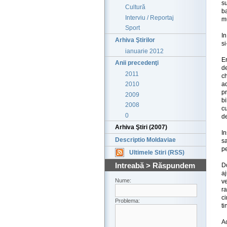
s
Cultură
ba
Interviu / Reportaj
mu
Sport
In
Arhiva Ştirilor
si
ianuarie 2012
E
Anii precedenţi
de
2011
c
a
2010
p
2009
bi
2008
cu
0
d
Arhiva Ştiri (2007)
In
Descriptio Moldaviae
sa
pe
Ultimele Stiri (RSS)
Intreabă > Răspundem
D
aj
Nume:
ve
ra
ci
Problema:
ti
A