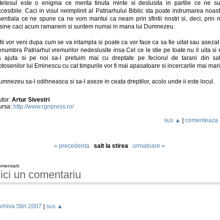
ntelesul este o enigma ce merita tinuta minte si deslusita in partile ce ne su
cesibile. Caci in visul neimplinit al Patriarhului Biblic sta poate indrumarea noas
sentiala ce ne spune ca ne vom mantui ca neam prin sfintii nostri si, deci, prin n
nsine caci acum ramanem si suntem numai in mana lui Dumnezeu.
tii vor veni dupa cum se va intampla si poate ca vor face ca sa fie uitat sau asezat
numbra Patriarhul vremurilor nedeslusite insa Cel ce le stie pe toate nu il uita si
a ajuta si pe noi sa-l pretuim mai cu dreptate pe feciorul de tarani din sat
tosenilor lui Eminescu cu cat timpurile vor fi mai apasatoare si incercarile mai mari
mnezeu sa-l odihneasca si sa-l aseze in ceata dreptilor, acolo unde ii este locul.
utor:
Artur Sivestri
ursa:
http://www.rgnpress.ro/
sus ▲
|
comenteaza
« precedenta
salt la stirea
urmatoare »
mentarii:
ici un comentariu
Arhiva Stiri 2007
|
sus ▲