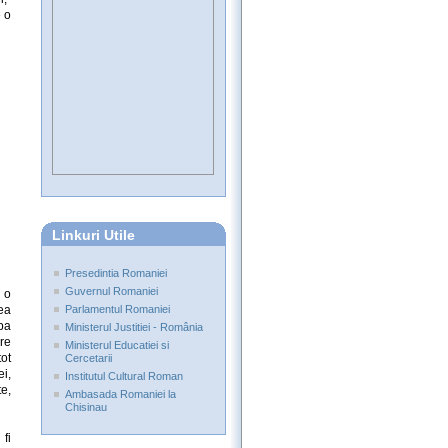
 o
Linkuri Utile
Presedintia Romaniei
Guvernul Romaniei
 o
ea
Parlamentul Romaniei
ipa
Ministerul Justitiei - România
re
Ministerul Educatiei si
ot
Cercetarii
ei,
Institutul Cultural Roman
e,
Ambasada Romaniei la
Chisinau
 fi