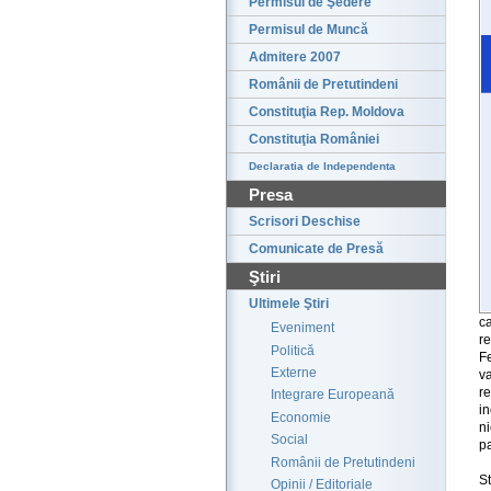
Permisul de Şedere
Permisul de Muncă
Admitere 2007
Românii de Pretutindeni
Constituţia Rep. Moldova
Constituţia României
Declaratia de Independenta
Presa
Scrisori Deschise
Comunicate de Presă
Ştiri
Ultimele Ştiri
c
Eveniment
r
Politică
Fe
Externe
v
r
Integrare Europeană
in
Economie
n
Social
pa
Românii de Pretutindeni
St
Opinii / Editoriale