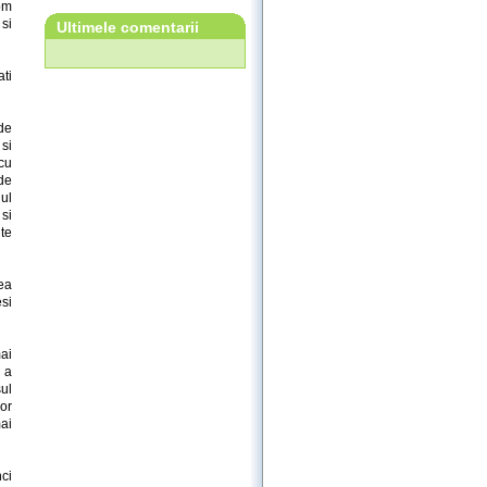
om
 si
Ultimele comentarii
ati
de
 si
cu
de
ul
 si
ite
tea
esi
ai
u a
sul
lor
mai
ci