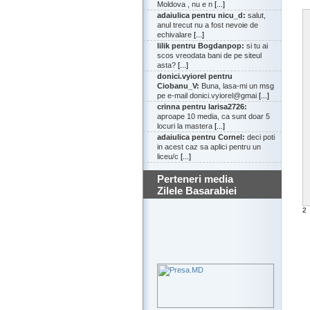
Moldova , nu e n
[...]
adaiulica pentru nicu_d:
salut,
anul trecut nu a fost nevoie de
echivalare
[...]
lilik pentru Bogdanpop:
si tu ai
scos vreodata bani de pe siteul
asta?
[...]
donici.vyiorel pentru
Ciobanu_V:
Buna, lasa-mi un msg
pe e-mail donici.vyiorel@gmai
[...]
crinna pentru larisa2726:
aproape 10 media, ca sunt doar 5
locuri la mastera
[...]
adaiulica pentru Cornel:
deci poti
in acest caz sa aplici pentru un
liceu/c
[...]
Perteneri media
Zilele Basarabiei
2