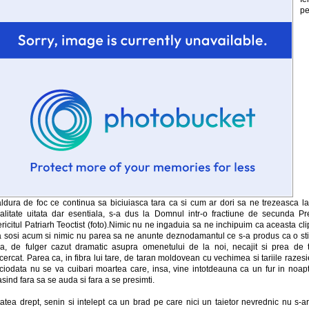
pe
aldura de foc ce continua sa biciuiasca tara ca si cum ar dori sa ne trezeasca la
ealitate uitata dar esentiala, s-a dus la Domnul intr-o fractiune de secunda Pr
ricitul Patriarh Teoctist (foto).Nimic nu ne ingaduia sa ne inchipuim ca aceasta cl
a sosi acum si nimic nu parea sa ne anunte deznodamantul ce s-a produs ca o sti
ea, de fulger cazut dramatic asupra omenetului de la noi, necajit si prea de t
cercat. Parea ca, in fibra lui tare, de taran moldovean cu vechimea si tariile razesi
iciodata nu se va cuibari moartea care, insa, vine intotdeauna ca un fur in noapt
sind fara sa se auda si fara a se presimti.
atea drept, senin si intelept ca un brad pe care nici un taietor nevrednic nu s-ar