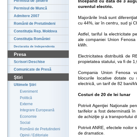
Permisul de Şedere
Începând cu data de 3 aug
curentul electric.
Permisul de Muncă
Admitere 2007
Majorările însă sunt diferenţiat
cu 44%, iar în centru, sud şi 
Românii de Pretutindeni
Constituţia Rep. Moldova
Astfel, tariful la electricitate
Constituţia României
ale companiei Union Fenosa 
kWh.
Declaratia de Independenta
Presa
Electricitatea distribuită de
propietatea statului, va fi de 
Scrisori Deschise
Comunicate de Presă
Compania Union Fenosa va 
Ştiri
blocurile locative dotate c
electrică, un tarif de 82 bani/k
Ultimele Ştiri
Eveniment
Costuri de 20 de lei lunar
Politică
Externe
Potrivit Agenţiei Naţionale p
Integrare Europeană
tarifelor a fost determinată î
Economie
de achiziţie şi a transportului d
Social
Potrivit ANRE, efectele noilor 
Românii de Pretutindeni
de dramatice.
Opinii / Editoriale