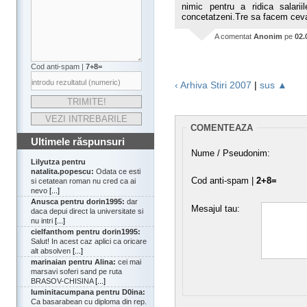
nimic pentru a ridica salari
concetatzeni.Tre sa facem ceva
A comentat
Anonim
pe
02.
Cod anti-spam |
7+8=
‹ Arhiva Stiri 2007
|
sus ▲
COMENTEAZA
Ultimele răspunsuri
Nume / Pseudonim:
Lilyutza pentru
natalita.popescu:
Odata ce esti
Cod anti-spam |
2+8=
si cetatean roman nu cred ca ai
nevo
[...]
Anusca pentru dorin1995:
dar
Mesajul tau:
daca depui direct la universitate si
nu intri
[...]
cielfanthom pentru dorin1995:
Salut! In acest caz aplici ca oricare
alt absolven
[...]
marinaian pentru Alina:
cei mai
marsavi soferi sand pe ruta
BRASOV-CHISINA
[...]
luminitacumpana pentru D0ina:
Ca basarabean cu diploma din rep.