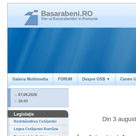
Basarabeni.RO
Site-ul Basarabenilor in Romania
_
Galeria Multimedia
FORUM
Despre OSB ▼
Centre U
07.08.2026
16:43
Legislaţie
Din 3 august
Redobândirea Cetăţeniei
Legea Cetăţeniei Române