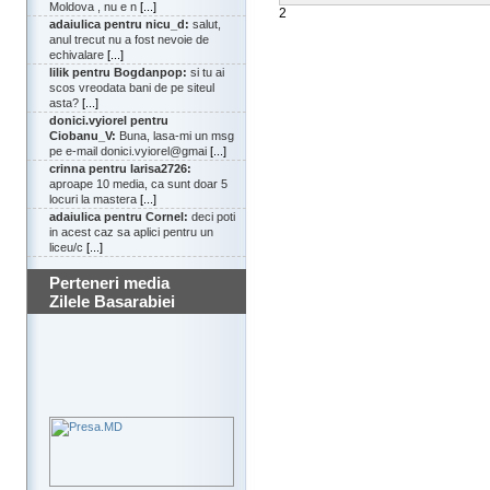
Moldova , nu e n
[...]
2
adaiulica pentru nicu_d:
salut,
anul trecut nu a fost nevoie de
echivalare
[...]
lilik pentru Bogdanpop:
si tu ai
scos vreodata bani de pe siteul
asta?
[...]
donici.vyiorel pentru
Ciobanu_V:
Buna, lasa-mi un msg
pe e-mail donici.vyiorel@gmai
[...]
crinna pentru larisa2726:
aproape 10 media, ca sunt doar 5
locuri la mastera
[...]
adaiulica pentru Cornel:
deci poti
in acest caz sa aplici pentru un
liceu/c
[...]
Perteneri media
Zilele Basarabiei