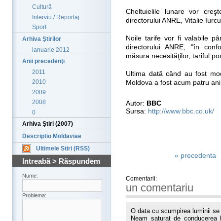
Cultură
Cheltuielile lunare vor creş
Interviu / Reportaj
directorului ANRE, Vitalie Iurcu
Sport
Noile tarife vor fi valabile p
Arhiva Ştirilor
directorului ANRE, "în conf
ianuarie 2012
măsura necesităţilor, tariful poa
Anii precedenţi
2011
Ultima dată când au fost modif
2010
Moldova a fost acum patru ani
2009
2008
Autor:
BBC
Sursa:
http://www.bbc.co.uk/
0
Arhiva Ştiri (2007)
Descriptio Moldaviae
Ultimele Stiri (RSS)
« precedenta
Intreabă > Răspundem
Nume:
Comentarii:
un comentariu
Problema:
O data cu scumpirea luminii se 
Neam saturat de conducerea l