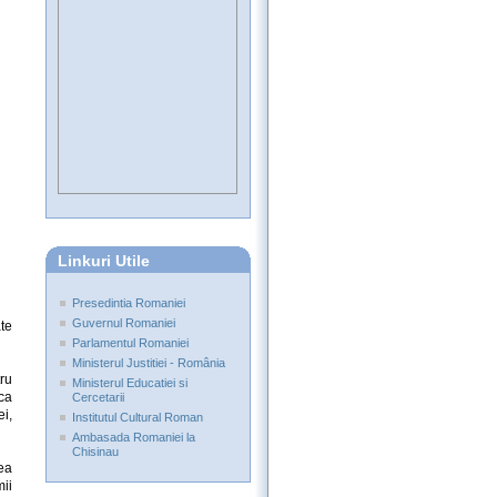
Linkuri Utile
Presedintia Romaniei
Guvernul Romaniei
te
Parlamentul Romaniei
Ministerul Justitiei - România
ru
Ministerul Educatiei si
ca
Cercetarii
i,
Institutul Cultural Roman
Ambasada Romaniei la
Chisinau
ea
mii