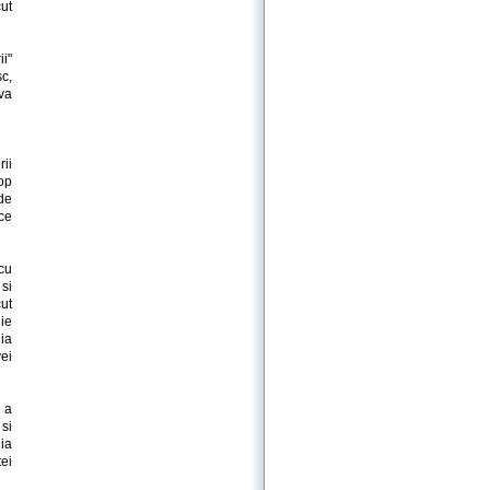
ut
i"
c,
va
rii
op
de
ce
cu
si
cut
lie
hia
ei
 a
si
hia
ei