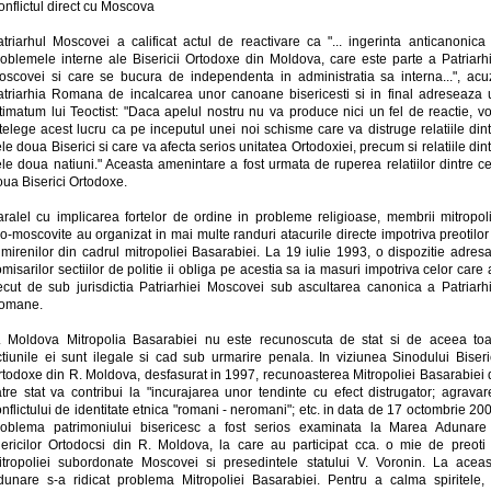
nflictul direct cu Moscova
atriarhul Moscovei a calificat actul de reactivare ca "... ingerinta anticanonica 
roblemele interne ale Bisericii Ortodoxe din Moldova, care este parte a Patriarhi
oscovei si care se bucura de independenta in administratia sa interna...", acu
atriarhia Romana de incalcarea unor canoane bisericesti si in final adreseaza 
ltimatum lui Teoctist: "Daca apelul nostru nu va produce nici un fel de reactie, v
telege acest lucru ca pe inceputul unei noi schisme care va distruge relatiile din
le doua Biserici si care va afecta serios unitatea Ortodoxiei, precum si relatiile din
le doua natiuni." Aceasta amenintare a fost urmata de ruperea relatiilor dintre c
oua Biserici Ortodoxe.
aralel cu implicarea fortelor de ordine in probleme religioase, membrii mitropoli
o-moscovite au organizat in mai multe randuri atacurile directe impotriva preotilor
mirenilor din cadrul mitropoliei Basarabiei. La 19 iulie 1993, o dispozitie adres
misarilor sectiilor de politie ii obliga pe acestia sa ia masuri impotriva celor care
recut de sub jurisdictia Patriarhiei Moscovei sub ascultarea canonica a Patriarhi
omane.
. Moldova Mitropolia Basarabiei nu este recunoscuta de stat si de aceea toa
ctiunile ei sunt ilegale si cad sub urmarire penala. In viziunea Sinodului Biseric
rtodoxe din R. Moldova, desfasurat in 1997, recunoasterea Mitropoliei Basarabiei 
atre stat va contribui la "incurajarea unor tendinte cu efect distrugator; agravar
nflictului de identitate etnica "romani - neromani"; etc. in data de 17 octombrie 20
roblema patrimoniului bisericesc a fost serios examinata la Marea Adunare
lericilor Ortodocsi din R. Moldova, la care au participat cca. o mie de preoti 
itropoliei subordonate Moscovei si presedintele statului V. Voronin. La aceas
dunare s-a ridicat problema Mitropoliei Basarabiei. Pentru a calma spiritele, 