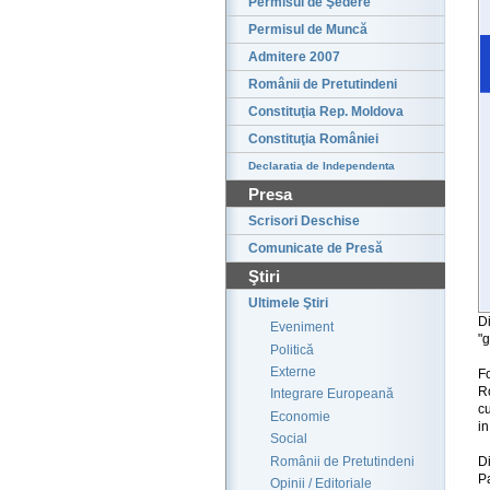
Permisul de Şedere
Permisul de Muncă
Admitere 2007
Românii de Pretutindeni
Constituţia Rep. Moldova
Constituţia României
Declaratia de Independenta
Presa
Scrisori Deschise
Comunicate de Presă
Ştiri
Ultimele Ştiri
D
Eveniment
"g
Politică
Externe
F
R
Integrare Europeană
c
Economie
in
Social
Românii de Pretutindeni
D
Pa
Opinii / Editoriale