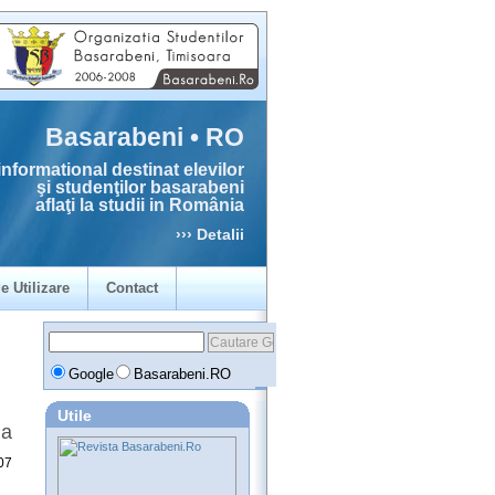
Basarabeni • RO
informational destinat elevilor
şi studenţilor basarabeni
aflaţi la studii in România
››› Detalii
e Utilizare
Contact
Google
Basarabeni.RO
Utile
ia
07