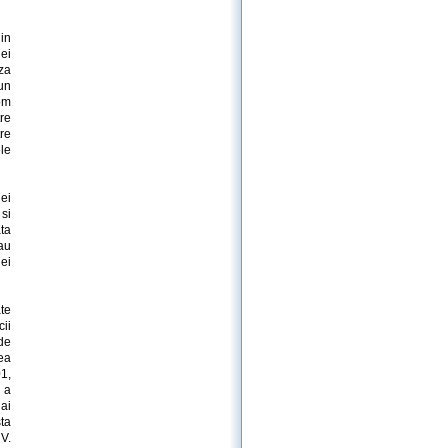
in
ei
za
un
om
tre
tre
ele
ei
 si
ata
 au
ei
te
ii
de
ea
01,
 a
ai
ta
V.