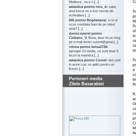
Co
Moldova , nu e n
[...]
adaiulica pentru nicu_d:
salut,
anul trecut nu a fost nevoie de
P
echivalare
[...]
p
lilik pentru Bogdanpop:
si tu ai
M
scos vreodata bani de pe siteul
P
asta?
[...]
u
donici.vyiorel pentru
in
Ciobanu_V:
Buna, lasa-mi un msg
ce
pe e-mail donici.vyiorel@gmai
[...]
ce
crinna pentru larisa2726:
d
aproape 10 media, ca sunt doar 5
locuri la mastera
[...]
P
adaiulica pentru Cornel:
deci poti
in acest caz sa aplici pentru un
pr
liceu/c
[...]
a 
co
Perteneri media
t
Zilele Basarabiei
R
R
a
O
c
co
p
C
M
A