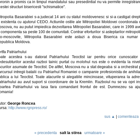
oronin a promis ca in timpul mandatului sau presedintial nu va permite inregistrar
estei structuri bisericesti "schismatice".
tropolia Basarabiei s-a judecat 14 ani cu statul moldovenesc si si-a castigat drep
 existenta cu ajutorul CEDO. Actiunile ostile ale Mitropoliei Moldovei coordonata
oscova, nu au putut impiedica dezvoltarea Mitropoliei Basarabiei, care in 1999 av
 componenta sa peste 100 de comunitati. Contrar eforturilor si asteptarilor mitropol
ro-moscovite, Mitropolia Basarabiei este astazi a doua Biserica ca numar 
epublica Moldova.
rtfa Patriarhului
oate acestea s-au datorat Patriarhului Teoctist iar pentru orice cunoscator 
edesubturilor acestui razboi tainic purtat cu molohul rus este o evidenta la nivel
scurilor asumate de Teoctist. De altfel, Moscova nu a stat degeaba si a orchestrat
rcursul intregii batalii cu Patriarhul Romaniei o campanie profesionista de anihil
blica a lui Teoctist. Toate atacurile si alegatiile mincinoase, vituperarea la adr
atriarhului au avut suport si coordonare de la Kremlin. Razboiul nu se va opri in
oartea Patriarhului va lasa fara comandant frontul de est. Dumnezeu sa aju
omania!
utor:
George Roncea
ursa:
http://www.rgnpress.ro/
sus ▲
|
comenteaza
« precedenta
salt la stirea
urmatoare »