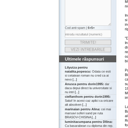
M
ni
I
s
i
Cod anti-spam |
6+5=
ri
"
In
d
r
o
Ultimele răspunsuri
bi
Lilyutza pentru
P
natalita.popescu:
Odata ce esti
B
si cetatean roman nu cred ca ai
ca
nevo
[...]
su
Anusca pentru dorin1995:
dar
daca depui direct la universitate si
19
nu intri
[...]
M
cielfanthom pentru dorin1995:
im
Salut! In acest caz aplici ca oricare
alt absolven
[...]
L
marinaian pentru Alina:
cei mai
B
marsavi soferi sand pe ruta
al
BRASOV-CHISINA
[...]
R
luminitacumpana pentru D0ina:
fo
Ca basarabean cu diploma din rep.