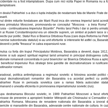
ccidentale nu a fost intamplatoare. Dupa cum nici vizita Papei in Romania nu a fo
ntamplatoare.
n dealul Patriarhiei s-a dus o lupta indarjita de neatarnare fata de Marele Frate de
sarit.
ul dintre miturile fondatoare ale Marii Rusii inca din vremea Imperiul tarist acred
deea primatului Moscovei, promovandu-se conceptul "Moscova - a treia Roma" 
usia - continuatoarea Imperiului Bizantin". Pentru tarul Petru I dar si pentru urmato
ri ai Rusiei Constantinopolul era un obiectiv suprem, un simbol al puterii laice si
iectiv pur politic. Statul Rus si Biserica Ortodoxa Rusa (care dupa Reforma lui Petr
venise subordonata statului) si-au unit eforturile si interesele fel astfel ca, Basara
devenit o jertfa "fireasca" in calea expansiunii ruse.
mulsa cu forta din trupul Principatului Moldova, Basarabia a devenit, dupa 1812,
lonie si sub aspect spiritual regimul tarist urmarind in principal distrugerea cultu
tionale romanesti concentrata in jurul bisericilor iar Biserica Ortodoxa Rusa a apli
 beneficiul Imperiului Rus strategii bine gandite de deznationalizare si rusificar
stinasilor romani.
radoxal, politica antireligioasa a regimului sovietic si folosirea acestei politici
copul deznationalizarii romanilor din Basarabia s-a acordat perfect cu politi
atriarhiei Ruse in perioada sovietica care a ramas fidela autocratiei statal
manand o unealta eficienta in promovarea imperialismului sovietic (rus).
upa destramarea Blocului sovietic, in 1989 Patriarhiei Moscovei a facut efortu
rioase de prevenire a apropierii fostelor Mitropolii ale Chisinaului si Cernautilor
atriarhia Romana. Miscarea de renastere nationala din Basarabia a izvorat d
sericile si manastirile din Basarabia, adevarate centre nationale de cultura. In ca