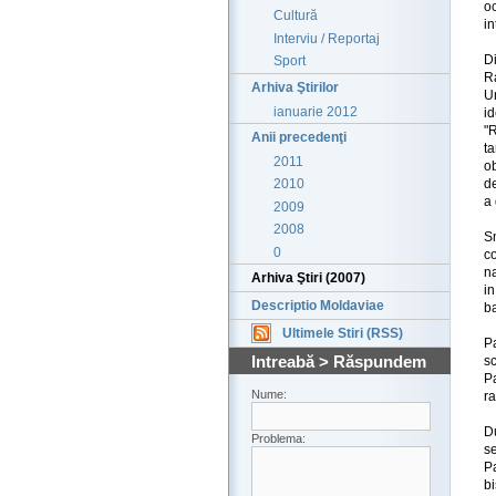
o
Cultură
i
Interviu / Reportaj
Di
Sport
Ra
Arhiva Ştirilor
Un
ianuarie 2012
i
"R
Anii precedenţi
ta
2011
ob
de
2010
a 
2009
2008
S
0
co
na
Arhiva Ştiri (2007)
in
Descriptio Moldaviae
ba
Ultimele Stiri (RSS)
Pa
Intreabă > Răspundem
s
P
Nume:
ra
D
Problema:
se
P
bi