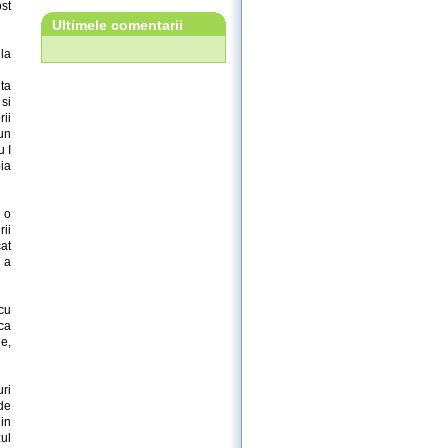
st
Ultimele comentarii
 la
ita
si
rii
 un
u I
bia
 o
rii
cat
e a
 cu
ca
e,
ri
 de
in
zul