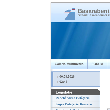
Basaraben
Site-ul Basarabenilor 
_
Galeria Multimedia
FORUM
06.08.2026
02:48
Legislaţie
Redobândirea Cetăţeniei
Legea Cetăţeniei Române