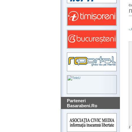
Co
n
‹ 
Parteneri
Basarabeni.Ro
2