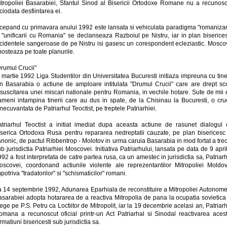
itropoliei Basarabiei, Sfantul Sinod al Bisericii Ortodoxe Romane nu a recunosc
ciodata desfiintarea ei.
ncepand cu primavara anului 1992 este lansata si vehiculata paradigma "romanizari
i "unificarii cu Romania" se declanseaza Razboiul pe Nistru, iar in plan biserices
ncidentele sangeroase de pe Nistru isi gasesc un corespondent ecleziastic. Mosco
posteaza pe toate planurile.
Drumul Crucii"
 martie 1992 Liga Studentilor din Universitatea Bucuresti initiaza impreuna cu tine
in Basarabia o actiune de amploare intitulata "Drumul Crucii" care are drept sc
esuscitarea unei miscari nationale pentru Romania, in vechile hotare. Sute de mii 
ameni intampina tinerii care au dus in spate, de la Chisinau la Bucuresti, o cru
necuvantata de Patriarhul Teoctist, pe treptele Patriarhiei.
atriarhul Teoctist a initiat imediat dupa aceasta actiune de rasunet dialogul 
iserica Ortodoxa Rusa pentru repararea nedreptatii cauzate, pe plan bisericesc 
nonic, de pactul Ribbentrop - Molotov in urma caruia Basarabia in mod fortat a tre
b jurisdictia Patriarhiei Moscovei. Initiativa Patriarhului, lansata pe data de 9 apri
92 a fost interpretata de catre partea rusa, ca un amestec in jurisdictia sa, Patriar
oscovei, coordonand actiunile violente ale reprezentantilor Mitropoliei Moldov
potriva "tradatorilor" si "schismaticilor" romani.
a 14 septembrie 1992, Adunarea Eparhiala de reconstituire a Mitropoliei Autonome
asarabiei adopta hotararea de a reactiva Mitropolia de pana la ocupatia sovietica 
ege pe P.S. Petru ca Loctiitor de Mitropolit, iar la 19 decembrie acelasi an, Patriar
omana a recunoscut oficial printr-un Act Patriarhal si Sinodal reactivarea acest
rmatiuni bisericesti sub jurisdictia sa.