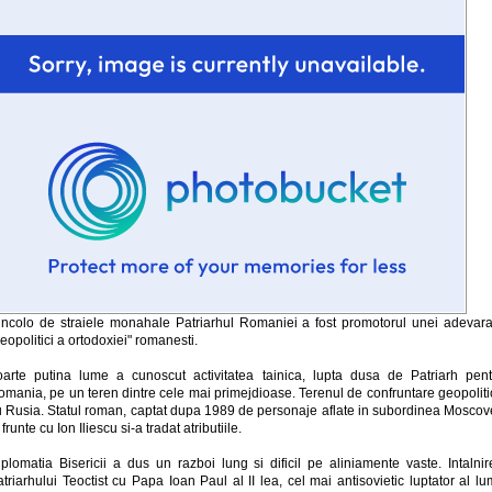
incolo de straiele monahale Patriarhul Romaniei a fost promotorul unei adevara
eopolitici a ortodoxiei" romanesti.
oarte putina lume a cunoscut activitatea tainica, lupta dusa de Patriarh pent
omania, pe un teren dintre cele mai primejdioase. Terenul de confruntare geopoliti
u Rusia. Statul roman, captat dupa 1989 de personaje aflate in subordinea Moscove
 frunte cu Ion Iliescu si-a tradat atributiile.
iplomatia Bisericii a dus un razboi lung si dificil pe aliniamente vaste. Intalnir
triarhului Teoctist cu Papa Ioan Paul al II lea, cel mai antisovietic luptator al lu