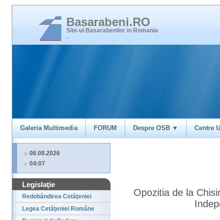
Basarabeni.RO
Site-ul Basarabenilor in Romania
_
Galeria Multimedia
FORUM
Despre OSB ▼
Centre U
06.08.2026
04:07
Legislaţie
Opozitia de la Chis
Redobândirea Cetăţeniei
Indep
Legea Cetăţeniei Române