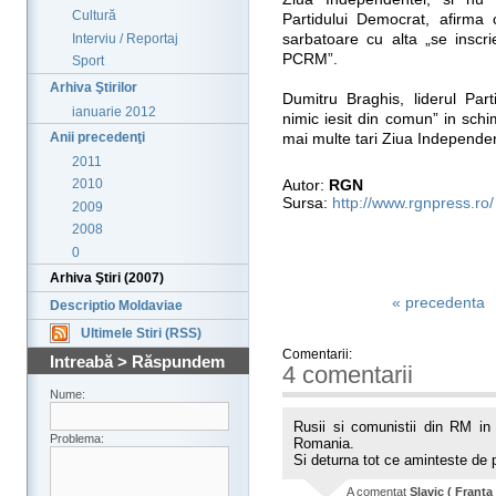
Cultură
Partidului Democrat, afirma 
Interviu / Reportaj
sarbatoare cu alta „se inscrie
PCRM”.
Sport
Arhiva Ştirilor
Dumitru Braghis, liderul Par
ianuarie 2012
nimic iesit din comun” in schi
Anii precedenţi
mai multe tari Ziua Independent
2011
2010
Autor:
RGN
Sursa:
http://www.rgnpress.ro/
2009
2008
0
Arhiva Ştiri (2007)
« precedenta
Descriptio Moldaviae
Ultimele Stiri (RSS)
Comentarii:
Intreabă > Răspundem
4 comentarii
Nume:
Rusii si comunistii din RM i
Problema:
Romania.
Si deturna tot ce aminteste de p
A comentat
Slavic ( Franta 