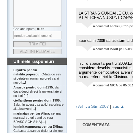
LA STRANS GUNOAILE CU, comu
PT ALTCEVA NU SUNT CAPABIL
A comentat
andrei, utcb
p
Cod anti-spam |
9+4=
sper ca in 2009 sa asistam la d
A comentat
ionut
pe
05.08
Ultimele răspunsuri
nici o speranta pentru 2009.La 
considera deschis comunisti si
Lilyutza pentru
argumente democratice.avem nev
natalita.popescu:
Odata ce esti
nu ma refer strict la Chisinau , c
si cetatean roman nu cred ca ai
nevo
[...]
A comentat
NICA
pe
05.08.
Anusca pentru dorin1995:
dar
daca depui direct la universitate si
nu intri
[...]
cielfanthom pentru dorin1995:
Salut! In acest caz aplici ca oricare
‹ Arhiva Stiri 2007
|
sus ▲
alt absolven
[...]
marinaian pentru Alina:
cei mai
marsavi soferi sand pe ruta
BRASOV-CHISINA
[...]
COMENTEAZA
luminitacumpana pentru D0ina:
Ca basarabean cu diploma din rep.