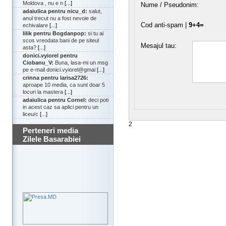
Moldova , nu e n
[...]
Nume / Pseudonim:
adaiulica pentru nicu_d:
salut,
anul trecut nu a fost nevoie de
Cod anti-spam |
9+4=
echivalare
[...]
lilik pentru Bogdanpop:
si tu ai
scos vreodata bani de pe siteul
Mesajul tau:
asta?
[...]
donici.vyiorel pentru
Ciobanu_V:
Buna, lasa-mi un msg
pe e-mail donici.vyiorel@gmai
[...]
crinna pentru larisa2726:
aproape 10 media, ca sunt doar 5
locuri la mastera
[...]
adaiulica pentru Cornel:
deci poti
in acest caz sa aplici pentru un
liceu/c
[...]
2
Perteneri media
Zilele Basarabiei