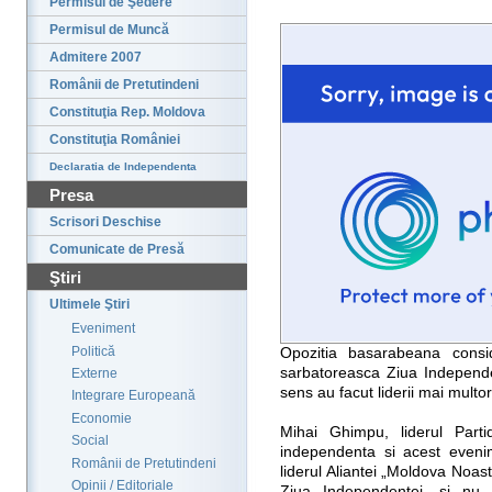
Permisul de Şedere
Permisul de Muncă
Admitere 2007
Românii de Pretutindeni
Constituţia Rep. Moldova
Constituţia României
Declaratia de Independenta
Presa
Scrisori Deschise
Comunicate de Presă
Ştiri
Ultimele Ştiri
Eveniment
Politică
Opozitia basarabeana cons
sarbatoreasca Ziua Independen
Externe
sens au facut liderii mai multo
Integrare Europeană
Economie
Mihai Ghimpu, liderul Part
Social
independenta si acest eveni
Românii de Pretutindeni
liderul Aliantei „Moldova Noas
Opinii / Editoriale
Ziua Independentei, si nu Z