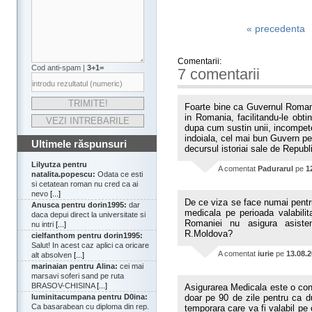
« precedenta
Comentarii:
Cod anti-spam |
3+1=
7 comentarii
Foarte bine ca Guvernul Romani
in Romania, facilitandu-le obt
dupa cum sustin unii, incompeten
indoiala, cel mai bun Guvern pe
Ultimele răspunsuri
decursul istoriai sale de Repub
Lilyutza pentru
A comentat
Padurarul
pe
1
natalita.popescu:
Odata ce esti
si cetatean roman nu cred ca ai
nevo
[...]
De ce viza se face numai pentr
Anusca pentru dorin1995:
dar
medicala pe perioada valabilita
daca depui direct la universitate si
Romaniei nu asigura asistent
nu intri
[...]
R.Moldova?
cielfanthom pentru dorin1995:
Salut! In acest caz aplici ca oricare
A comentat
iurie
pe
13.08.
alt absolven
[...]
marinaian pentru Alina:
cei mai
marsavi soferi sand pe ruta
BRASOV-CHISINA
[...]
Asigurarea Medicala este o cond
luminitacumpana pentru D0ina:
doar pe 90 de zile pentru ca d
Ca basarabean cu diploma din rep.
temporara care va fi valabil pe