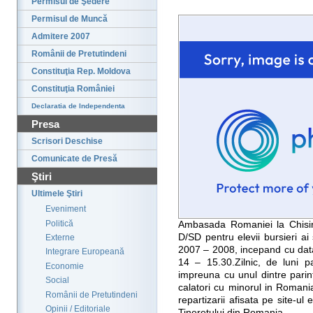
Permisul de Şedere
Permisul de Muncă
Admitere 2007
Românii de Pretutindeni
Constituţia Rep. Moldova
Constituţia României
Declaratia de Independenta
Presa
Scrisori Deschise
Comunicate de Presă
Ştiri
Ultimele Ştiri
Eveniment
Politică
Ambasada Romaniei la Chisina
D/SD pentru elevii bursieri ai
Externe
2007 – 2008, incepand cu data
Integrare Europeană
14 – 15.30.Zilnic, de luni pa
Economie
impreuna cu unul dintre parin
Social
calatori cu minorul in Romania
Românii de Pretutindeni
repartizarii afisata pe site-ul 
Opinii / Editoriale
Tineretului din Romania.