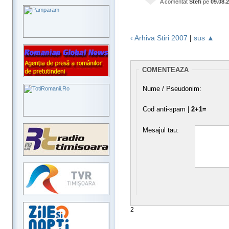
A comentat
Stefi
pe
09.08.
‹ Arhiva Stiri 2007
|
sus ▲
COMENTEAZA
Nume / Pseudonim:
Cod anti-spam |
2+1=
Mesajul tau:
2