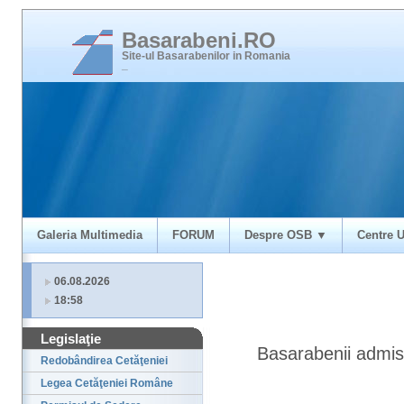
Basarabeni.RO
Site-ul Basarabenilor in Romania
_
Galeria Multimedia
FORUM
Despre OSB ▼
Centre U
06.08.2026
18:58
Legislaţie
Basarabenii admisi
Redobândirea Cetăţeniei
Legea Cetăţeniei Române