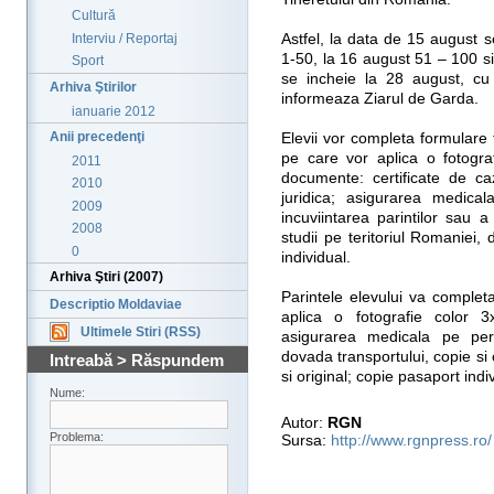
Cultură
Interviu / Reportaj
Astfel, la data de 15 august se
1-50, la 16 august 51 – 100 s
Sport
se incheie la 28 august, cu
Arhiva Ştirilor
informeaza Ziarul de Garda.
ianuarie 2012
Anii precedenţi
Elevii vor completa formulare t
pe care vor aplica o fotogr
2011
documente: certificate de ca
2010
juridica; asigurarea medicala
2009
incuviintarea parintilor sau 
2008
studii pe teritoriul Romaniei,
0
individual.
Arhiva Ştiri (2007)
Parintele elevului va complet
Descriptio Moldaviae
aplica o fotografie color
Ultimele Stiri (RSS)
asigurarea medicala pe perioa
dovada transportului, copie si o
Intreabă > Răspundem
si original; copie pasaport indi
Nume:
Autor:
RGN
Problema:
Sursa:
http://www.rgnpress.ro/