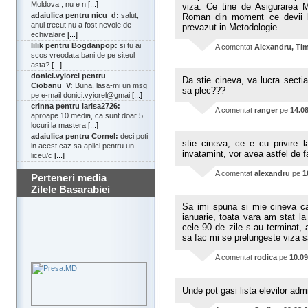
Moldova , nu e n
[...]
viza. Ce tine de Asigurarea M
adaiulica pentru nicu_d:
salut,
Roman din moment ce devii bu
anul trecut nu a fost nevoie de
prevazut in Metodologie
echivalare
[...]
lilik pentru Bogdanpop:
si tu ai
A comentat
Alexandru, Ti
scos vreodata bani de pe siteul
asta?
[...]
donici.vyiorel pentru
Da stie cineva, va lucra secti
Ciobanu_V:
Buna, lasa-mi un msg
sa plec???
pe e-mail donici.vyiorel@gmai
[...]
crinna pentru larisa2726:
A comentat
ranger
pe
14.0
aproape 10 media, ca sunt doar 5
locuri la mastera
[...]
adaiulica pentru Cornel:
deci poti
stie cineva, ce e cu privire la
in acest caz sa aplici pentru un
invatamint, vor avea astfel de fa
liceu/c
[...]
A comentat
alexandru
pe
1
Perteneri media
Zilele Basarabiei
Sa imi spuna si mie cineva ca
ianuarie, toata vara am stat l
cele 90 de zile s-au terminat,
sa fac mi se prelungeste viza s
A comentat
rodica
pe
10.09
Unde pot gasi lista elevilor ad