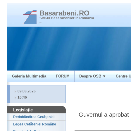
Basarabeni.RO
Site-ul Basarabenilor in Romania
_
Galeria Multimedia
FORUM
Despre OSB ▼
Centre U
09.08.2026
10:46
Legislaţie
Guvernul a aprobat 
Redobândirea Cetăţeniei
Legea Cetăţeniei Române