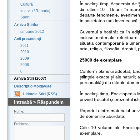
În acelaşi timp, Academia de Şt
Cultură
din ultimii 10 - 15 ani, în mare
Interviu / Reportaj
departe fenomenle, eveniment
Sport
în societatea moldovenească.
Arhiva Ştirilor
ianuarie 2012
Guvernul a hotărât ca în ediţi
incluse materiale referitoare l
Anii precedenţi
situaţia contemporană a umanităţ
2011
arta, religia, filosofia, dreptu
2010
2009
25000 de exemplare
2008
0
Conform planului adoptat, Enc
ştiinţele exacte şi ale naturii;
Arhiva Ştiri (2007)
personalităţi din diferite domeni
Descriptio Moldaviae
În acelaşi timp, Enciclopedia
Ultimele Stiri (RSS)
privind trecutul şi prezentul ist
Intreabă > Răspundem
Raportul dintre materialul unive
Nume:
de domeniile abordate.
Problema:
Cele 10 volume ale Enciclope
exemplare.