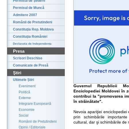
Permisul de Şedere
Permisul de Muncă
Admitere 2007
Românii de Pretutindeni
Constituţia Rep. Moldova
Constituţia României
Declaratia de Independenta
Presa
Scrisori Deschise
Comunicate de Presă
Ştiri
Ultimele Ştiri
Guvernul Republicii M
Eveniment
Enciclopediei Moldovei în ze
Politică
contribui la "promovarea im
Externe
în străinătate".
Integrare Europeană
Economie
Nevoia apariţiei enciclopediei 
Social
prin schimbările importante
Românii de Pretutindeni
cultural, dar şi schimbările d
Opinii / Editoriale