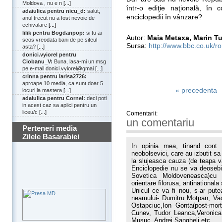
Moldova , nu e n
[...]
într-o ediţie naţională, în 
adaiulica pentru nicu_d:
salut,
enciclopedii în vânzare?
anul trecut nu a fost nevoie de
echivalare
[...]
lilik pentru Bogdanpop:
si tu ai
Autor:
Maia Metaxa, Marin T
scos vreodata bani de pe siteul
Sursa:
http://www.bbc.co.uk/r
asta?
[...]
donici.vyiorel pentru
Ciobanu_V:
Buna, lasa-mi un msg
pe e-mail donici.vyiorel@gmai
[...]
crinna pentru larisa2726:
aproape 10 media, ca sunt doar 5
« precedenta
locuri la mastera
[...]
adaiulica pentru Cornel:
deci poti
in acest caz sa aplici pentru un
liceu/c
[...]
Comentarii:
un comentariu
Perteneri media
Zilele Basarabiei
In opinia mea, tinand cont 
neobolsevici, care au izbutit s
la slujeasca cauza (de teapa vas
Enciclopedie nu se va deosebi
Sovetica Moldoveneasca)cu t
orientare filorusa, antinationala
Unicul ce va fi nou, s-ar putea
neamului- Dumitru Motpan, Vad
Ostapciuc,Ion Gonta(post-mort
Cunev, Tudor Leanca,Veronica
Musuc, Andrei Sangheli etc.