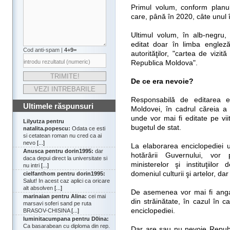
Primul volum, conform planu
care, până în 2020, câte unul 
Ultimul volum, în alb-negru, 
editat doar în limba engleză
Cod anti-spam |
4+9=
autorităţilor, "cartea de vizi
Republica Moldova".
De ce era nevoie?
Responsabilă de editarea e
Ultimele răspunsuri
Moldovei, în cadrul căreia a 
unde vor mai fi editate pe viit
Lilyutza pentru
bugetul de stat.
natalita.popescu:
Odata ce esti
si cetatean roman nu cred ca ai
nevo
[...]
La elaborarea enciclopediei 
Anusca pentru dorin1995:
dar
hotărârii Guvernului, vor p
daca depui direct la universitate si
ministerelor şi instituţiilor
nu intri
[...]
domeniul culturii şi artelor, dar
cielfanthom pentru dorin1995:
Salut! In acest caz aplici ca oricare
alt absolven
[...]
De asemenea vor mai fi anga
marinaian pentru Alina:
cei mai
din străinătate, în cazul în c
marsavi soferi sand pe ruta
enciclopediei.
BRASOV-CHISINA
[...]
luminitacumpana pentru D0ina:
Ca basarabean cu diploma din rep.
Dar are sau nu nevoie Republ