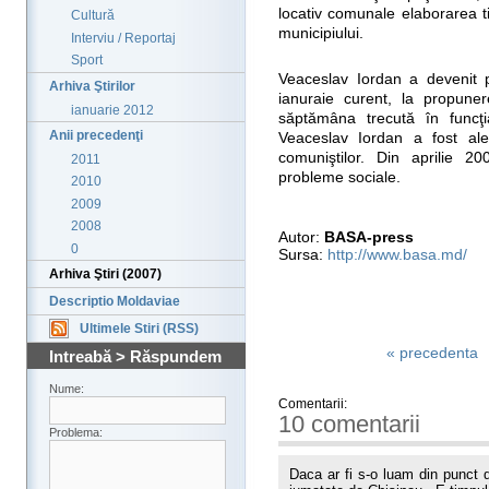
locativ comunale elaborarea t
Cultură
municipiului.
Interviu / Reportaj
Sport
Veaceslav Iordan a devenit p
Arhiva Ştirilor
ianuraie curent, la propune
ianuarie 2012
săptămâna trecută în funcţi
Anii precedenţi
Veaceslav Iordan a fost ales
comuniştilor. Din aprilie 2
2011
probleme sociale.
2010
2009
2008
Autor:
BASA-press
0
Sursa:
http://www.basa.md/
Arhiva Ştiri (2007)
Descriptio Moldaviae
Ultimele Stiri (RSS)
« precedenta
Intreabă > Răspundem
Nume:
Comentarii:
10 comentarii
Problema:
Daca ar fi s-o luam din punct d