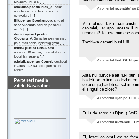
Moldova , nu e n
[...]
adaiulica pentru nicu_d:
salut,
A comentat
razvratitu'
pe
2
anul trecut nu a fost nevoie de
echivalare
[...]
lilik pentru Bogdanpop:
si tu ai
Mi-a placut faza: comunistii
scos vreodata bani de pe siteul
capitalei, iar apoi acesta il 
asta?
[...]
urmeaza? Tot asa numesc comuni
donici.vyiorel pentru
Ciobanu_V:
Buna, lasa-mi un msg
Treziti-va oameni buni !!!!!!
pe e-mail donici.vyiorel@gmai
[...]
crinna pentru larisa2726:
aproape 10 media, ca sunt doar 5
locuri la mastera
[...]
A comentat
End_Of_Hope
adaiulica pentru Cornel:
deci poti
in acest caz sa aplici pentru un
liceu/c
[...]
Asta nui bun,celalalt nu-i bun.I
Perteneri media
haideti sa initiem o dezbatere
de energie,haideti sa schimbam
Zilele Basarabiei
ei singuri.ce ziceti?
A comentat
Djon
pe
31.01.
Eu is de acord cu Djon :). Voi?.
A comentat
Alexandru, Ti
Ei, lasati ca omul vre sa faca t