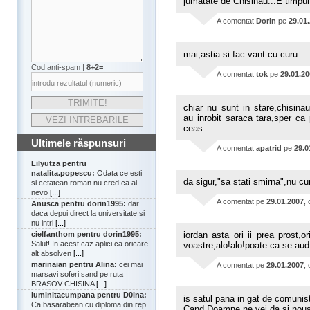
jumatate de Chisinau...E timpul
A comentat
Dorin
pe
29.01
mai,astia-si fac vant cu curu
Cod anti-spam |
8+2=
A comentat
tok
pe
29.01.2
chiar nu sunt in stare,chisinau
au inrobit saraca tara,sper c
ceas.
Ultimele răspunsuri
A comentat
apatrid
pe
29.0
Lilyutza pentru
natalita.popescu:
Odata ce esti
da sigur,"sa stati smirna",nu c
si cetatean roman nu cred ca ai
nevo
[...]
A comentat
pe
29.01.2007
,
Anusca pentru dorin1995:
dar
daca depui direct la universitate si
nu intri
[...]
cielfanthom pentru dorin1995:
iordan asta ori ii prea prost,o
Salut! In acest caz aplici ca oricare
voastre,alo!alo!poate ca se aud
alt absolven
[...]
marinaian pentru Alina:
cei mai
A comentat
pe
29.01.2007
,
marsavi soferi sand pe ruta
BRASOV-CHISINA
[...]
luminitacumpana pentru D0ina:
is satul pana in gat de comunisti
Ca basarabean cu diploma din rep.
Cand Doamne ne vei da si noua