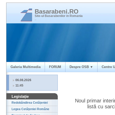
Basarabeni.RO
Site-ul Basarabenilor in Romania
_
Galeria Multimedia
FORUM
Despre OSB ▼
Centre U
06.08.2026
11:45
Legislaţie
Noul primar interi
Redobândirea Cetăţeniei
listă cu sarc
Legea Cetăţeniei Române