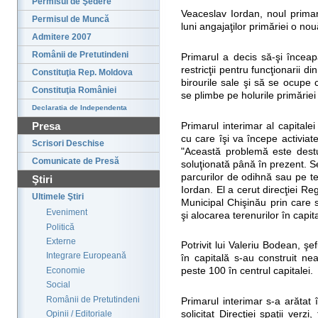
Permisul de Şedere
Veaceslav Iordan, noul primar
Permisul de Muncă
luni angajaţilor primăriei o nouă
Admitere 2007
Românii de Pretutindeni
Primarul a decis să-şi înceap
restricţii pentru funcţionarii di
Constituţia Rep. Moldova
birourile sale şi să se ocupe 
Constituţia României
se plimbe pe holurile primăriei
Declaratia de Independenta
Presa
Primarul interimar al capitale
cu care îşi va începe activiate
Scrisori Deschise
"Această problemă este destul
Comunicate de Presă
soluţionată până în prezent. Se
parcurilor de odihnă sau pe te
Ştiri
Iordan. El a cerut direcţiei R
Ultimele Ştiri
Municipal Chişinău prin care 
Eveniment
şi alocarea terenurilor în capit
Politică
Externe
Potrivit lui Valeriu Bodean, ş
Integrare Europeană
în capitală s-au construit ne
Economie
peste 100 în centrul capitalei.
Social
Românii de Pretutindeni
Primarul interimar s-a arătat î
solicitat Direcţiei spaţii verzi
Opinii / Editoriale