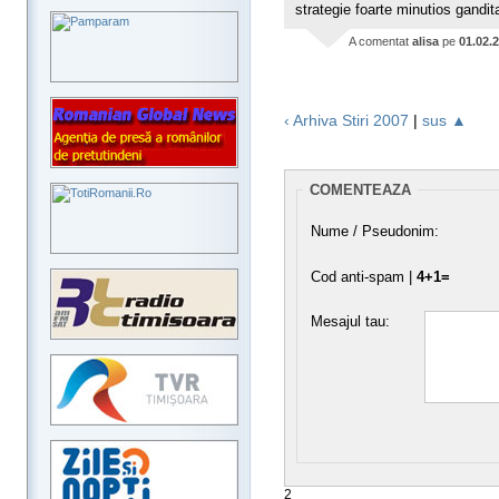
strategie foarte minutios gandita!
A comentat
alisa
pe
01.02.
‹ Arhiva Stiri 2007
|
sus ▲
COMENTEAZA
Nume / Pseudonim:
Cod anti-spam |
4+1=
Mesajul tau:
2