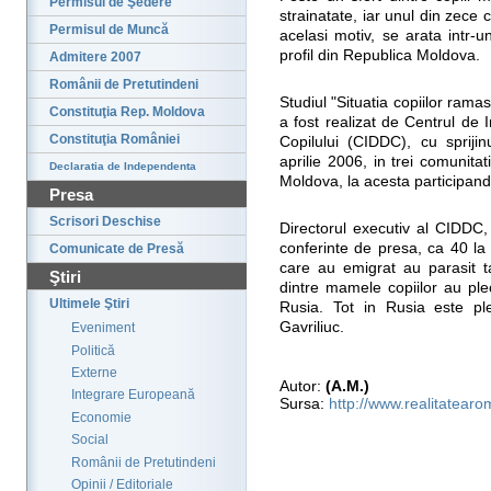
Permisul de Şedere
strainatate, iar unul din zece 
Permisul de Muncă
acelasi motiv, se arata intr-u
profil din Republica Moldova.
Admitere 2007
Românii de Pretutindeni
Studiul "Situatia copiilor ramas
Constituţia Rep. Moldova
a fost realizat de Centrul de
Constituţia României
Copilului (CIDDC), cu sprij
aprilie 2006, in trei comunita
Declaratia de Independenta
Moldova, la acesta participan
Presa
Scrisori Deschise
Directorul executiv al CIDDC,
conferinte de presa, ca 40 la 
Comunicate de Presă
care au emigrat au parasit t
Ştiri
dintre mamele copiilor au plec
Ultimele Ştiri
Rusia. Tot in Rusia este ple
Gavriliuc.
Eveniment
Politică
Externe
Autor:
(A.M.)
Integrare Europeană
Sursa:
http://www.realitatear
Economie
Social
Românii de Pretutindeni
Opinii / Editoriale