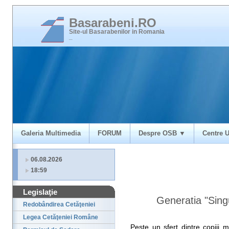
Basarabeni.RO
Site-ul Basarabenilor in Romania
_
Galeria Multimedia
FORUM
Despre OSB ▼
Centre U
06.08.2026
18:59
Legislaţie
Generatia "Sing
Redobândirea Cetăţeniei
Legea Cetăţeniei Române
Peste un sfert dintre copiii 