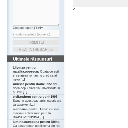
2
Cod anti-spam |
5+4=
Ultimele răspunsuri
Lilyutza pentru
natalita.popescu:
Odata ce esti
si cetatean roman nu cred ca ai
nevo
[...]
Anusca pentru dorin1995:
dar
daca depui direct la universitate si
nu intri
[...]
cielfanthom pentru dorin1995:
Salut! In acest caz aplici ca oricare
alt absolven
[...]
marinaian pentru Alina:
cei mai
marsavi soferi sand pe ruta
BRASOV-CHISINA
[...]
luminitacumpana pentru D0ina:
Ca basarabean cu diploma din rep.