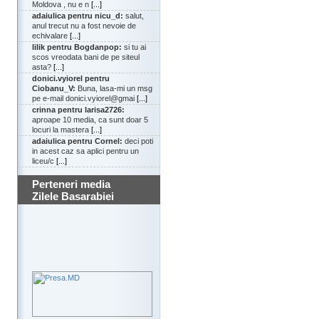
Moldova , nu e n
[...]
adaiulica pentru nicu_d:
salut,
anul trecut nu a fost nevoie de
echivalare
[...]
lilik pentru Bogdanpop:
si tu ai
scos vreodata bani de pe siteul
asta?
[...]
donici.vyiorel pentru
Ciobanu_V:
Buna, lasa-mi un msg
pe e-mail donici.vyiorel@gmai
[...]
crinna pentru larisa2726:
aproape 10 media, ca sunt doar 5
locuri la mastera
[...]
adaiulica pentru Cornel:
deci poti
in acest caz sa aplici pentru un
liceu/c
[...]
Perteneri media
Zilele Basarabiei