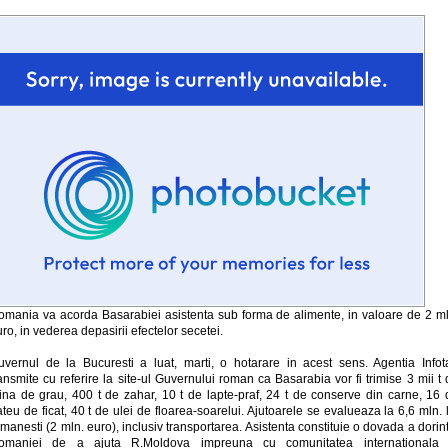
omania va acorda Basarabiei asistenta sub forma de alimente, in valoare de 2 ml
ro, in vederea depasirii efectelor secetei.
uvernul de la Bucuresti a luat, marti, o hotarare in acest sens. Agentia Infot
ansmite cu referire la site-ul Guvernului roman ca Basarabia vor fi trimise 3 mii t
aina de grau, 400 t de zahar, 10 t de lapte-praf, 24 t de conserve din carne, 16 
teu de ficat, 40 t de ulei de floarea-soarelui. Ajutoarele se evalueaza la 6,6 mln. 
manesti (2 mln. euro), inclusiv transportarea. Asistenta constituie o dovada a dorin
omaniei de a ajuta R.Moldova impreuna cu comunitatea internationala 