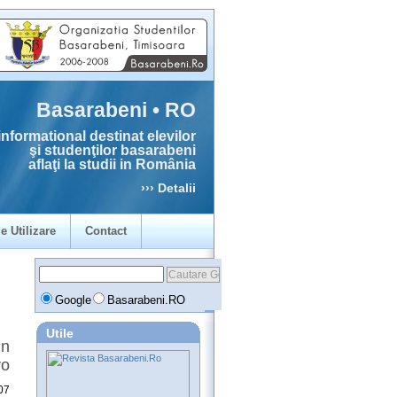
Basarabeni • RO
informational destinat elevilor
şi studenţilor basarabeni
aflaţi la studii in România
››› Detalii
e Utilizare
Contact
Google
Basarabeni.RO
Utile
in
ro
07