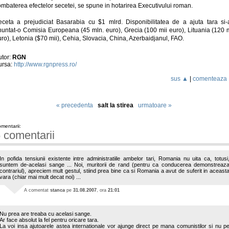
mbaterea efectelor secetei, se spune in hotarirea Executivului roman.
eceta a prejudiciat Basarabia cu $1 mlrd. Disponibilitatea de a ajuta tara si-
nuntat-o Comisia Europeana (45 mln. euro), Grecia (100 mii euro), Lituania (120 m
ro), Letonia ($70 mii), Cehia, Slovacia, China, Azerbaidjanul, FAO.
utor:
RGN
ursa:
http://www.rgnpress.ro/
sus ▲
|
comenteaza
« precedenta
salt la stirea
urmatoare »
mentarii:
 comentarii
In pofida tensiunii existente intre administratiile ambelor tari, Romania nu uita ca, totusi
suntem de-acelasi sange ... Noi, muritorii de rand (pentru ca conducerea demonstreaz
contrariul), apreciem mult gestul, stiind prea bine ca si Romania a avut de suferit in aceast
vara (chiar mai mult decat noi) ...
A comentat
stanca
pe
31.08.2007
, ora
21:01
Nu prea are treaba cu acelasi sange.
Ar face absolut la fel pentru oricare tara.
La voi insa ajutoarele astea internationale vor ajunge direct pe mana comunistilor si nu p