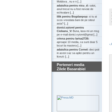
Moldova , nu e n
[...]
adaiulica pentru nicu_d:
salut,
anul trecut nu a fost nevoie de
echivalare
[...]
lilik pentru Bogdanpop:
si tu ai
scos vreodata bani de pe siteul
asta?
[...]
donici.vyiorel pentru
Ciobanu_V:
Buna, lasa-mi un msg
pe e-mail donici.vyiorel@gmai
[...]
crinna pentru larisa2726:
aproape 10 media, ca sunt doar 5
‹ 
locuri la mastera
[...]
adaiulica pentru Cornel:
deci poti
in acest caz sa aplici pentru un
liceu/c
[...]
Perteneri media
Zilele Basarabiei