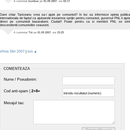
A comentat
bumbac
pe
01.09.2007
, ora
02:17
Oare chiar Tariceanu vrea sa-i ajute pe comunisti? In loc sa informeze opinia public
internationala de faptul ca ajutoarele inseamna sprijin pentru comunisti, guvernul PNL ii ajut
direct pe comunistii basarabeni. Ciudat!! Poate pentru ca si membrii PNL se sim
descendentii comunistilor ceausisti.
A comentat
Titi
pe
01.09.2007
, ora
15:25
Arhiva Stiri 2007
|
sus ▲
COMENTEAZA
Nume / Pseudonim:
Cod anti-spam |
2+8=
Mesajul tau: