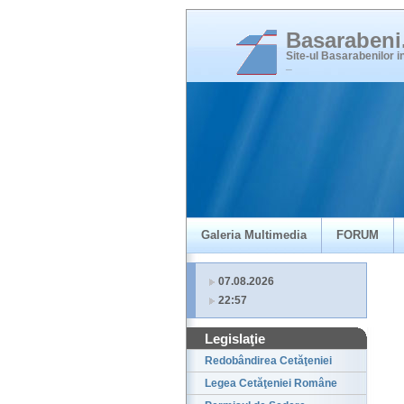
Basaraben
Site-ul Basarabenilor 
_
Galeria Multimedia
FORUM
07.08.2026
22:57
Legislaţie
Redobândirea Cetăţeniei
Legea Cetăţeniei Române