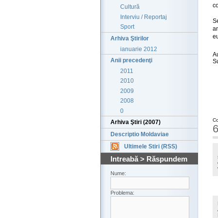
co
Cultură
Interviu / Reportaj
S
Sport
a
eu
Arhiva Ştirilor
ianuarie 2012
A
Anii precedenţi
S
2011
2010
2009
2008
0
Co
Arhiva Ştiri (2007)
6
Descriptio Moldaviae
Ultimele Stiri (RSS)
Intreabă > Răspundem
Nume:
Problema: