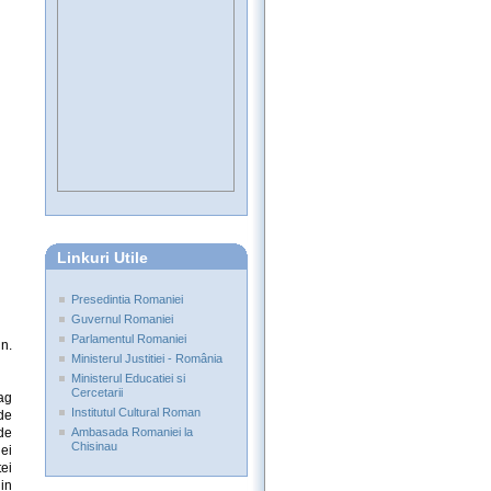
Linkuri Utile
Presedintia Romaniei
Guvernul Romaniei
Parlamentul Romaniei
n.
Ministerul Justitiei - România
Ministerul Educatiei si
Cercetarii
ag
Institutul Cultural Roman
 de
de
Ambasada Romaniei la
Chisinau
lei
tei
in