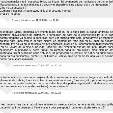
mana oamenilor sau in gospodariile lor, va fi ca un fel de moneda de manipulare ptr comunisti
Mana cereasca nu alta, mai ales ca acusi vin alegerile si cine a facut ceva pentru oameni ?
Cine va da bucatica ?
Comunistii desigur :)) cum sa nu-ti fie draji si sa nu-i votezi ;)
Vreti sa ne votati
A comentat
Viorel
pe
01.09.2007
, ora
00:25
ai dreptate Viorel, Romania are intentii bune, dar nu si le duce pina la capat, ar trebui s
infiinteze citeva centre de distribuire a fondurilor, pe care sa le coordoneze tot ei, in ca
contrar pomana va ajunge la comunisti, care vor falsifica niste acte, drept dovezi ca fonduril
au fost date unde trebuie si sunt sigura, ca oamenii de rand nici nu au auzit de acest
ajutoare. Pot sa va spun ca stiu o situatie concreta, in care s-au acordat fonduri agricultorilo
(nu stiu exact de la cine si de inde), prin '98, dar nimeni nu stia de ele. prin urmare bani
ajunsesera la primarie si acolo urmau sa ramana daca nu era bunicu meu, fiind un o
informat a ridicat problema unde trebuia si toti proprietarii de terenuri din sat si-au primit banii
daca nu era bunicumeu, primaru s-ar fi ales cu citeva sute de mii de lei, asa va fi si acum
numai ca la scara mai mare.
A comentat
bumbac
pe
01.09.2007
, ora
02:10
ar trebui noi astia, care avem mijloacele de comunicare la indemana sa tragem semnale d
alarma unde trebuie, toate institutiile din romania au site-uri, forum-uri, etc, pe care se poat
scrie, sau se poate redacta o scrisoare deschisa din partea organizatiilor studentesti, as
cum se procedeaza si in alte probleme( burse, cetatenie...).
A comentat
bumbac
pe
01.09.2007
, ora
02:15
m-ar bucura mult daca msj=ul meu ar avea un oarecare ecou, astfel s-ar dezminti acuzatiil
ca pe romanii de peste prut ii intereseaza doar pasaportul romanesc si plecarea in UE.