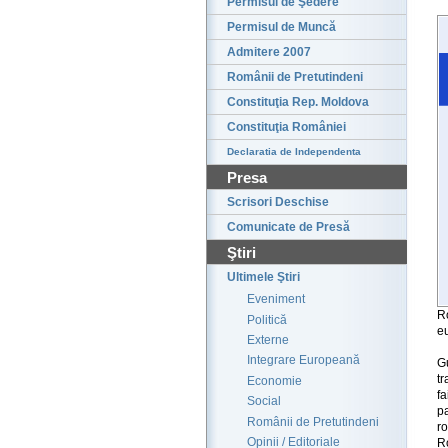
Permisul de Şedere
Permisul de Muncă
Admitere 2007
Românii de Pretutindeni
Constituţia Rep. Moldova
Constituţia României
Declaratia de Independenta
Presa
Scrisori Deschise
Comunicate de Presă
Ştiri
Ultimele Ştiri
Eveniment
R
Politică
eu
Externe
Integrare Europeană
G
tr
Economie
f
Social
pa
Românii de Pretutindeni
ro
Opinii / Editoriale
R