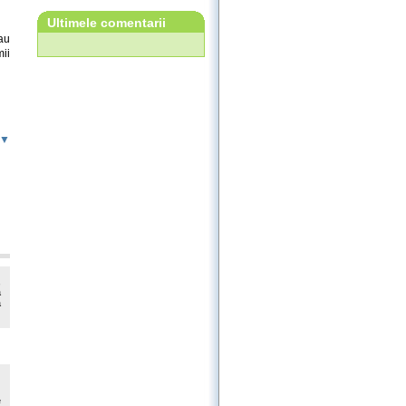
Ultimele comentarii
au
ii
 ▼
,
a
a
e