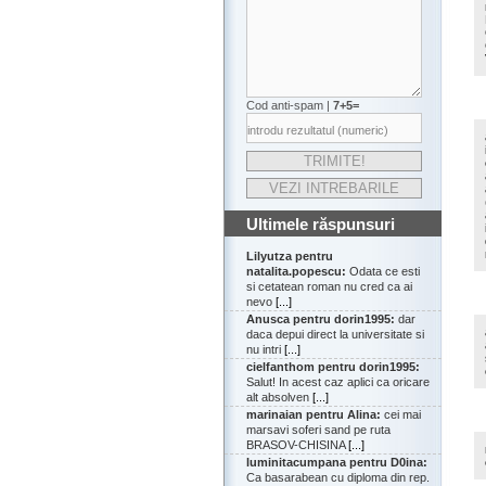
Cod anti-spam |
7+5=
Ultimele răspunsuri
Lilyutza pentru
natalita.popescu:
Odata ce esti
si cetatean roman nu cred ca ai
nevo
[...]
Anusca pentru dorin1995:
dar
daca depui direct la universitate si
nu intri
[...]
cielfanthom pentru dorin1995:
Salut! In acest caz aplici ca oricare
alt absolven
[...]
marinaian pentru Alina:
cei mai
marsavi soferi sand pe ruta
BRASOV-CHISINA
[...]
luminitacumpana pentru D0ina:
Ca basarabean cu diploma din rep.