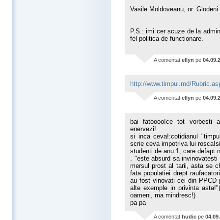
Vasile Moldoveanu, or. Glodeni
P.S.: imi cer scuze de la admini
fel politica de functionare.
A comentat
ellyn
pe
04.09.
http://www.timpul.md/Rubric.a
A comentat
ellyn
pe
04.09.
bai fatoooo!ce tot vorbesti 
enervezi!
si inca ceva!:cotidianul "timp
scrie ceva impotriva lui rosca!si
studenti de anu 1, care defapt 
. "este absurd sa invinovatesti 
mersul prost al tarii, asta se 
fata populatiei drept raufacato
au fost vinovati cei din PPCD 
alte exemple in privinta asta
oameni, ma mindresc!)
pa pa
A comentat
hudic
pe
04.09