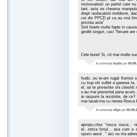
invinovatesti un partid care nu
tarii, asta se cheama manipular
drept raufacatorii moldovei, dac
cei din PPCD pt ca au vrut lim
privinta asta”
Sint foarte multe fapte in cauza
ginditi singuri, caci “fiecare ar
Cele bune! Si, cit mai multe su
A comentat
hudic
pe
04.09
hudic..eu te-am rugat frumos 
cu trup shi suflet e parerea ta
el, iar te priveshte shi citeshti
s-au mai prezentat pana acum...
ai raspuns la rezolutie, de ce? 
mai lasati-ma cu nenea Rosca k
A comentat
ellyn
pe
05.09.
apropo,citez "rosca rosca... 
el...strica fonul... asa cum a 
spurci aerul.. " aici nu ma adre