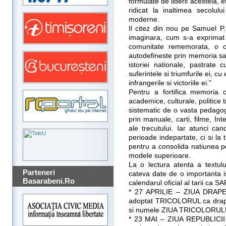
formulate de liderii acesteia, e
ridicat la inaltimea secolul
moderne.
Il citez din nou pe Samuel P
imaginara, cum s-a exprimat
comunitate rememorata, o c
autodefineste prin memoria sa 
istoriei nationale, pastrate
suferintele si triumfurile ei, cu 
infrangerile si victoriile ei.”
Pentru a fortifica memoria co
academice, culturale, politice
sistematic de o vasta pedagog
prin manuale, carti, filme, I
ale trecutului. Iar atunci ca
perioade indepartate, ci si la t
pentru a consolida natiunea pol
modele superioare.
La o lectura atenta a textul
Parteneri
cateva date de o importanta is
Basarabeni.Ro
calendarul oficial al tarii c
* 27 APRILIE – ZIUA DRAPE
adoptat TRICOLORUL ca drapel 
si numele ZIUA TRICOLORUL
* 23 MAI – ZIUA REPUBLICII