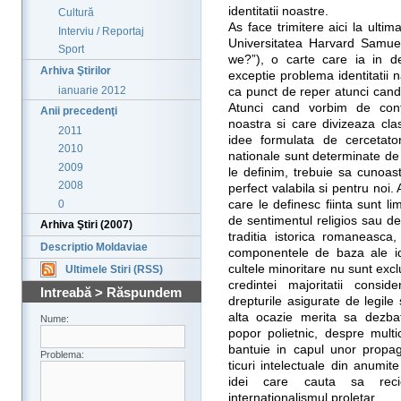
identitatii noastre.
Cultură
As face trimitere aici la ultim
Interviu / Reportaj
Universitatea Harvard Samue
Sport
we?”), o carte care ia in d
Arhiva Ştirilor
exceptie problema identitatii n
ianuarie 2012
ca punct de reper atunci cand 
Atunci cand vorbim de confu
Anii precedenţi
noastra si care divizeaza cla
2011
idee formulata de cercetator
2010
nationale sunt determinate de 
2009
le definim, trebuie sa cunoa
2008
perfect valabila si pentru no
0
care le definesc fiinta sunt li
de sentimentul religios sau de
Arhiva Ştiri (2007)
traditia istorica romaneasca
Descriptio Moldaviae
componentele de baza ale iden
cultele minoritare nu sunt excl
Ultimele Stiri (RSS)
credintei majoritatii consi
Intreabă > Răspundem
drepturile asigurate de legile 
alta ocazie merita sa dezba
Nume:
popor polietnic, despre multic
bantuie in capul unor propaga
Problema:
ticuri intelectuale din anumi
idei care cauta sa reci
internationalismul proletar.