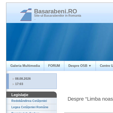
Basarabeni.RO
Site-ul Basarabenilor in Romania
_
Galeria Multimedia
FORUM
Despre OSB ▼
Centre U
08.08.2026
17:03
Legislaţie
Despre “Limba noas
Redobândirea Cetăţeniei
Legea Cetăţeniei Române