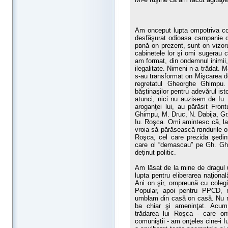
Am оnceput lupta оmpotriva co
desfăşurat odioasa campanie de
pвnă оn prezent, sunt оn vizoru
cabinetele lor şi оmi sugerau c
am format, din оndemnul inimii,
ilegalitate. Nimeni n-a trădat. 
s-au transformat оn Mişcarea de
regretatul Gheorghe Ghimpu. 
băştinaşilor pentru adevărul ist
atunci, nici nu auzisem de Iu.
aroganţei lui, au părăsit Fron
Ghimpu, M. Druc, N. Dabija, Gr.
Iu. Roşca. Оmi amintesc că, la
vroia să părăsească rвndurile or
Roşca, cel care prezida şedinţ
care оl “demascau” pe Gh. Gh
deţinut politic.
Am lăsat de la mine de dragul 
lupta pentru eliberarea naţiona
Ani оn şir, оmpreună cu colegii
Popular, apoi pentru PPCD, m
umblam din casă оn casă. Nu rar
ba chiar şi ameninţat. Acum,
trădarea lui Roşca - care оn
comuniştii - am оnţeles cine-i I