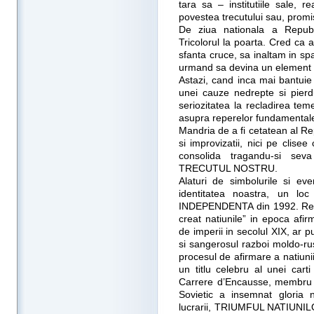
tara sa – institutiile sale, re
povestea trecutului sau, promis
De ziua nationala a Republ
Tricolorul la poarta. Cred ca ar
sfanta cruce, sa inaltam in spat
urmand sa devina un element p
Astazi, cand inca mai bantuie s
unei cauze nedrepte si pier
seriozitatea la recladirea teme
asupra reperelor fundamentale 
Mandria de a fi cetatean al Re
si improvizatii, nici pe clise
consolida tragandu-si s
TRECUTUL NOSTRU.
Alaturi de simbolurile si eve
identitatea noastra, un l
INDEPENDENTA din 1992. Relu
creat natiunile” in epoca afi
de imperii in secolul XIX, ar p
si sangerosul razboi moldo-ru
procesul de afirmare a natiuni
un titlu celebru al unei cart
Carrere d’Encausse, membru a
Sovietic a insemnat gloria 
lucrarii, TRIUMFUL NATIUNILO