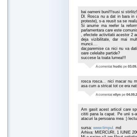
bai oameni buni!!!susi si stirlitz!
Dl. Rosca nu a dat in bara in u
proteste), s-a reusit sa se rea
Si anume ma reefer la reforme
parlamentara care este comunis
, efectele activitatii acestor 2
deja vizibilitate, dar mai mu
muncii....
dar,paremise ca nici nu va dat
oare celelalte partide?
succese la toata lumea!!!
A comentat
hudic
pe
03.09
rosca rosca... nici macar nu mer
asa cum a stricat tot ce era nati
A comentat
ellyn
pe
04.09.
Am gasit acest articol care sp
cititi pana la capat. Pe unii s-
atacuri la persoana mea :) lectu
sursa:
www.timpul.
md
Arhiva: MIERCURI, 1 IUNIE 20
Mi-e ruşine că am făcut agitaţ