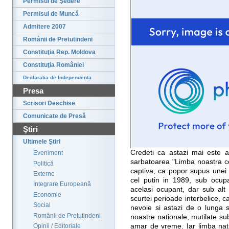
Permisul de Şedere
Permisul de Muncă
Admitere 2007
Românii de Pretutindeni
Constituţia Rep. Moldova
Constituţia României
Declaratia de Independenta
Presa
Scrisori Deschise
Comunicate de Presă
Ştiri
Ultimele Ştiri
Credeti ca astazi mai este 
Eveniment
sarbatoarea "Limba noastra c
Politică
captiva, ca popor supus unei 
Externe
cel putin in 1989, sub ocupa
Integrare Europeană
acelasi ocupant, dar sub alt 
Economie
scurtei perioade interbelice, 
Social
nevoie si astazi de o lunga s
Românii de Pretutindeni
noastre nationale, mutilate sub
amar de vreme. Iar limba nat
Opinii / Editoriale