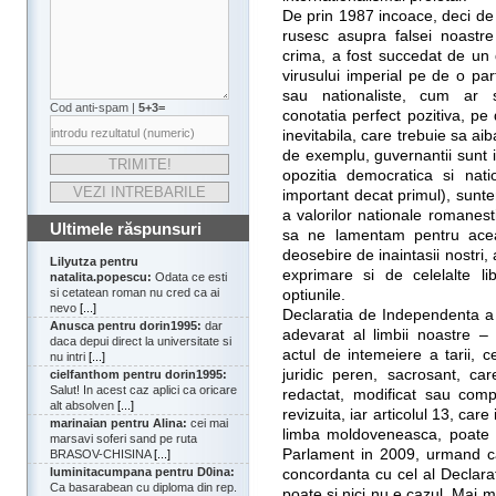
De prin 1987 incoace, deci de
rusesc asupra falsei noastre
crima, a fost succedat de un 
virusului imperial pe de o part
sau nationaliste, cum ar 
Cod anti-spam |
5+3=
conotatia perfect pozitiva, pe
inevitabila, care trebuie sa a
de exemplu, guvernantii sunt i
opozitia democratica si nat
important decat primul), suntem
a valorilor nationale romanes
Ultimele răspunsuri
sa ne lamentam pentru acea
deosebire de inaintasii nostr
Lilyutza pentru
exprimare si de celelalte l
natalita.popescu:
Odata ce esti
si cetatean roman nu cred ca ai
optiunile.
nevo
[...]
Declaratia de Independenta a 
Anusca pentru dorin1995:
dar
adevarat al limbii noastre 
daca depui direct la universitate si
actul de intemeiere a tarii, c
nu intri
[...]
juridic peren, sacrosant, car
cielfanthom pentru dorin1995:
Salut! In acest caz aplici ca oricare
redactat, modificat sau compl
alt absolven
[...]
revizuita, iar articolul 13, car
marinaian pentru Alina:
cei mai
limba moldoveneasca, poate si
marsavi soferi sand pe ruta
Parlament in 2009, urmand ca
BRASOV-CHISINA
[...]
luminitacumpana pentru D0ina:
concordanta cu cel al Declara
Ca basarabean cu diploma din rep.
poate si nici nu e cazul. Mai m