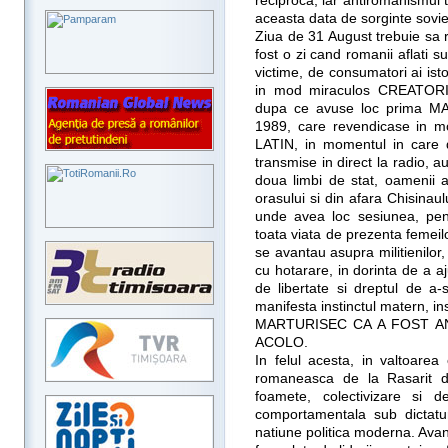
reciproca, iar antiromanismul t
aceasta data de sorginte sovie
Ziua de 31 August trebuie sa 
fost o zi cand romanii aflati
victime, de consumatori ai ist
in mod miraculos CREATORI 
dupa ce avuse loc prima 
1989, care revendicase in 
LATIN, in momentul in care 
transmise in direct la radio, a
doua limbi de stat, oamenii a
orasului si din afara Chisinaul
unde avea loc sesiunea, pent
toata viata de prezenta femeilo
se avantau asupra militienilor, 
cu hotarare, in dorinta de a aj
de libertate si dreptul de 
manifesta instinctul matern, in
MARTURISEC CA A FOST A
ACOLO.
In felul acesta, in valtoarea
romaneasca de la Rasarit de
foamete, colectivizare si d
comportamentala sub dictatu
natiune politica moderna. Avant