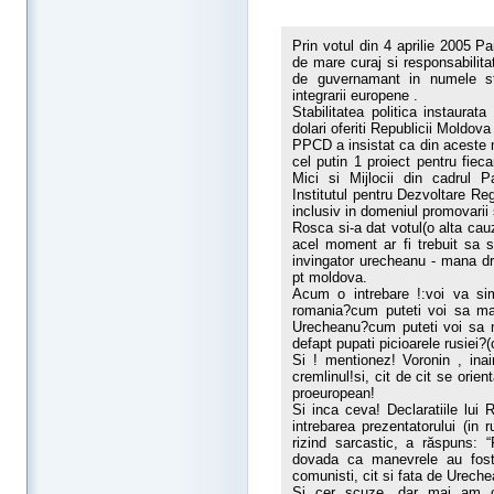
Prin votul din 4 aprilie 2005 
de mare curaj si responsabilitate
de guvernamant in numele stabi
integrarii europene .
Stabilitatea politica instaura
dolari oferiti Republicii Moldova
PPCD a insistat ca din aceste mi
cel putin 1 proiect pentru fieca
Mici si Mijlocii din cadrul 
Institutul pentru Dezvoltare Re
inclusiv in domeniul promovarii 
Rosca si-a dat votul(o alta cau
acel moment ar fi trebuit sa se
invingator urecheanu - mana dr
pt moldova.
Acum o intrebare !:voi va sim
romania?cum puteti voi sa mai
Urecheanu?cum puteti voi sa m
defapt pupati picioarele rusiei?
Si ! mentionez! Voronin , inain
cremlinul!si, cit de cit se orie
proeuropean!
Si inca ceva! Declaratiile lui R
intrebarea prezentatorului (in
rizind sarcastic, a răspuns: 
dovada ca manevrele au fost 
comunisti, cit si fata de Urech
Si cer scuze, dar mai am c