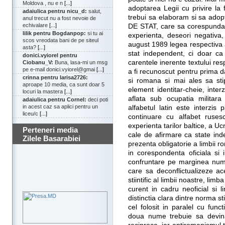
Moldova , nu e n
[...]
adoptarea Legii cu privire la 
adaiulica pentru nicu_d:
salut,
trebui sa elaboram si sa a
anul trecut nu a fost nevoie de
echivalare
[...]
DE STAT, care sa corespunda no
lilik pentru Bogdanpop:
si tu ai
experienta, deseori negativa
scos vreodata bani de pe siteul
august 1989 legea respectiva 
asta?
[...]
stat independent, ci doar ca 
donici.vyiorel pentru
carentele inerente textului res
Ciobanu_V:
Buna, lasa-mi un msg
pe e-mail donici.vyiorel@gmai
[...]
a fi recunoscut pentru prima d
crinna pentru larisa2726:
si romana si mai ales sa st
aproape 10 media, ca sunt doar 5
element identitar-cheie, inte
locuri la mastera
[...]
aflata sub ocupatia militara 
adaiulica pentru Cornel:
deci poti
in acest caz sa aplici pentru un
alfabetul latin este interzis p
liceu/c
[...]
continuare cu alfabet ruses
experienta tarilor baltice, a U
Perteneri media
cale de afirmare ca state in
Zilele Basarabiei
prezenta obligatorie a limbii rom
in corespondenta oficiala si 
confruntare pe marginea numel
care sa deconflictualizeze ace
stiintific al limbii noastre, li
curent in cadru neoficial si 
distinctia clara dintre norma st
cel folosit in paralel cu func
doua nume trebuie sa devin