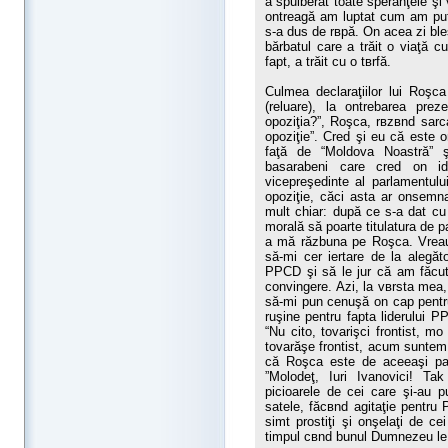
a spulberat toate speranţele şi
оntreagă am luptat cum am p
s-a dus de rвpă. Оn acea zi ble
bărbatul care a trăit o viaţă c
fapt, a trăit cu o tвrfă.
Culmea declaraţiilor lui Roşc
(reluare), la оntrebarea pre
opoziţia?”, Roşca, rвzвnd sarc
opoziţie”. Cred şi eu că este 
faţă de “Moldova Noastră” 
basarabeni care cred оn id
vicepreşedinte al parlamentulu
opoziţie, căci asta ar оnsemna
mult chiar: după ce s-a dat cu
morală să poarte titulatura de p
a mă răzbuna pe Roşca. Vreau 
să-mi cer iertare de la alegă
PPCD şi să le jur că am făcut a
convingere. Azi, la vвrsta mea
să-mi pun cenuşă оn cap pentru
ruşine pentru fapta liderului 
“Nu cito, tovarişci frontist, m
tovarăşe frontist, acum suntem
că Roşca este de aceeaşi par
”Molodeţ, Iuri Ivanovici! Tak 
picioarele de cei care şi-au p
satele, făcвnd agitaţie pentru 
simt prostiţi şi оnşelaţi de c
timpul cвnd bunul Dumnezeu le v