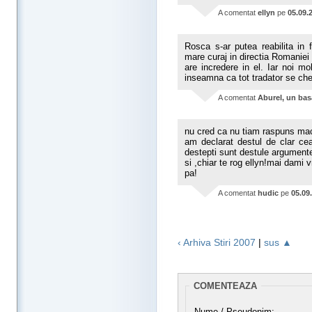
A comentat
ellyn
pe
05.09.
Rosca s-ar putea reabilita in 
mare curaj in directia Romaniei
are incredere in el. Iar noi m
inseamna ca tot tradator se ch
A comentat
Aburel, un bas
nu cred ca nu tiam raspuns maca
am declarat destul de clar cea
destepti sunt destule argumente 
si ,chiar te rog ellyn!mai dami v
pa!
A comentat
hudic
pe
05.09
‹ Arhiva Stiri 2007
|
sus ▲
COMENTEAZA
Nume / Pseudonim: