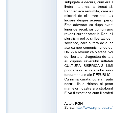
subjugate a decurs, cum era si 
limba materna, la trecut si
frantuzoiaca renumita, care a 
miscarii de eliberare nationa
lucrare despre aceeasi perioa
Este adevarat ca dupa avant
lungi de recul, iar comunismul
revenit surprinzator in Republi
pluralism politic si libertati d
sovietice, care sufera de o in
asa ca neo-comunismul de du
URSS a revenit ca o stafie, vorb
de libertate, dragostea de tar
au cuprins ireversibil suflet
CULTURA, BISERICA SI LIMB
prigoanelor si ratacirilor un
fundamentale ale REPUBLICII
Cu inima curata, cu elan patr
nostru Iisus Hristos si pen
mamelor noastre si a strabunilor
El va fi exact asa cum il profet
Autor:
RGN
Sursa:
http://www.rgnpress.ro/