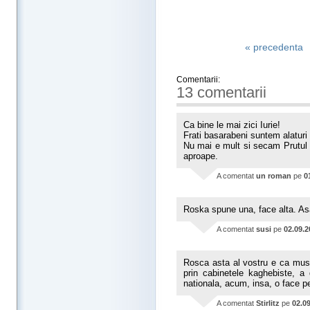
« precedenta
Comentarii:
13 comentarii
Ca bine le mai zici Iurie!
Frati basarabeni suntem alaturi 
Nu mai e mult si secam Prutul di
aproape.
A comentat
un roman
pe
0
Roska spune una, face alta. Asa 
A comentat
susi
pe
02.09.2
Rosca asta al vostru e ca musca
prin cabinetele kaghebiste, a 
nationala, acum, insa, o face p
A comentat
Stirlitz
pe
02.0