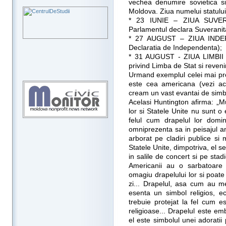
vechea denumire sovietica s
Moldova. Ziua numelui statului 
* 23 IUNIE – ZIUA SUVERA
Parlamentul declara Suverani
* 27 AUGUST – ZIUA INDEP
Declaratia de Independenta);
* 31 AUGUST - ZIUA LIMBII
privind Limba de Stat si revenir
Urmand exemplul celei mai pro
este cea americana (vezi ace
cream un vast evantai de simbol
Acelasi Huntington afirma: „Mul
lor si Statele Unite nu sunt o 
felul cum drapelul lor domin
omniprezenta sa in peisajul am
arborat pe cladiri publice si
Statele Unite, dimpotriva, el se
in salile de concert si pe stadi
Americanii au o sarbatoare
omagiu drapelului lor si poate
zi... Drapelul, asa cum au me
esenta un simbol religios, ech
trebuie protejat la fel cum es
religioase... Drapelul este emb
el este simbolul unei adoratii 