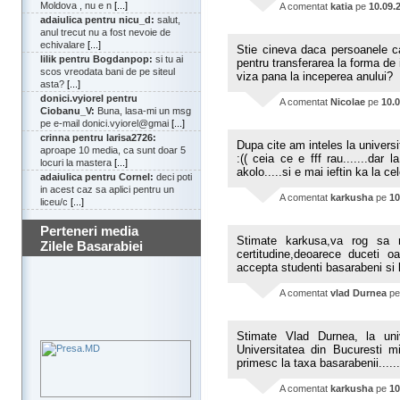
Moldova , nu e n
[...]
A comentat
katia
pe
10.09.
adaiulica pentru nicu_d:
salut,
anul trecut nu a fost nevoie de
echivalare
[...]
Stie cineva daca persoanele ca
lilik pentru Bogdanpop:
si tu ai
pentru transferarea la forma d
scos vreodata bani de pe siteul
viza pana la inceperea anului?
asta?
[...]
donici.vyiorel pentru
A comentat
Nicolae
pe
10.
Ciobanu_V:
Buna, lasa-mi un msg
pe e-mail donici.vyiorel@gmai
[...]
crinna pentru larisa2726:
Dupa cite am inteles la universi
aproape 10 media, ca sunt doar 5
:(( ceia ce e fff rau.......dar l
locuri la mastera
[...]
akolo.....si e mai ieftin ka la cel
adaiulica pentru Cornel:
deci poti
in acest caz sa aplici pentru un
A comentat
karkusha
pe
10
liceu/c
[...]
Perteneri media
Stimate karkusa,va rog sa n
Zilele Basarabiei
certitudine,deoarece duceti oa
accepta studenti basarabeni si 
A comentat
vlad Durnea
p
Stimate Vlad Durnea, la uni
Universitatea din Bucuresti 
primesc la taxa basarabenii.....
A comentat
karkusha
pe
10