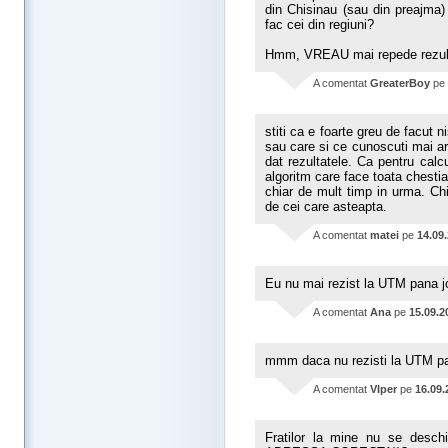
din Chisinau (sau din preajma)
fac cei din regiuni?
Hmm, VREAU mai repede rezult
A comentat
GreaterBoy
pe
stiti ca e foarte greu de facut n
sau care si ce cunoscuti mai a
dat rezultatele. Ca pentru calc
algoritm care face toata chestia
chiar de mult timp in urma. Chi
de cei care asteapta.
A comentat
matei
pe
14.09
Eu nu mai rezist la UTM pana jo
A comentat
Ana
pe
15.09.2
mmm daca nu rezisti la UTM pai 
A comentat
VIper
pe
16.09.
Fratilor la mine nu se desc