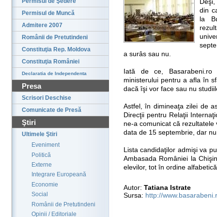
Permisul de Şedere
Deşi,
din c
Permisul de Muncă
la B
Admitere 2007
rezu
unive
Românii de Pretutindeni
septe
Constituţia Rep. Moldova
a surâs sau nu.
Constituţia României
Iată de ce, Basarabeni.ro 
Declaratia de Independenta
ministerului pentru a afla în sf
Presa
dacă îşi vor face sau nu studii
Scrisori Deschise
Astfel, în dimineaţa zilei de a
Comunicate de Presă
Direcţii pentru Relaţii Intern
Ştiri
ne-a comunicat că rezultatele vo
data de 15 septembrie, dar nu
Ultimele Ştiri
Eveniment
Lista candidaţilor admişi va pu
Politică
Ambasada României la Chişinău
Externe
elevilor, tot în ordine alfabetică
Integrare Europeană
Economie
Autor:
Tatiana Istrate
Social
Sursa:
http://www.basarabeni.
Românii de Pretutindeni
Opinii / Editoriale