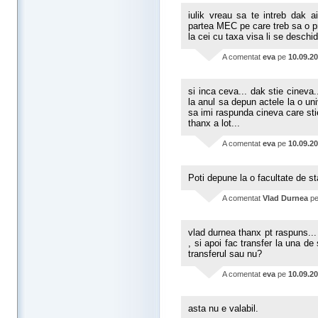
iulik vreau sa te intreb dak a
partea MEC pe care treb sa o p
la cei cu taxa visa li se deschi
A comentat
eva
pe
10.09.2
si inca ceva... dak stie cineva.
la anul sa depun actele la o un
sa imi raspunda cineva care sti
thanx a lot...
A comentat
eva
pe
10.09.2
Poti depune la o facultate de st
A comentat
Vlad Durnea
p
vlad durnea thanx pt raspuns... 
, si apoi fac transfer la una de
transferul sau nu?
A comentat
eva
pe
10.09.2
asta nu e valabil.