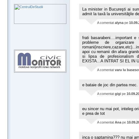
La minister in Bucureşti ai su
admit la taxă la universităţile de
A comentat
alyna
pe
10.09
frati basarabeni....important e
probleme de organizare 
romani(inscriere,cazare,etc)...
apoi cu remanii din afara granit
si lipsa de profesionalism d
EXISTA...A INTRAT SI EL IN U
A comentat
varu lu basesc
e bataie de joc din partea mec.
A comentat
gigi
pe
10.09.2
eu sincer nu mai pot, inteleg or
e prea de tot
A comentat
Ana
pe
10.09.2
inca o saptamina??? nu mai am 