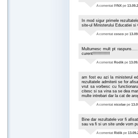
A comentat
lYNX
pe
13.09.
In mod sigur primele rezultatele
site-ul Ministerului Educatiei si 
A comentat
cosco
pe
13.09
Multumesc mult pt raspuns.......
curent!!!!!!!!!!!!!!
A comentat
Rodik
pe
13.09
am fost eu azi la ministerul e
rezultatele admiterii se for af
vrut sa vorbesc cu functionaru
citesc si sa vina sa se dea mar
multe intrebari dar la cat de aro
A comentat
nicolae
pe
13.0
Bine dar rezultatele vor fi afis
sau va fi si un site unde vom put
A comentat
Ridik
pe
13.09.