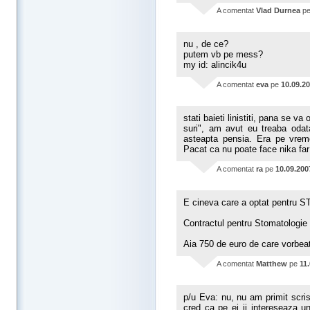
A comentat
Vlad Durnea
p
nu , de ce?
putem vb pe mess?
my id: alincik4u
A comentat
eva
pe
10.09.2
stati baieti linistiti, pana se 
suri", am avut eu treaba odata
asteapta pensia. Era pe vrem
Pacat ca nu poate face nika fa
A comentat
ra
pe
10.09.200
E cineva care a optat pentru 
Contractul pentru Stomatologie
Aia 750 de euro de care vorbeat
A comentat
Matthew
pe
11
p/u Eva: nu, nu am primit scris
cred ca pe ei ii intereseaza u