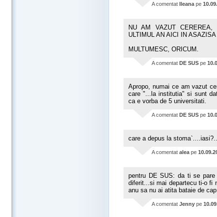
A comentat
Ileana
pe
10.09
NU AM VAZUT CEREREA, 
ULTIMUL AN AICI IN ASAZIS
MULTUMESC, ORICUM.
A comentat
DE SUS
pe
10.
Apropo, numai ce am vazut cere
care "...la institutia" si sunt 
ca e vorba de 5 universitati.
A comentat
DE SUS
pe
10.
care a depus la stoma`....iasi?..
A comentat
alea
pe
10.09.2
pentru DE SUS: da ti se pare b
diferit...si mai departecu ti-o f
anu sa nu ai atita bataie de cap
A comentat
Jenny
pe
10.09