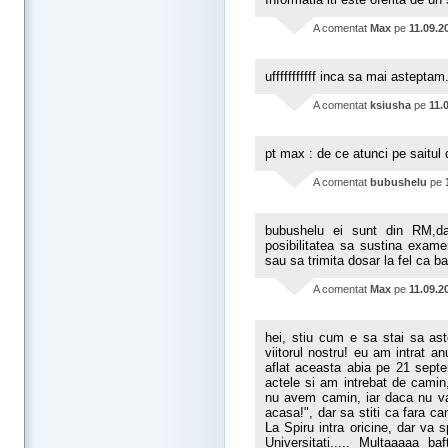
A comentat
Max
pe
11.09.2
ufffffffffff inca sa mai asteptam...
A comentat
ksiusha
pe
11.
pt max : de ce atunci pe saitul 
A comentat
bubushelu
pe
bubushelu ei sunt din RM,dar
posibilitatea sa sustina examen
sau sa trimita dosar la fel ca b
A comentat
Max
pe
11.09.2
hei, stiu cum e sa stai sa ast
viitorul nostru! eu am intrat an
aflat aceasta abia pe 21 sept
actele si am intrebat de camin
nu avem camin, iar daca nu va 
acasa!", dar sa stiti ca fara c
La Spiru intra oricine, dar va
Universitati..... Multaaaaa ba