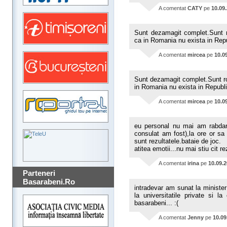
A comentat
CATY
pe
10.09
Sunt dezamagit complet.Sunt ro
ca in Romania nu exista in Rep
A comentat
mircea
pe
10.0
Sunt dezamagit complet.Sunt ro
in Romania nu exista in Repub
A comentat
mircea
pe
10.0
eu personal nu mai am rabdare
consulat am fost),la ore or sa
sunt rezultatele.bataie de joc.
atitea emotii...nu mai stiu cit re
A comentat
irina
pe
10.09.
Parteneri
Basarabeni.Ro
intradevar am sunat la minister
la universitatile private si 
basarabeni... :(
A comentat
Jenny
pe
10.09