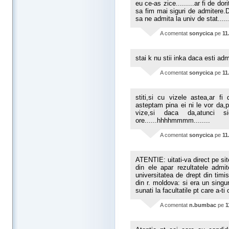
eu ce-as zice.........ar fi de d
sa fim mai siguri de admitere.
sa ne admita la univ de stat......
A comentat
sonycica
pe
11
stai k nu stii inka daca esti admi
A comentat
sonycica
pe
11
stiti,si cu vizele astea,ar 
asteptam pina ei ni le vor da,
vize,si daca da,atunci
ore......hhhhmmmm........
A comentat
sonycica
pe
11
ATENTIE: uitati-va direct pe site-
din ele apar rezultatele admit
universitatea de drept din timis
din r. moldova: si era un sing
sunati la facultatile pt care a-ti
A comentat
n.bumbac
pe
1