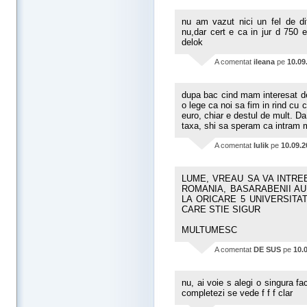
nu am vazut nici un fel de dif
nu,dar cert e ca in jur d 750 
delok
A comentat
ileana
pe
10.09
dupa bac cind mam interesat de
o lege ca noi sa fim in rind cu c
euro, chiar e destul de mult. Da 
taxa, shi sa speram ca intram 
A comentat
Iulik
pe
10.09.2
LUME, VREAU SA VA INTRE
ROMANIA, BASARABENII AU
LA ORICARE 5 UNIVERSITA
CARE STIE SIGUR
MULTUMESC
A comentat
DE SUS
pe
10.
nu, ai voie s alegi o singura fac
completezi se vede f f f clar