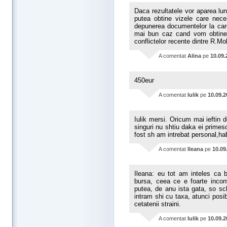
Daca rezultatele vor aparea lu
putea obtine vizele care nece
depunerea documentelor la car
mai bun caz cand vom obtine 
conflictelor recente dintre R.M
A comentat
Alina
pe
10.09.
450eur
A comentat
Iulik
pe
10.09.2
Iulik mersi. Oricum mai ieftin
singuri nu shtiu daka ei primes
fost sh am intrebat personal,ha
A comentat
Ileana
pe
10.09
Ileana: eu tot am inteles ca b
bursa, ceea ce e foarte incon
putea, de anu ista gata, so sc
intram shi cu taxa, atunci posib
cetatenii straini.
A comentat
Iulik
pe
10.09.2