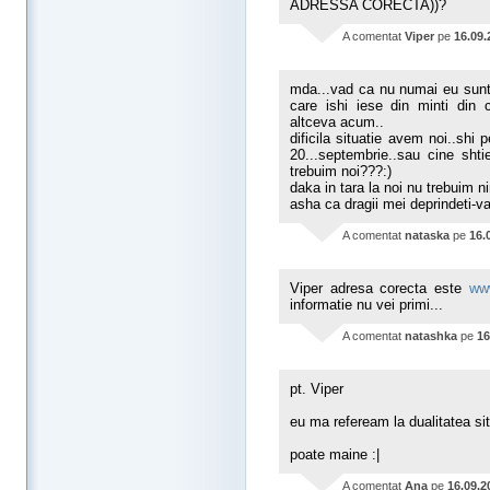
ADRESSA CORECTA))?
A comentat
Viper
pe
16.09.
mda...vad ca nu numai eu sunt 
care ishi iese din minti din 
altceva acum..
dificila situatie avem noi..shi 
20...septembrie..sau cine shti
trebuim noi???:)
daka in tara la noi nu trebuim n
asha ca dragii mei deprindeti-va 
A comentat
nataska
pe
16.
Viper adresa corecta este
ww
informatie nu vei primi...
A comentat
natashka
pe
16
pt. Viper
eu ma refeream la dualitatea situ
poate maine :|
A comentat
Ana
pe
16.09.2