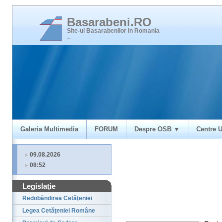
Basarabeni.RO
Site-ul Basarabenilor in Romania
_
Galeria Multimedia
FORUM
Despre OSB ▼
Centre U
09.08.2026
08:52
Legislaţie
Redobândirea Cetăţeniei
Legea Cetăţeniei Române