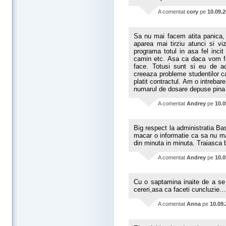
A comentat
cory
pe
10.09.
Sa nu mai facem atita panica, s
aparea mai tirziu atunci si vi
programa totul in asa fel inci
camin etc. Asa ca daca vom f
face. Totusi sunt si eu de aco
creeaza probleme studentilor ca
platit contractul. Am o intrebar
numarul de dosare depuse pina 
A comentat
Andrey
pe
10.0
Big respect la administratia Bas
macar o informatie ca sa nu ma
din minuta in minuta. Traiasca 
A comentat
Andrey
pe
10.0
Cu o saptamina inaite de a se
cereri,asa ca faceti cuncluzie...
A comentat
Anna
pe
10.09