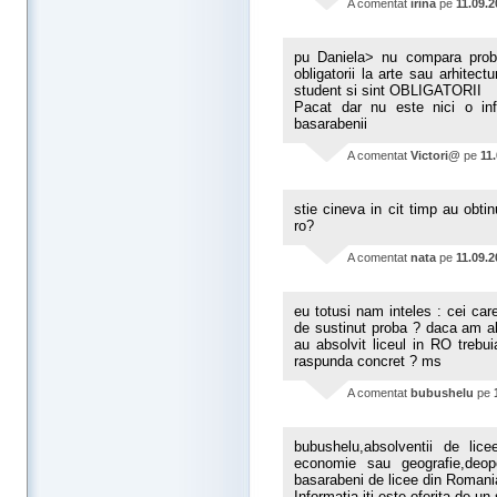
A comentat
irina
pe
11.09.
pu Daniela> nu compara probe
obligatorii la arte sau arhite
student si sint OBLIGATORII
Pacat dar nu este nici o inf
basarabenii
A comentat
Victori@
pe
11
stie cineva in cit timp au obtin
ro?
A comentat
nata
pe
11.09.
eu totusi nam inteles : cei car
de sustinut proba ? daca am ab
au absolvit liceul in RO treb
raspunda concret ? ms
A comentat
bubushelu
pe
bubushelu,absolventii de li
economie sau geografie,deopo
basarabeni de licee din Romani
Informatia iti este oferita de u