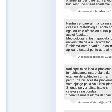
Atentie pt cei care au candi
bucuresti: pe site-ul academiei 
A comentat
n.bumbac
pe
1
Pentru cei care afirma ca nu se
citeasca Metodologia. Acolo sc
egal cu cele oferite cu bursa pl
acelei facultati.
Meotdologia a fost aprobata d
universitatii de a nu acorda loc
Problema care o vad eu e ca tr
aplica la taxa si pentu asta ai 
A comentat
cosco
pe
11.09
fratilorpe mine inca o problema
inmatricularea inca e clar , dar
examen de aptitudini cum ar fi l
pentru ca cu aceasta problema
vom ajunge pe la Anul Nou (des
Si unde se vor afisa listele s
cineva sa raspunda?
Speranta moare ultima dar parca
A comentat
Victori@
pe
11