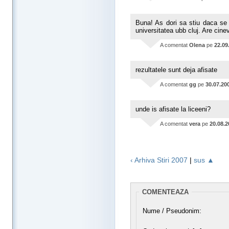
Buna! As dori sa stiu daca se s
universitatea ubb cluj. Are cine
A comentat
Olena
pe
22.09
rezultatele sunt deja afisate
A comentat
gg
pe
30.07.20
unde is afisate la liceeni?
A comentat
vera
pe
20.08.2
‹ Arhiva Stiri 2007
|
sus ▲
COMENTEAZA
Nume / Pseudonim: