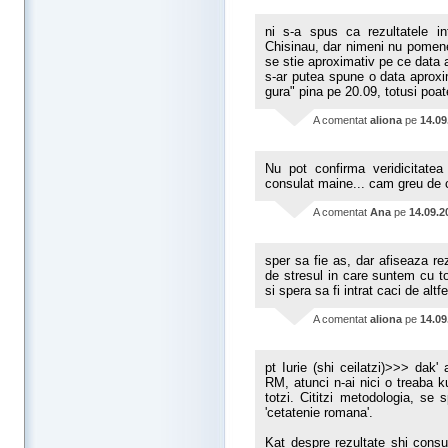
ni s-a spus ca rezultatele int
Chisinau, dar nimeni nu pomenes
se stie aproximativ pe ce data 
s-ar putea spune o data aproxim
gura" pina pe 20.09, totusi poa
A comentat
aliona
pe
14.09
Nu pot confirma veridicitatea
consulat maine... cam greu de c
A comentat
Ana
pe
14.09.2
sper sa fie as, dar afiseaza r
de stresul in care suntem cu tot
si spera sa fi intrat caci de altf
A comentat
aliona
pe
14.09
pt Iurie (shi ceilatzi)>>> dak' 
RM, atunci n-ai nici o treaba k
totzi. Cititzi metodologia, se s
'cetatenie romana'.
Kat despre rezultate shi consu