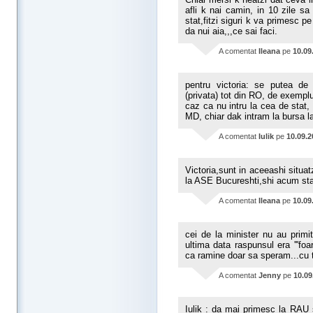
afli k nai camin, in 10 zile sa
stat,fitzi siguri k va primesc p
da nui aia,,,ce sai faci.
A comentat
Ileana
pe
10.09
pentru victoria: se putea de
(privata) tot din RO, de exemplu
caz ca nu intru la cea de stat,
MD, chiar dak intram la bursa la
A comentat
Iulik
pe
10.09.2
Victoria,sunt in aceeashi situ
la ASE Bucureshti,shi acum sta
A comentat
Ileana
pe
10.09
cei de la minister nu au prim
ultima data raspunsul era '''foa
ca ramine doar sa speram...cu to
A comentat
Jenny
pe
10.09
Iulik : da mai primesc la RAU 