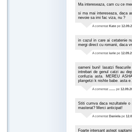
Ma intereseaza, cam cu ce med
si ma mai intereseaza, daca a
nevoie sa imi fac viza, nu ?
A comentat
Kate
pe
12.09.
in cazul in care ai cetatenie 
mergi direct cu romanii, daca v
A comentat
iurie
pe
12.09.
oameni buni! lasatzi fleacurile
intrebari de genul catzi au de
confuzia asta. MEREU AS
plangetzi k nishte babe. asta e....
A comentat
.......
pe
12.09.2
Stiti cumva daca rezultatele o s
masterat? Merci anticipat!
A comentat
Daniela
pe
12.
Foarte intersant astept saptamin