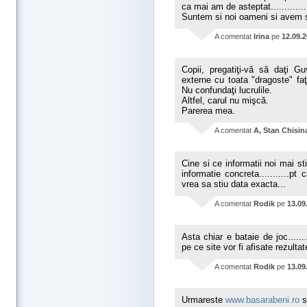
ca mai am de asteptat..............
Suntem si noi oameni si avem si n
A comentat
Irina
pe
12.09.
Copii, pregatiţi-vă să daţi Gu
externe cu toata "dragoste" fa
Nu confundaţi lucrulile.
Altfel, carul nu mişcă.
Parerea mea.
A comentat
A, Stan Chisin
Cine si ce informatii noi mai st
informatie concreta...........pt
vrea sa stiu data exacta...
A comentat
Rodik
pe
13.09
Asta chiar e bataie de joc......
pe ce site vor fi afisate rezultat
A comentat
Rodik
pe
13.09
Urmareste
www.basarabeni.ro
si