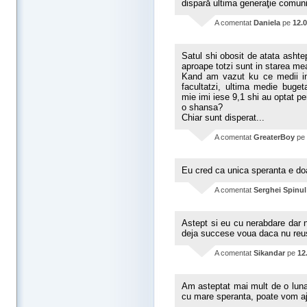
dispară ultima generaţie comuni
A comentat
Daniela
pe
12.
Satul shi obosit de atata ashte
aproape totzi sunt in starea mea
Kand am vazut ku ce medii int
facultatzi, ultima medie buget
mie imi iese 9,1 shi au optat pe
o shansa?
Chiar sunt disperat...
A comentat
GreaterBoy
pe
Eu cred ca unica speranta e d
A comentat
Serghei Spinul
Astept si eu cu nerabdare dar 
deja succese voua daca nu reu
A comentat
Sikandar
pe
12
Am asteptat mai mult de o luna.
cu mare speranta, poate vom aj