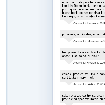
n.bumbac, uite pe site la ase 
liceul in România.Nu scrie ast
punctajului de admitere, care i
basarabenii, ce am terminat li
Bucureşti, nu am susţinut acea
A comentat
Daniela
pe
11.
pt daniela, am inteles, nu am st
A comentat
n.bumbac
pe
1
Nu gasesc lista candidatilor 
afisati. Poti sa dai si lnkul?
A comentat
Nicolae
pe
11.
chiar e prea de tot...ink o sapt
sunt toata in nervi... of..
A comentat
cristi
pe
11.09.
sal.cine a zis ca tre sa prezin
precis cind apar rezultatele.ch