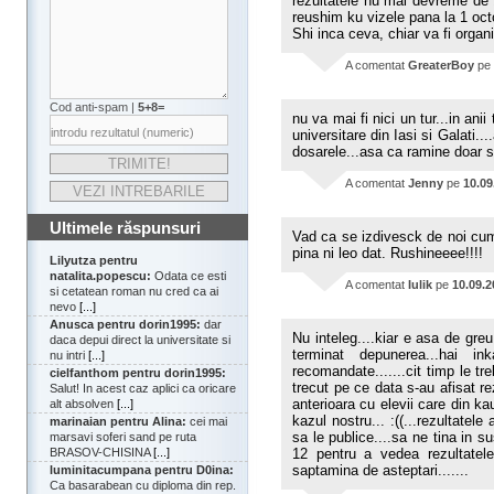
rezultatele nu mai devreme de 1
reushim ku vizele pana la 1 oc
Shi inca ceva, chiar va fi organ
A comentat
GreaterBoy
pe
Cod anti-spam |
5+8=
nu va mai fi nici un tur...in anii
universitare din Iasi si Galati.
dosarele...asa ca ramine doar 
A comentat
Jenny
pe
10.09
Ultimele răspunsuri
Vad ca se izdivesck de noi cum
pina ni leo dat. Rushineeee!!!!
Lilyutza pentru
natalita.popescu:
Odata ce esti
A comentat
Iulik
pe
10.09.2
si cetatean roman nu cred ca ai
nevo
[...]
Anusca pentru dorin1995:
dar
Nu inteleg....kiar e asa de gr
daca depui direct la universitate si
terminat depunerea...hai 
nu intri
[...]
recomandate.......cit timp le tr
cielfanthom pentru dorin1995:
trecut pe ce data s-au afisat re
Salut! In acest caz aplici ca oricare
anterioara cu elevii care din kau
alt absolven
[...]
kazul nostru... :((...rezultatel
marinaian pentru Alina:
cei mai
sa le publice....sa ne tina in s
marsavi soferi sand pe ruta
BRASOV-CHISINA
[...]
12 pentru a vedea rezultatel
saptamina de asteptari.......
luminitacumpana pentru D0ina:
Ca basarabean cu diploma din rep.