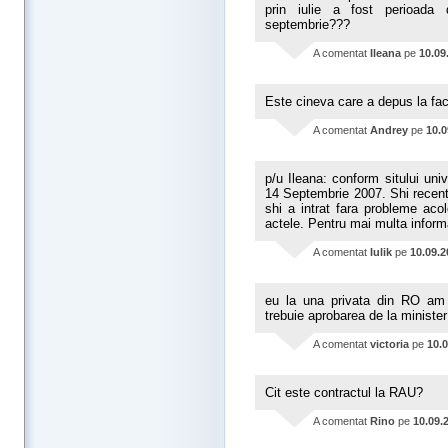
prin iulie a fost perioada
septembrie???
A comentat
Ileana
pe
10.09
Este cineva care a depus la f
A comentat
Andrey
pe
10.0
p/u Ileana: conform sitului uni
14 Septembrie 2007. Shi recent
shi a intrat fara probleme aco
actele. Pentru mai multa infor
A comentat
Iulik
pe
10.09.2
eu la una privata din RO am 
trebuie aprobarea de la minister
A comentat
victoria
pe
10.
Cit este contractul la RAU?
A comentat
Rino
pe
10.09.