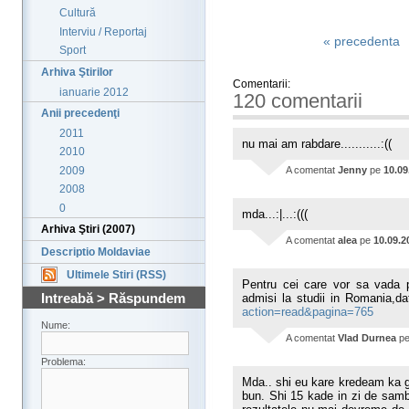
Cultură
Interviu / Reportaj
« precedenta
Sport
Arhiva Ştirilor
Comentarii:
ianuarie 2012
120 comentarii
Anii precedenţi
2011
nu mai am rabdare...........:((
2010
2009
A comentat
Jenny
pe
10.09
2008
0
mda...:|...:(((
Arhiva Ştiri (2007)
A comentat
alea
pe
10.09.2
Descriptio Moldaviae
Ultimele Stiri (RSS)
Pentru cei care vor sa vada p
Intreabă > Răspundem
admisi la studii in Romania,dat
action=read&pagina=765
Nume:
A comentat
Vlad Durnea
p
Problema:
Mda.. shi eu kare kredeam ka g
bun. Shi 15 kade in zi de sam