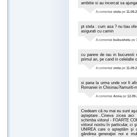
ambitie si au incercat sa ajunga
A comentat
stela
pe
11.09.
pt stela : cum asa ? nu tiau o
asigurati cu camin
A comentat
bubushelu
pe
cu parere de rau in bucuresti 
primul an, pe cand in celelalte 
A comentat
stela
pe
11.09.
si pana la urma unde vor fi afi
Romaniei in Chisinau?lamuriti-
A comentat
Anna
pe
12.09
Credeam că nu mai eu sunt aşa 
aşteptare...Cineva zicea aici
schimba viitorul - FOARTE CO
viitorul nostru în particular, ci
UNIREA care o aşteptăm şi ca
gândirea generaţiei noi e mu