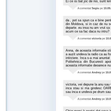
Ei ce isi bat joc de noi, sunt le
A comentat
Segiu
pe
10.09
da , pot sa spun ca e bine pent
din Moldova, si in caz de nu s
departe. eu insa nu am vrut sa 
acum ce sa fac daca nu intru?
A comentat
victoria
pe
10.
Anna, de aceasta informatie sti
a auzit undeva la radio ca au f
intirziere. Inca s-a mai anuntat
Politehnica din Bucuresti apo
aceasta informatie deoarece nu
A comentat
Andrey
pe
10.0
victoria, vei depune la anu sau 
inca stau si ma gindesc 
sau inca e undeva pe drum sau 
A comentat
Andrey
pe
10.0
Chiar mersi k neatzi dat ceva 