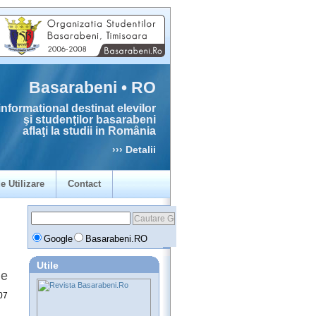
Basarabeni • RO
informational destinat elevilor
şi studenţilor basarabeni
aflaţi la studii in România
››› Detalii
e Utilizare
Contact
Google
Basarabeni.RO
Utile
ne
07