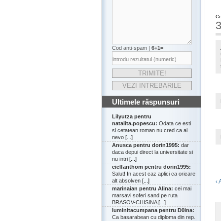
Co
3
Cod anti-spam |
6+1=
Ultimele răspunsuri
Lilyutza pentru
natalita.popescu:
Odata ce esti
si cetatean roman nu cred ca ai
nevo
[...]
Anusca pentru dorin1995:
dar
daca depui direct la universitate si
nu intri
[...]
cielfanthom pentru dorin1995:
Salut! In acest caz aplici ca oricare
alt absolven
[...]
‹ 
marinaian pentru Alina:
cei mai
marsavi soferi sand pe ruta
BRASOV-CHISINA
[...]
luminitacumpana pentru D0ina:
Ca basarabean cu diploma din rep.