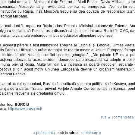
cretarului de stat al Ministerului de Externe al Marii Britanii, David Miliband, car
ecomandat Moscovei să-şi revizuiască politica sa energetică. „Noi dorim relaţ
onstructive cu Rusia, însă Moscova trebuie să dea dovadă de responsabilitate”,
ecificat Miliband.
ea mai dură în raport cu Rusia a fost Polonia. Ministrul polonez de Externe, An
otyga a declarat că Polonia este dispusă să blocheze intrarea Rusiei în OMC, da
ceasta nu va anula embargoul impus produselor alimentare poloneze.
e aceeaşi părere a fost miniştrii de Externe ai Estoniei şi Letoniei, Urmas Paets 
tis Pabriks. Ultimul s-a arătat deranjat de reacţia moale a Uniunii Europene în rap
u incidentul din zona de conflict ossetino-georgiană. „Din păcate UE nu a put
eacţiona adecvat la acest incident, deoarece pare incapabilă să adopte o politi
omună privind Rusia. Multe ţări din UE încearcă să poarte negocieri separate 
oscova şi din acest motiv Uniunea Europeană devine un organism vulnerabil”,
ecificat Pabriks.
 cadrul aceleiaşi reuniuni, Rusia a fost criticată şi pentru politica sa în Kosovo, pen
ntenţia de a părăsi Tratatul privind Forţele Armate Convenţionale în Europa, pent
călcările frecvente ale drepturilor omului.
utor:
Igor BURCIU
ursa:
http://www.presa.md/
sus ▲
|
comenteaza
« precedenta
salt la stirea
urmatoare »