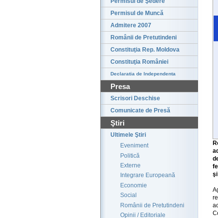
Permisul de Şedere
Permisul de Muncă
Admitere 2007
Românii de Pretutindeni
Constituţia Rep. Moldova
Constituţia României
Declaratia de Independenta
Presa
Scrisori Deschise
Comunicate de Presă
Ştiri
Ultimele Ştiri
R
Eveniment
a
Politică
d
Externe
fe
şi
Integrare Europeană
Economie
A
Social
r
Românii de Pretutindeni
ac
Co
Opinii / Editoriale