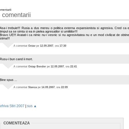
mentarii:
 comentarii
Asa-i trebuie!!! Rusia a dus mereu o politica externa expansionista si agresiva. Cred ca 
timpul sa se simta si ea in pielea agresatilor si umilitilor!!!
Bravo UE!!! Aratati-i ca nimic nu-i vesnic si nu agresivitatea nu e un mod civilizat de obtin
stima!!!
A comentat
Octav
pe
12.09.2007
, ora
17:30
Rusu-i bun cand ii mort.
A comentat
Ostap Bender
pe
12.09.2007
, ora
22:41
Bine spus ...
A comentat
Stanca
pe
14.09.2007
, ora
22:09
Arhiva Stiri 2007
|
sus ▲
COMENTEAZA