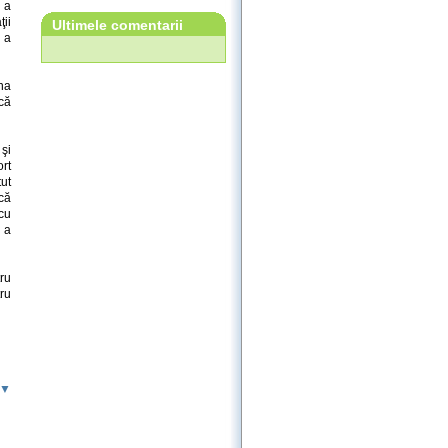
e a
ii
Ultimele comentarii
 a
na
că
şi
ort
ut
că
cu
 a
tru
ru
 ▼