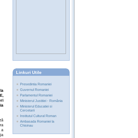
Linkuri Utile
Presedintia Romaniei
Guvernul Romaniei
la
E,
Parlamentul Romaniei
ri
Ministerul Justitiei - România
gia
Ministerul Educatiei si
Cercetarii
Institutul Cultural Roman
ză
Ambasada Romaniei la
ra
Chisinau
ă a
ţia