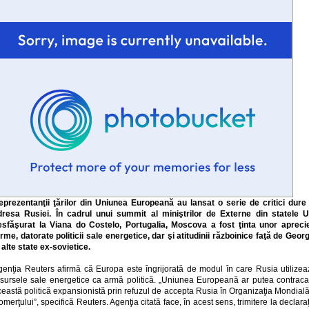
eprezentanţii ţărilor din Uniunea Europeană au lansat o serie de critici dure 
dresa Rusiei. În cadrul unui summit al miniştrilor de Externe din statele U
esfăşurat la Viana do Costelo, Portugalia, Moscova a fost ţinta unor aprecie
rme, datorate politicii sale energetice, dar şi atitudinii războinice faţă de Geor
 alte state ex-sovietice.
genţia Reuters afirmă că Europa este îngrijorată de modul în care Rusia utilizea
esursele sale energetice ca armă politică. „Uniunea Europeană ar putea contraca
eastă politică expansionistă prin refuzul de accepta Rusia în Organizaţia Mondial
merţului”, specifică Reuters. Agenţia citată face, în acest sens, trimitere la declara