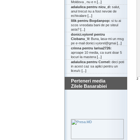
Moldova , nu e n
[...]
adaiulica pentru nicu_d:
salut,
anul trecut nu a fost nevoie de
echivalare
[...]
lilik pentru Bogdanpop:
si tu ai
scos vreodata bani de pe siteul
asta?
[...]
donici.vyiorel pentru
Ciobanu_V:
Buna, lasa-mi un msg
pe e-mail donici.vyiorel@gmai
[...]
crinna pentru larisa2726:
aproape 10 media, ca sunt doar 5
locuri la mastera
[...]
adaiulica pentru Cornel:
deci poti
in acest caz sa aplici pentru un
liceu/c
[...]
2
Perteneri media
Zilele Basarabiei