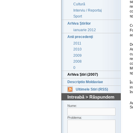
se
Cultură
r
Interviu / Reportaj
c
sp
Sport
Arhiva Ştirilor
C
ianuarie 2012
F
a
Anii precedenţi
2011
D
Ar
2010
c
2009
r
2008
c
0
M
sp
Arhiva Ştiri (2007)
Descriptio Moldaviae
În
i
Ultimele Stiri (RSS)
în
Intreabă > Răspundem
A
Nume:
S
Problema: