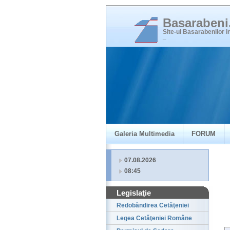
Basaraben
Site-ul Basarabenilor 
_
Galeria Multimedia
FORUM
07.08.2026
08:45
Legislaţie
Redobândirea Cetăţeniei
Legea Cetăţeniei Române