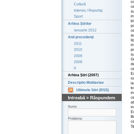
c
Cultură
c
Interviu / Reportaj
su
i
Sport
bi
Arhiva Ştirilor
p
ianuarie 2012
ce
au
Anii precedenţi
li
2011
in
p
2010
s
2009
G
2008
d
0
c
E
Arhiva Ştiri (2007)
r
Descriptio Moldaviae
l
t
Ultimele Stiri (RSS)
i
Intreabă > Răspundem
c
at
Nume:
in
Ex
Bu
Problema:
ca
S