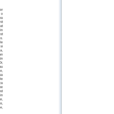
or
e o
ea
it
at
in
st
es.
le
si
a,
lan
in
Or,
au
le,
sa
De
ca
 pe
nd
 in
e,
us,
e,