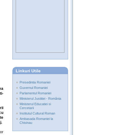
Linkuri Utile
Presedintia Romaniei
Guvernul Romaniei
ea
i-
Parlamentul Romaniei
Ministerul Justitiei - România
Ministerul Educatiei si
rii
Cercetarii
cu
Institutul Cultural Roman
te
Ambasada Romaniei la
j.
Chisinau
or