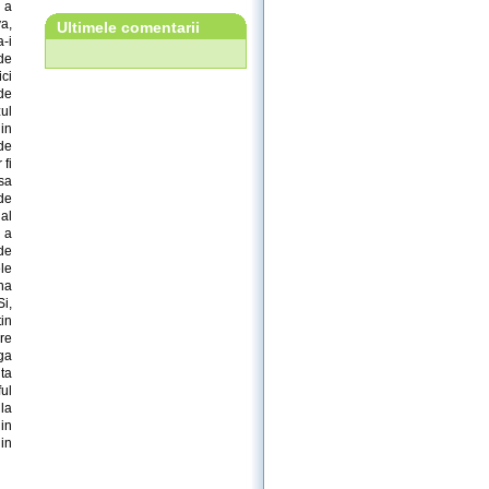
 a
a,
Ultimele comentarii
a-i
de
ici
de
zul
 in
 de
 fi
sa
de
al
 a
de
le
na
i,
in
re
ga
nta
ful
 la
 in
din