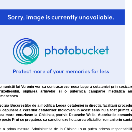
omunistii lui Voronin vor sa contracareze noua Lege a cetateniei prin sesizar
ruxellesului, sigilarea arhivelor si o puternica campanie mediatica ant
omaneasca
cizia Bucurestilor de a modifica Legea cetateniei in directia facilitarii procedu
e depunere a cererilor cetatenilor moldoveni in acest sens nu a fost primita 
rea mare entuziasm la Chisinau, potrivit Deutsche Welle. Autoritatile comunis
e peste Prut se pregatesc sa sanctioneze hotararea oficialilor romani prin santa
a o prima masura, Administratia de la Chisinau s-ar putea adresa responsabilil