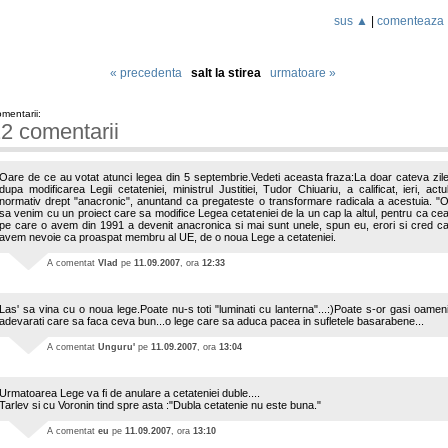
sus ▲
|
comenteaza
« precedenta
salt la stirea
urmatoare »
mentarii:
2 comentarii
Oare de ce au votat atunci legea din 5 septembrie.Vedeti aceasta fraza:La doar cateva zil
dupa modificarea Legii cetateniei, ministrul Justitiei, Tudor Chiuariu, a calificat, ieri, actu
normativ drept "anacronic", anuntand ca pregateste o transformare radicala a acestuia. "
sa venim cu un proiect care sa modifice Legea cetateniei de la un cap la altul, pentru ca ce
pe care o avem din 1991 a devenit anacronica si mai sunt unele, spun eu, erori si cred c
avem nevoie ca proaspat membru al UE, de o noua Lege a cetateniei.
A comentat
Vlad
pe
11.09.2007
, ora
12:33
Las' sa vina cu o noua lege.Poate nu-s toti "luminati cu lanterna"...:)Poate s-or gasi oamen
adevarati care sa faca ceva bun...o lege care sa aduca pacea in sufletele basarabene...
A comentat
Unguru'
pe
11.09.2007
, ora
13:04
Urmatoarea Lege va fi de anulare a cetateniei duble....
Tarlev si cu Voronin tind spre asta :"Dubla cetatenie nu este buna."
A comentat
eu
pe
11.09.2007
, ora
13:10