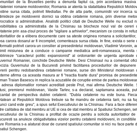
omunitari de la Bruxelles pentru a denunta faptul ca, prin acordarea masiva
etateniei romane moldovenilor, Romania ar atenta la statalitatea Republicii Moldov
stine sursa citata, potrivit Mediafax. Pe de alta parte, comunistii vor incerca s
ntimideze pe moldovenii dornici sa obtina cetatenie romana, prin diverse meto
rocratice si administrative. Analistii politici citati de Deutsche Welle nu exclud n
osibilitatea ca administratia de la Chisinau sa blocheze noul val de cereri 
tatenie prin asa-zisul proces de "sigilare a arhivelor", mecanism ce consta in refu
toritatilor de a elibera documente care sa ateste originea romana a solicitantilor,
psa carora dosarul ar fi incomplet, comenteaza sursa citata. In fine, exista o serie
formatii potrivit carora un consilier al presedintelui moldovean, Vladimir Voronin, ar
rimit misiunea de a conduce o campanie mediatica anti-romaneasca, menita 
ublinieze "caracterul politic expansionist" al ordonantei de urgenta aprobate 
uvernul Romaniei, conchide Deutsche Welle. Desi Chisinaul nu a comentat ofici
ecizia Guvernului de la Bucuresti privind facilitarea procedurilor de depunere
ererii pentru redobandirea cetateniei romane, surse din Ministerul moldovean 
xterne afirma ca aceasta masura ar fi "reactia foarte dura" promisa de presedinte
oman Traian Basescu in replica la acuzatiile de coruptie emise de partea moldovea
a adresa diplomatilor romani acreditati peste Prut, mai afirma Deutsche Welle. S
otusi, premierul moldovean, Vasile Tarlev, s-a declarat, saptamana aceasta, put
ncantat de perspectiva dublei cetatenii. "Dubla cetatenie nu este buna. Fieca
etatean al Republicii Moldova trebuie sa fie mandru de cetatenia tarii, nu sa fu
unci cand este greu", a spus seful Executivului de la Chisinau. Fara a face difere
tre calitatea de stat membru al UE si cea de stat membru al Spatiului Schengen, se
ecutivului de la Chisinau a profitat de ocazie pentru a solicita autoritatilor de
curesti sa anuleze obligativitatea vizelor pentru cetatenii moldoveni, in conditiile
re Romania s-a alaturat doar de curand spatiului comunitar si nici nu face parte 
patiul Schengen.