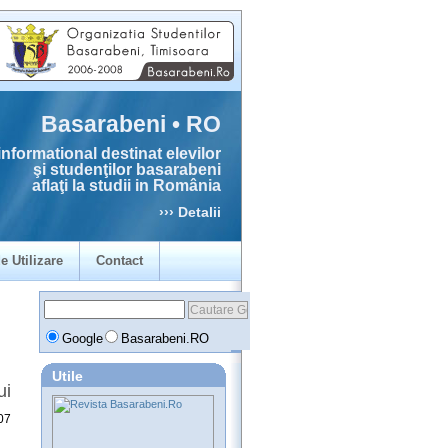
Basarabeni • RO
informational destinat elevilor
şi studenţilor basarabeni
aflaţi la studii in România
››› Detalii
e Utilizare
Contact
Google
Basarabeni.RO
Utile
ui
07