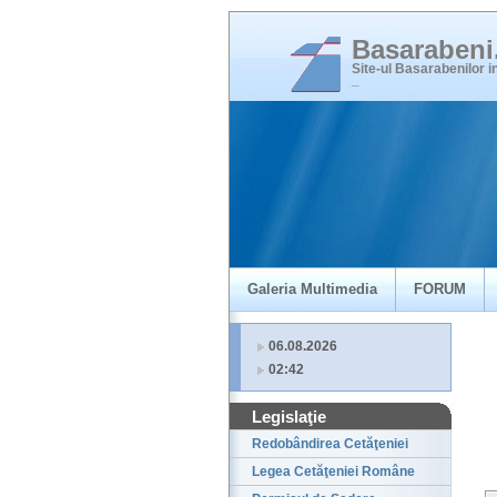
Basaraben
Site-ul Basarabenilor 
_
Galeria Multimedia
FORUM
06.08.2026
02:42
Legislaţie
Redobândirea Cetăţeniei
Legea Cetăţeniei Române