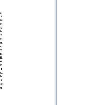
du-
si
am
ea
 si
sta
ea
ca
nu,
an
ce
de
E,
ea
sa
fi
ea
de
si
st
sul