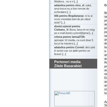
Moldova , nu e n
[...]
C
adaiulica pentru nicu_d:
salut,
anul trecut nu a fost nevoie de
echivalare
[...]
Bu
lilik pentru Bogdanpop:
si tu ai
s
scos vreodata bani de pe siteul
p
asta?
[...]
a
donici.vyiorel pentru
pr
Ciobanu_V:
Buna, lasa-mi un msg
pe
pe e-mail donici.vyiorel@gmai
[...]
s
crinna pentru larisa2726:
a
aproape 10 media, ca sunt doar 5
do
locuri la mastera
[...]
l
adaiulica pentru Cornel:
deci poti
in acest caz sa aplici pentru un
s
liceu/c
[...]
a
a
Perteneri media
R
Zilele Basarabiei
p
a
r
E
a
a
co
lu
A
S