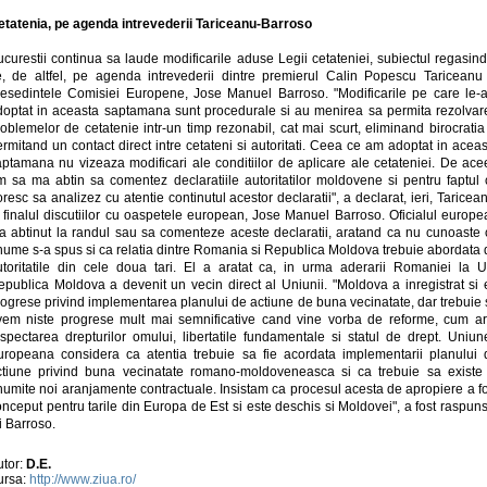
etatenia, pe agenda intrevederii Tariceanu-Barroso
curestii continua sa laude modificarile aduse Legii cetateniei, subiectul regasin
e, de altfel, pe agenda intrevederii dintre premierul Calin Popescu Tariceanu 
resedintele Comisiei Europene, Jose Manuel Barroso. "Modificarile pe care le-
doptat in aceasta saptamana sunt procedurale si au menirea sa permita rezolvar
oblemelor de cetatenie intr-un timp rezonabil, cat mai scurt, eliminand birocratia
rmitand un contact direct intre cetateni si autoritati. Ceea ce am adoptat in acea
aptamana nu vizeaza modificari ale conditiilor de aplicare ale cetateniei. De ace
m sa ma abtin sa comentez declaratiile autoritatilor moldovene si pentru faptul 
resc sa analizez cu atentie continutul acestor declaratii", a declarat, ieri, Taricea
a finalul discutiilor cu oaspetele european, Jose Manuel Barroso. Oficialul europe
-a abtinut la randul sau sa comenteze aceste declaratii, aratand ca nu cunoaste 
nume s-a spus si ca relatia dintre Romania si Republica Moldova trebuie abordata 
utoritatile din cele doua tari. El a aratat ca, in urma aderarii Romaniei la U
epublica Moldova a devenit un vecin direct al Uniunii. "Moldova a inregistrat si 
rogrese privind implementarea planului de actiune de buna vecinatate, dar trebuie 
vem niste progrese mult mai semnificative cand vine vorba de reforme, cum ar 
espectarea drepturilor omului, libertatile fundamentale si statul de drept. Uniun
uropeana considera ca atentia trebuie sa fie acordata implementarii planului 
ctiune privind buna vecinatate romano-moldoveneasca si ca trebuie sa existe 
numite noi aranjamente contractuale. Insistam ca procesul acesta de apropiere a fo
nceput pentru tarile din Europa de Est si este deschis si Moldovei", a fost raspun
i Barroso.
utor:
D.E.
ursa:
http://www.ziua.ro/