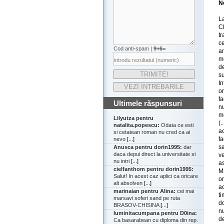
N
L
Ch
t
c
Cod anti-spam |
9+6=
a
m
d
su
I
o
f
Ultimele răspunsuri
nu
m
Lilyutza pentru
(.
natalita.popescu:
Odata ce esti
a
si cetatean roman nu cred ca ai
fa
nevo
[...]
s
Anusca pentru dorin1995:
dar
daca depui direct la universitate si
v
nu intri
[...]
a
cielfanthom pentru dorin1995:
Ma
Salut! In acest caz aplici ca oricare
o
alt absolven
[...]
ac
marinaian pentru Alina:
cei mai
t
marsavi soferi sand pe ruta
do
BRASOV-CHISINA
[...]
n
luminitacumpana pentru D0ina:
d
Ca basarabean cu diploma din rep.