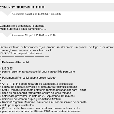
COMUNISTI SPURCATI !!!!!!!!!!!!!!!!!!!
A comentat
natasha
pe
11.09.2007
, ora
13:33
Comunistii e o organizatie -satanista-
Multa suferinta a adus oamenelor.........
A comentat
EU
pe
11.09.2007
, ora
14:10
Stimati vizitatori ai basarabeni.ro,va propun sa dezbatem un proiect de lege a cetatenie
romane,forma propusa de societatea civila:
PROIECT: forma pentru dezbateri
> ------------ --------- --------- --------- ----
>
> Parlamentul Romaniei
>
> L E G E*
> pentru reglementarea cetateniei unor categorii de persoane
>
> Parlamentul Romaniei adopta prezenta lege:
>
> Art. 1. - (1) In scopul repararii pe cat posibil, a prejudiciului
> cauzat de ocupatia sovietica si instaurarea regimului comunist,
> Statul Roman recunoaste cetatenia romana persoanelor care - chiar
> daca nu au indeplinit formalitatile cerute de legile romane
> anterioare prezentei - la data de 26 Septembrie 1920 aveau
> domiciliul pe teritoriul supus jurisdictiunei Statului
> Roman/Regatului Romaniei, sau care s-au nascut inainte de aceasta
> data pe respectivul teritoriu.
> (2) Este pe deplin recunoscuta cetatenia romana inclusiv acelor
> persoane care la data de 28 iunie 1940 aveau cetatenia romana