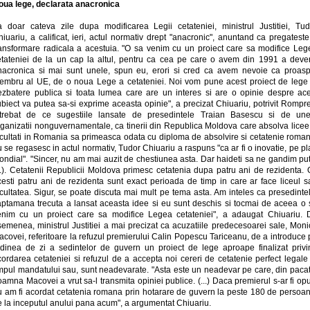
oua lege, declarata anacronica
a doar cateva zile dupa modificarea Legii cetateniei, ministrul Justitiei, Tud
iuariu, a calificat, ieri, actul normativ drept "anacronic", anuntand ca pregatest
ransformare radicala a acestuia. "O sa venim cu un proiect care sa modifice Leg
etateniei de la un cap la altul, pentru ca cea pe care o avem din 1991 a deven
nacronica si mai sunt unele, spun eu, erori si cred ca avem nevoie ca proasp
embru al UE, de o noua Lege a cetateniei. Noi vom pune acest proiect de lege 
ezbatere publica si toata lumea care are un interes si are o opinie despre ace
biect va putea sa-si exprime aceasta opinie", a precizat Chiuariu, potrivit Rompr
ntrebat de ce sugestiile lansate de presedintele Traian Basescu si de une
rganizatii nonguvernamentale, ca tinerii din Republica Moldova care absolva licee 
acultati in Romania sa primeasca odata cu diploma de absolvire si cetatenie roman
 se regasesc in actul normativ, Tudor Chiuariu a raspuns "ca ar fi o inovatie, pe p
ondial". "Sincer, nu am mai auzit de chestiunea asta. Dar haideti sa ne gandim put
..). Cetatenii Republicii Moldova primesc cetatenia dupa patru ani de rezidenta. 
cesti patru ani de rezidenta sunt exact perioada de timp in care ar face liceul s
cultatea. Sigur, se poate discuta mai mult pe tema asta. Am inteles ca presedinte
aptamana trecuta a lansat aceasta idee si eu sunt deschis si tocmai de aceea o 
enim cu un proiect care sa modifice Legea cetateniei", a adaugat Chiuariu. 
semenea, ministrul Justitiei a mai precizat ca acuzatiile predecesoarei sale, Moni
covei, referitoare la refuzul premierului Calin Popescu Tariceanu, de a introduce
rdinea de zi a sedintelor de guvern un proiect de lege aproape finalizat privi
ordarea cetateniei si refuzul de a accepta noi cereri de cetatenie perfect legale
impul mandatului sau, sunt neadevarate. "Asta este un neadevar pe care, din pacat
amna Macovei a vrut sa-l transmita opiniei publice. (...) Daca premierul s-ar fi op
u am fi acordat cetatenia romana prin hotarare de guvern la peste 180 de persoan
e la inceputul anului pana acum", a argumentat Chiuariu.