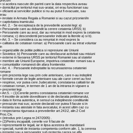
precum
> si acelora nascute din parinti care la data respectiva aveau
> domiciliul pe teritoriul mai sus-aratat, ori erau functionari sau
> oficianti ai serviciilor publice si nu au putut fi evacuate, sau
erau
> inrolate in Armata Regala a Romaniei si au cazut prizonieri/in
> captivitatea inamicului.
> Art. 2. - Se excepteaza de la prevederile acestei legi: a)
> Persoanele care au dobandit la cerere cetatenia URSS; b)
> Persoanele care au avut, dar au renuntat in mod expres la cetatenia
> romana; c) descendentii persoanelor indicate la literele a) si b).
> Art. 3. – Se considera ca au renuntat in mod expres la
> calitatea de cetatean roman: a) Persoanele care au intrat voluntar
in
> organizatiile de politie politica si represiune ale Uniunii
> Sovietice; b) Persoanele care au desfasurat activitati sau misiuni
> externe in favoarea URSS pe teritoriul Romaniei sau al statelor
> membre ale Uniunii Europene, impotriva cetatenilor romani sau a
> comunitatilor romanesti din afara frontierelor.
> Art. 4. - Persoanele indreptatite la recunoasterea cetateniei
romane
> prin prezenta lege sau prin cele anterioare, care n-au indeplinit
> formele cerute de legile anterioare sau ale caror cereri au fost
> respinse, vor putea cere Judecatoriei, constatarea calitatii lor de
> cetatean roman, in termen de 1 an de la intrarea in vigoare a
> prezentei legi.
> Art.5. – (1)Cererile pentru constatarea cetateniei romane vor
> fi insotite de actele doveditoare si de declaratia petitionarului,
> data in forma autentica, in sensul ca indeplineste conditiunile
> prevazute mai sus; aceste declaratii vor putea fi facute si in
> instanta sau atestate in fata avocatului, in acest ultim caz cu
> respectarea riguroasa a prevederilor art.241\2, alin.2 Cod
Proc.Civ.
> (introdus prin Legea nr.247/2005) .
> (2)Pentru incapabili, cererile vor fi facute de
> reprezentantii lor legali, iar in lipsa acestora de mandatarii
> speciali, numiti de instanta competenta conform alin. 1, la cererea
> instantei sau a persoanelor sub protectia carora se afla