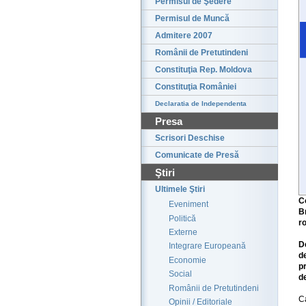
Permisul de Şedere
Permisul de Muncă
Admitere 2007
Românii de Pretutindeni
Constituţia Rep. Moldova
Constituţia României
Declaratia de Independenta
Presa
Scrisori Deschise
Comunicate de Presă
Ştiri
Ultimele Ştiri
C
Eveniment
B
Politică
r
Externe
De
Integrare Europeană
d
Economie
p
Social
d
Românii de Pretutindeni
C
Opinii / Editoriale