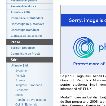
Permisul de Şedere
Permisul de Muncă
Admitere 2007
Românii de Pretutindeni
Constituţia Rep. Moldova
Constituţia României
Declaratia de Independenta
Presa
Scrisori Deschise
Comunicate de Presă
Ştiri
Ultimele Ştiri
Eveniment
Politică
Başcanul Găgăuziei, Mihail F
Guvernul Republicii Moldov
Externe
pentru studierea limbii ro
Integrare Europeană
informează AP FLUX.
Economie
Social
Modul în care au fost distribuiţ
Românii de Pretutindeni
de Stat pentru anul 2008, a p
Opinii / Editoriale
Mihail Formuzal. Potrivit lui F