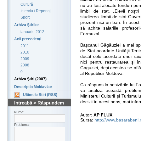
Cultură
nu au fost alocate fonduri pen
Interviu / Reportaj
limbii de stat. „Elevii noştr
studierea limbii de stat Guve
Sport
prezent nici un ban. În acest 
Arhiva Ştirilor
să achite salariile profesori
ianuarie 2012
Formuzal.
Anii precedenţi
Başcanul Găgăuziei a mai spec
2011
de Stat acordate Unităţii Ter
2010
decât cele acordate unui rai
2009
nici pentru restaurarea şi îngr
2008
Gaguziei, deşi acestea se află 
0
al Republicii Moldova.
Arhiva Ştiri (2007)
Ca răspuns la sesizările lui F
Descriptio Moldaviae
va analiza această problem
Ultimele Stiri (RSS)
Ministerul Culturii şi Turismu
decizii în acest sens, mai in
Intreabă > Răspundem
Nume:
Autor:
AP FLUX
Sursa:
http://www.basarabeni.
Problema: