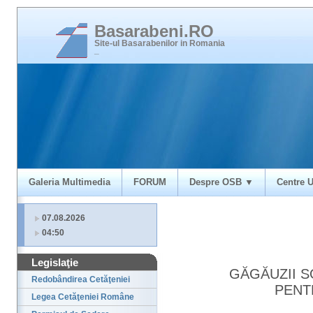
Basarabeni.RO
Site-ul Basarabenilor in Romania
_
Galeria Multimedia
FORUM
Despre OSB ▼
Centre U
07.08.2026
04:50
Legislaţie
GĂGĂUZII S
Redobândirea Cetăţeniei
PENT
Legea Cetăţeniei Române