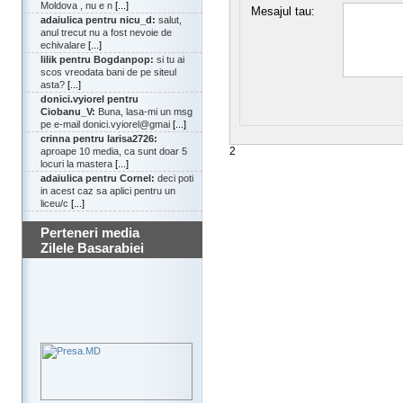
Moldova , nu e n
[...]
Mesajul tau:
adaiulica pentru nicu_d:
salut,
anul trecut nu a fost nevoie de
echivalare
[...]
lilik pentru Bogdanpop:
si tu ai
scos vreodata bani de pe siteul
asta?
[...]
donici.vyiorel pentru
Ciobanu_V:
Buna, lasa-mi un msg
pe e-mail donici.vyiorel@gmai
[...]
crinna pentru larisa2726:
2
aproape 10 media, ca sunt doar 5
locuri la mastera
[...]
adaiulica pentru Cornel:
deci poti
in acest caz sa aplici pentru un
liceu/c
[...]
Perteneri media
Zilele Basarabiei