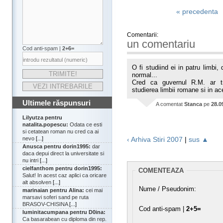
« precedenta
Comentarii:
un comentariu
Cod anti-spam |
2+6=
O fi studiind ei in patru limbi
normal...
Cred ca guvernul R.M. ar tr
studierea limbii romane si in ac
Ultimele răspunsuri
A comentat
Stanca
pe
28.0
Lilyutza pentru
natalita.popescu:
Odata ce esti
si cetatean roman nu cred ca ai
nevo
[...]
‹ Arhiva Stiri 2007
|
sus ▲
Anusca pentru dorin1995:
dar
daca depui direct la universitate si
nu intri
[...]
cielfanthom pentru dorin1995:
COMENTEAZA
Salut! In acest caz aplici ca oricare
alt absolven
[...]
Nume / Pseudonim:
marinaian pentru Alina:
cei mai
marsavi soferi sand pe ruta
BRASOV-CHISINA
[...]
Cod anti-spam |
2+5=
luminitacumpana pentru D0ina:
Ca basarabean cu diploma din rep.