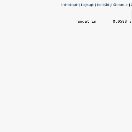
Ultimele știri
|
Legislație
|
Întrebări și răspunsuri
|
randat în 	0.