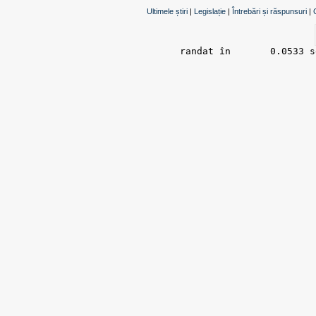
Ultimele știri
|
Legislație
|
Întrebări și răspunsuri
|
randat în 	0.