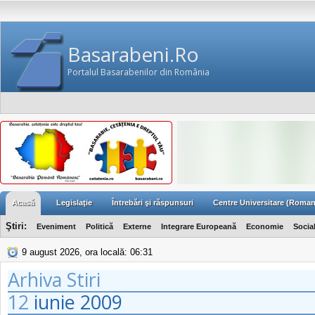
Basarabeni.Ro
Portalul Basarabenilor din România
Acasă
Legislaţie
Întrebări şi răspunsuri
Centre Universitare (Roman
Ştiri:
Eveniment
Politică
Externe
Integrare Europeană
Economie
Socia
9 august 2026, ora locală: 06:31
Arhiva Stiri
12
iunie
2009