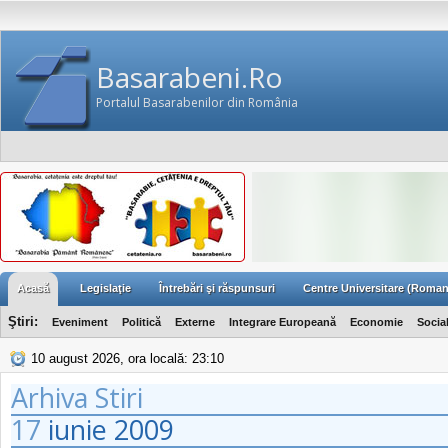
Basarabeni.Ro
Portalul Basarabenilor din România
Acasă
Legislaţie
Întrebări şi răspunsuri
Centre Universitare (Roman
Ştiri:
Eveniment
Politică
Externe
Integrare Europeană
Economie
Socia
10 august 2026, ora locală: 23:10
Arhiva Stiri
17
iunie
2009