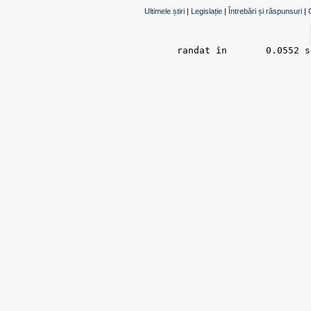
Ultimele știri
|
Legislație
|
Întrebări și răspunsuri
|
randat în 	0.