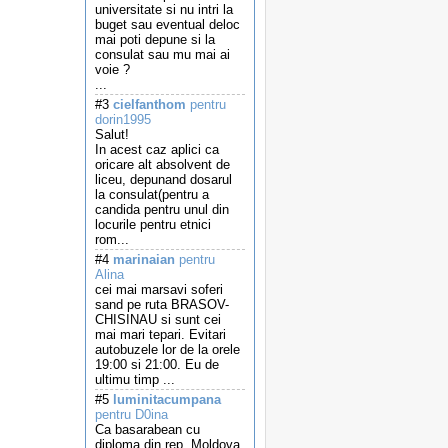
universitate si nu intri la
buget sau eventual deloc
mai poti depune si la
consulat sau mu mai ai
voie ?
...
#3
cielfanthom
pentru
dorin1995
Salut!
In acest caz aplici ca
oricare alt absolvent de
liceu, depunand dosarul
la consulat(pentru a
candida pentru unul din
locurile pentru etnici
rom...
#4
marinaian
pentru
Alina
cei mai marsavi soferi
sand pe ruta BRASOV-
CHISINAU si sunt cei
mai mari tepari. Evitari
autobuzele lor de la orele
19:00 si 21:00. Eu de
ultimu timp ...
#5
luminitacumpana
pentru D0ina
Ca basarabean cu
diploma din rep. Moldova