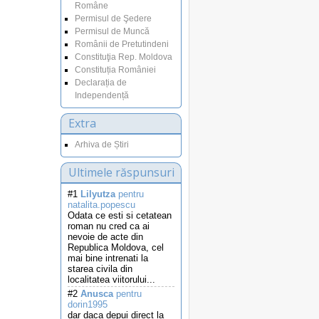
Române
Permisul de Şedere
Permisul de Muncă
Românii de Pretutindeni
Constituţia Rep. Moldova
Constituția României
Declarația de
Independență
Extra
Arhiva de Știri
Ultimele răspunsuri
#1
Lilyutza
pentru
natalita.popescu
Odata ce esti si cetatean
roman nu cred ca ai
nevoie de acte din
Republica Moldova, cel
mai bine intrenati la
starea civila din
localitatea viitorului...
#2
Anusca
pentru
dorin1995
dar daca depui direct la