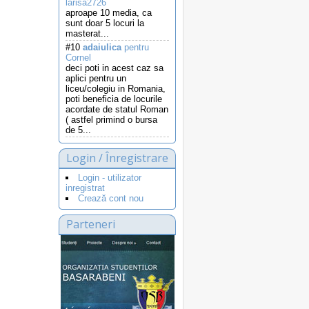
larisa2726
aproape 10 media, ca
sunt doar 5 locuri la
masterat...
#10
adaiulica
pentru
Cornel
deci poti in acest caz sa
aplici pentru un
liceu/colegiu in Romania,
poti beneficia de locurile
acordate de statul Roman
( astfel primind o bursa
de 5...
Login / Înregistrare
Login - utilizator
inregistrat
Crează cont nou
Parteneri