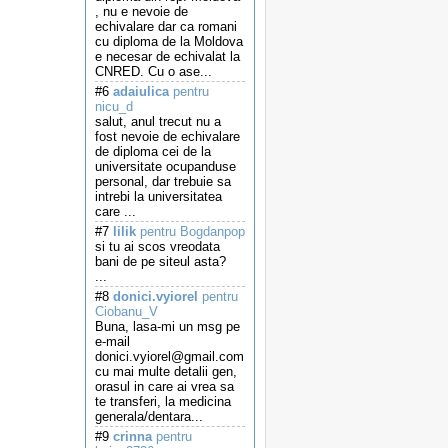
, nu e nevoie de
echivalare dar ca romani
cu diploma de la Moldova
e necesar de echivalat la
CNRED. Cu o ase...
#6
adaiulica
pentru
nicu_d
salut, anul trecut nu a
fost nevoie de echivalare
de diploma cei de la
universitate ocupanduse
personal, dar trebuie sa
intrebi la universitatea
care ...
#7
lilik
pentru Bogdanpop
si tu ai scos vreodata
bani de pe siteul asta?
...
#8
donici.vyiorel
pentru
Ciobanu_V
Buna, lasa-mi un msg pe
e-mail
donici.vyiorel@gmail.com
cu mai multe detalii gen,
orasul in care ai vrea sa
te transferi, la medicina
generala/dentara...
#9
crinna
pentru