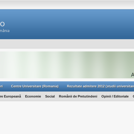
Ro
omânia
ri
Centre Universitare (Romania)
Rezultate admitere 2012 (studii universitar
are Europeană
Economie
Social
Românii de Pretutindeni
Opinii / Editoriale