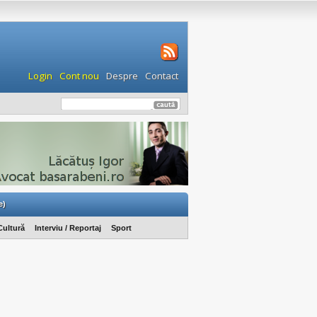
Login
Cont nou
Despre
Contact
e)
Cultură
Interviu / Reportaj
Sport