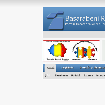
Basarabeni.
Portalul Basarabenilor din R
Acasă
Legislaţie
Întrebări şi răspunsu
Ştiri:
Eveniment
Politică
Externe
Integr