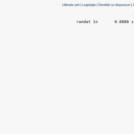
Ultimele știri
|
Legislație
|
Întrebări și răspunsuri
|
randat în 	0.