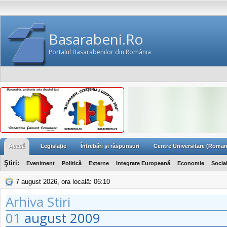
Basarabeni.Ro
Portalul Basarabenilor din România
Acasă
Legislaţie
Întrebări şi răspunsuri
Centre Universitare (Roman
Ştiri:
Eveniment
Politică
Externe
Integrare Europeană
Economie
Socia
7 august 2026, ora locală: 06:10
Arhiva Stiri
01
august
2009