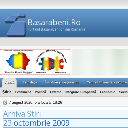
Basarabeni.Ro
Portalul Basarabenilor din România
Acasă
Legislaţie
Întrebări şi răspunsuri
Centre Universitare (Roman
Ştiri:
Eveniment
Politică
Externe
Integrare Europeană
Economie
Socia
7 august 2026, ora locală: 18:26
Arhiva Stiri
23
octombrie
2009