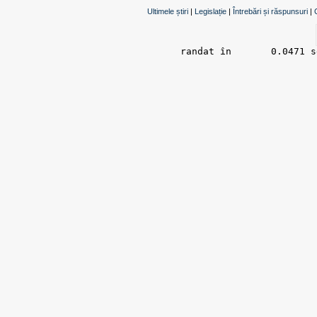
Ultimele știri
|
Legislație
|
Întrebări și răspunsuri
|
randat în 	0.