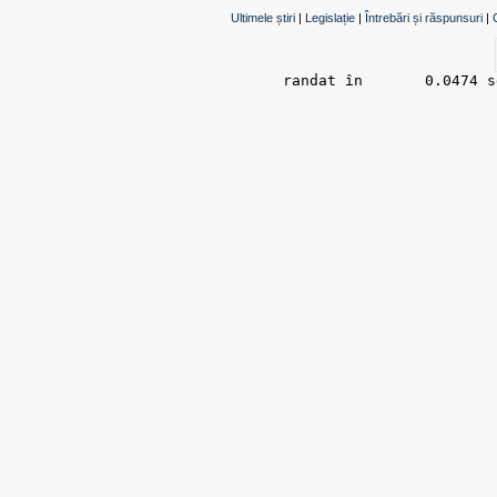
Ultimele știri
|
Legislație
|
Întrebări și răspunsuri
|
randat în 	0.