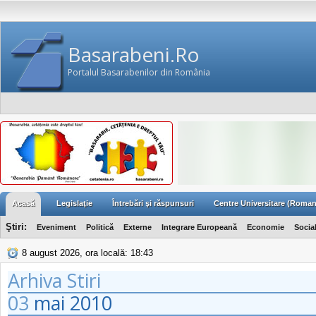
Basarabeni.Ro
Portalul Basarabenilor din România
Acasă
Legislaţie
Întrebări şi răspunsuri
Centre Universitare (Roman
Ştiri:
Eveniment
Politică
Externe
Integrare Europeană
Economie
Socia
8 august 2026, ora locală: 18:43
Arhiva Stiri
03
mai
2010