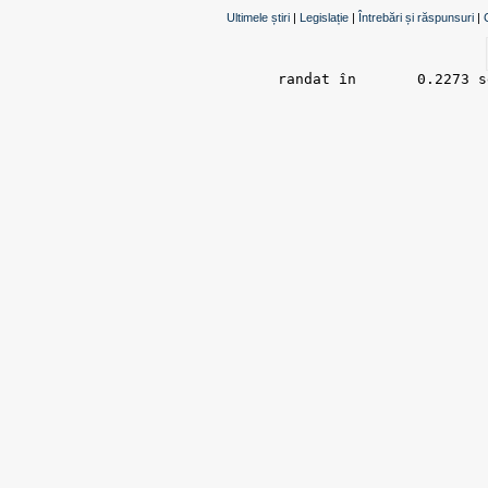
Ultimele știri
|
Legislație
|
Întrebări și răspunsuri
|
randat în 	0.