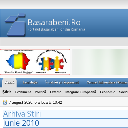
Basarabeni.Ro
Portalul Basarabenilor din România
Acasă
Legislaţie
Întrebări şi răspunsuri
Centre Universitare (Roman
Ştiri:
Eveniment
Politică
Externe
Integrare Europeană
Economie
Socia
7 august 2026, ora locală: 10:42
Arhiva Stiri
iunie
2010