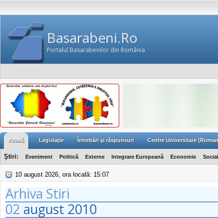
Basarabeni.Ro
Portalul Basarabenilor din România
Acasă
Legislaţie
Întrebări şi răspunsuri
Centre Universitare (Roman
Ştiri:
Eveniment
Politică
Externe
Integrare Europeană
Economie
Socia
10 august 2026, ora locală: 15:07
Arhiva Stiri
02
august
2010