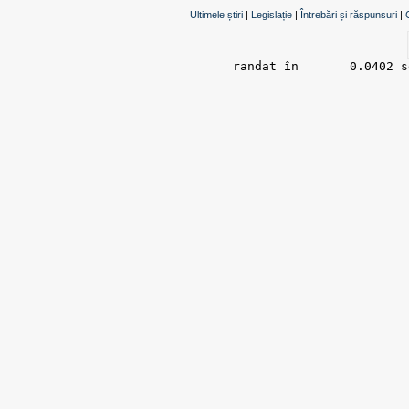
Ultimele știri
|
Legislație
|
Întrebări și răspunsuri
|
randat în 	0.