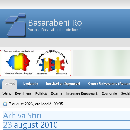
Basarabeni.Ro
Portalul Basarabenilor din România
Acasă
Legislaţie
Întrebări şi răspunsuri
Centre Universitare (Roman
Ştiri:
Eveniment
Politică
Externe
Integrare Europeană
Economie
Socia
7 august 2026, ora locală: 09:35
Arhiva Stiri
23
august
2010