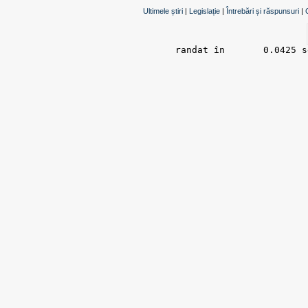
Ultimele știri
|
Legislație
|
Întrebări și răspunsuri
|
randat în 	0.