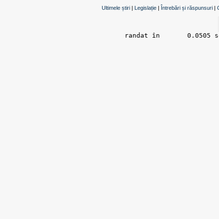
Ultimele știri
|
Legislație
|
Întrebări și răspunsuri
|
randat în 	0.