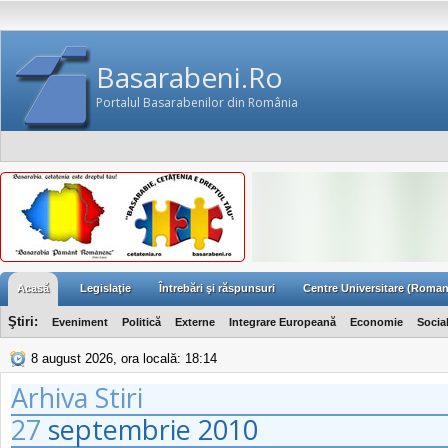
Basarabeni.Ro
Portalul Basarabenilor din România
Acasă
Legislaţie
Întrebări şi răspunsuri
Centre Universitare (Roman
Ştiri:
Eveniment
Politică
Externe
Integrare Europeană
Economie
Socia
8 august 2026, ora locală: 18:14
Arhiva Stiri
27
septembrie
2010