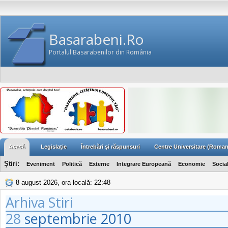
Basarabeni.Ro
Portalul Basarabenilor din România
Acasă
Legislaţie
Întrebări şi răspunsuri
Centre Universitare (Roman
Ştiri:
Eveniment
Politică
Externe
Integrare Europeană
Economie
Socia
8 august 2026, ora locală: 22:48
Arhiva Stiri
28
septembrie
2010