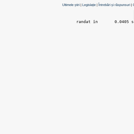
Ultimele știri
|
Legislație
|
Întrebări și răspunsuri
|
randat în 	0.