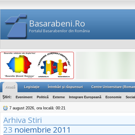
Basarabeni.Ro
Portalul Basarabenilor din România
Acasă
Legislaţie
Întrebări şi răspunsuri
Centre Universitare (Roman
Ştiri:
Eveniment
Politică
Externe
Integrare Europeană
Economie
Socia
7 august 2026, ora locală: 00:21
Arhiva Stiri
23
noiembrie
2011