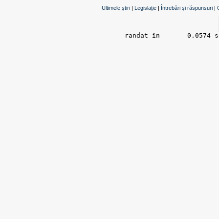
Ultimele știri
|
Legislație
|
Întrebări și răspunsuri
|
randat în 	0.