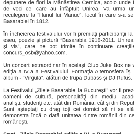
depunere de flori la Mănăstirea Cernica, acolo unde î
de veci cei care au înfăptuit Unirea. Va urma 
reculegere la “Hanul lui Manuc”, locul în care s-a 
Basarabiei în 1812.
În încheierea festivalului vor fi premiaţi participanţii 
eseu, poezie şi pictură “Basarabia 1918-2011. Unirea î
şi vis”, care ne pot trimite în continuare creaţii
concurs_osb@yahoo.com.
Un concert extraordinar în acelaşi Club Juke Box ne 
ediţia a IV-a a Festivalului. Formaţia Alternosfera îşi
album - “Virgula”, alături de trupa Dubass şi DJ Rufus.
La Festivalul „Zilele Basarabiei la Bucureşti” vor fi prez
oameni de cultură, personalităţi din mediul academ
analişti, studenţi etc. atât din România, cât şi din Rep
Sunt aşteptaţi cu drag toţi cei dornici să ni se al
demonstra încă o dată unitatea dintre românii din c
româneşti.