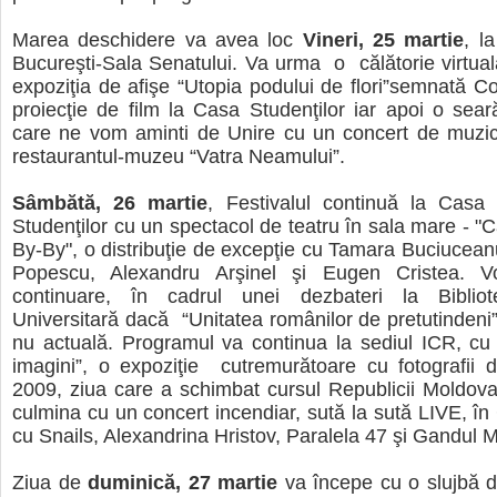
Marea deschidere va avea loc
Vineri, 25 martie
, l
Bucureşti-Sala Senatului. Va urma o călătorie virtual
expoziţia de afişe “Utopia podului de flori”semnată C
proiecţie de film la Casa Studenţilor iar apoi o sea
care ne vom aminti de Unire cu un concert de muzic
restaurantul-muzeu “Vatra Neamului”.
Sâmbătă, 26 martie
, Festivalul continuă la Casa
Studenţilor cu un spectacol de teatru în sala mare - "C
By-By", o distribuţie de excepţie cu Tamara Buciucean
Popescu, Alexandru Arşinel şi Eugen Cristea. Vo
continuare, în cadrul unei dezbateri la Bibliot
Universitară dacă “Unitatea românilor de pretutindeni
nu actuală. Programul va continua la sediul ICR, cu 
imagini”, o expoziţie cutremurătoare cu fotografii d
2009, ziua care a schimbat cursul Republicii Moldova
culmina cu un concert incendiar, sută la sută LIVE, î
cu Snails, Alexandrina Hristov, Paralela 47 şi Gandul M
Ziua de
duminică, 27 martie
va începe cu o slujbă d