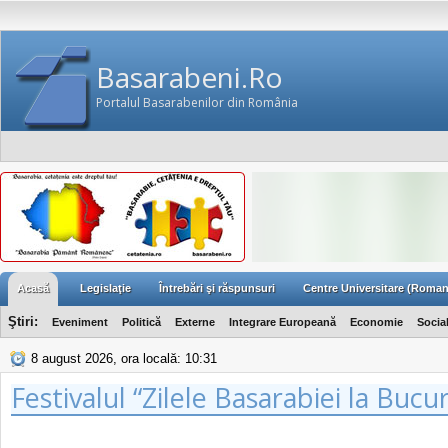
Basarabeni.Ro
Portalul Basarabenilor din România
Acasă
Legislaţie
Întrebări şi răspunsuri
Centre Universitare (Roman
Ştiri:
Eveniment
Politică
Externe
Integrare Europeană
Economie
Socia
8 august 2026, ora locală: 10:31
Festivalul “Zilele Basarabiei la Bucur