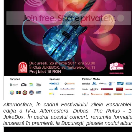
Alternosfera, în cadrul Festivalului Zilele Basarabiei
ediţia a IV-a. Alternosfera, Dubas, The Rufus -
JukeBox. În cadrul acestui concert, renumita formaţie
lansează în premieră, la Bucureşti, piesele noului albu