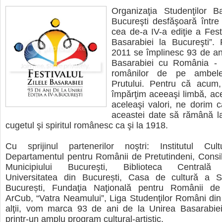
Organizaţia Studenţilor B
Bucureşti desfăşoară între
cea de-a IV-a ediţie a Festi
Basarabiei la Bucureşti”.
2011 se împlinesc 93 de an
Basarabiei cu România - 
românilor de pe ambele
Prutului. Pentru că acum,
împărţim aceeaşi limbă, acee
aceleaşi valori, ne dorim c
aceastei date să rămână la
cugetul şi spiritul românesc ca şi la 1918.
Cu sprijinul partenerilor noştri: Institutul Cu
Departamentul pentru Românii de Pretutindeni, Consil
Municipiului Bucureşti, Biblioteca Centrală U
Universitatea din București, Casa de cultură a St
București, Fundaţia Naţională pentru Românii de 
ArCub, “Vatra Neamului”, Liga Studenţilor Români din 
alţii, vom marca 93 de ani de la Unirea Basarabi
printr-un amplu program cultural-artistic.