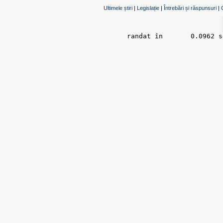
Ultimele știri
|
Legislație
|
Întrebări și răspunsuri
|
randat în 	0.