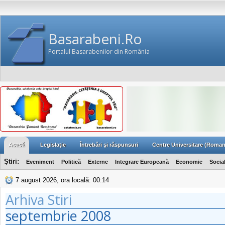
Basarabeni.Ro
Portalul Basarabenilor din România
Acasă
Legislaţie
Întrebări şi răspunsuri
Centre Universitare (Roman
Ştiri:
Eveniment
Politică
Externe
Integrare Europeană
Economie
Socia
7 august 2026, ora locală: 00:14
Arhiva Stiri
septembrie
2008