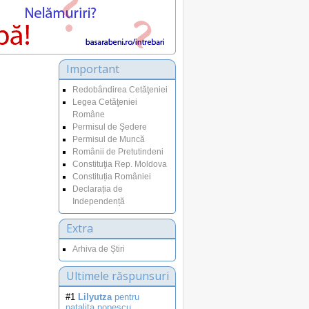
Important
Redobândirea Cetăţeniei
Legea Cetăţeniei
Române
Permisul de Şedere
Permisul de Muncă
Românii de Pretutindeni
Constituţia Rep. Moldova
Constituția României
Declarația de
Independență
Extra
Arhiva de Știri
Ultimele răspunsuri
#1
Lilyutza
pentru
natalita.popescu