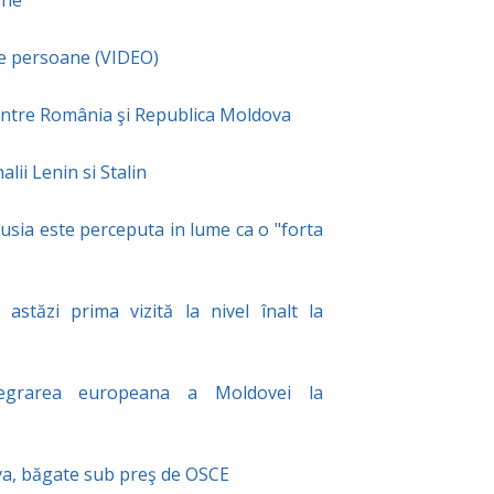
ane
 de persoane (VIDEO)
 dintre România şi Republica Moldova
lii Lenin si Stalin
Rusia este perceputa in lume ca o "forta
astăzi prima vizită la nivel înalt la
tegrarea europeana a Moldovei la
va, băgate sub preş de OSCE