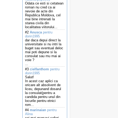
Odata ce esti si cetatean
roman nu cred ca ai
nevoie de acte din
Republica Moldova, cel
mai bine intrenati la
starea civila din
localitatea viitorului...
#2
Anusca
pentru
dorin1995
dar daca depui direct la
universitate si nu intri la
buget sau eventual deloc
mai poti depune si la
consulat sau mu mai ai
voie ?
...
#3
cielfanthom
pentru
dorin1995
Salut!
In acest caz aplici ca
oricare alt absolvent de
liceu, depunand dosarul
la consulat(pentru a
candida pentru unul din
locurile pentru etnici
rom...
#4
marinaian
pentru
Alina
cei mai marsavi soferi