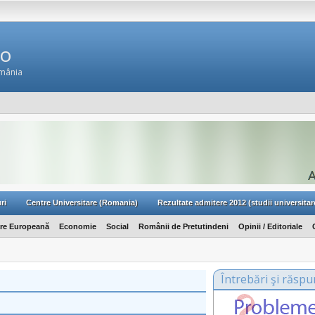
Ro
omânia
ri
Centre Universitare (Romania)
Rezultate admitere 2012 (studii universitar
are Europeană
Economie
Social
Românii de Pretutindeni
Opinii / Editoriale
Întrebări şi răspu