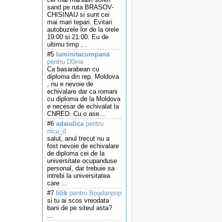
sand pe ruta BRASOV-
CHISINAU si sunt cei
mai mari tepari. Evitari
autobuzele lor de la orele
19:00 si 21:00. Eu de
ultimu timp ...
#5
luminitacumpana
pentru D0ina
Ca basarabean cu
diploma din rep. Moldova
, nu e nevoie de
echivalare dar ca romani
cu diploma de la Moldova
e necesar de echivalat la
CNRED. Cu o ase...
#6
adaiulica
pentru
nicu_d
salut, anul trecut nu a
fost nevoie de echivalare
de diploma cei de la
universitate ocupanduse
personal, dar trebuie sa
intrebi la universitatea
care ...
#7
lilik
pentru Bogdanpop
si tu ai scos vreodata
bani de pe siteul asta?
...