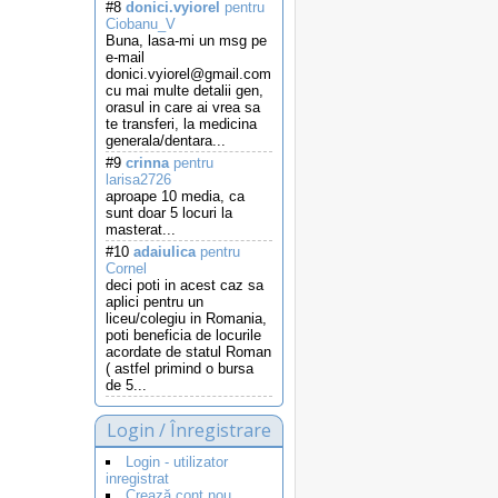
#8
donici.vyiorel
pentru
Ciobanu_V
Buna, lasa-mi un msg pe
e-mail
donici.vyiorel@gmail.com
cu mai multe detalii gen,
orasul in care ai vrea sa
te transferi, la medicina
generala/dentara...
#9
crinna
pentru
larisa2726
aproape 10 media, ca
sunt doar 5 locuri la
masterat...
#10
adaiulica
pentru
Cornel
deci poti in acest caz sa
aplici pentru un
liceu/colegiu in Romania,
poti beneficia de locurile
acordate de statul Roman
( astfel primind o bursa
de 5...
Login / Înregistrare
Login - utilizator
inregistrat
Crează cont nou