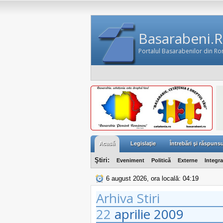
Basarabeni.
Portalul Basarabenilor din R
Acasă
Legislaţie
Întrebări şi răspunsu
Ştiri:
Eveniment
Politică
Externe
Integr
6 august 2026, ora locală: 04:19
Arhiva Stiri
22
aprilie
2009