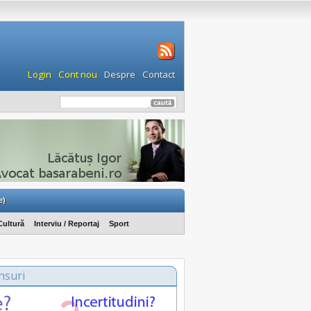
Login
Cont nou
Despre
Contact
e)
Cultură
Interviu / Reportaj
Sport
nsuri