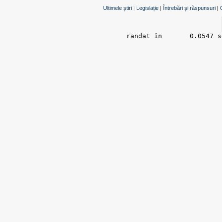
Ultimele știri
|
Legislație
|
Întrebări și răspunsuri
|
randat în 	0.