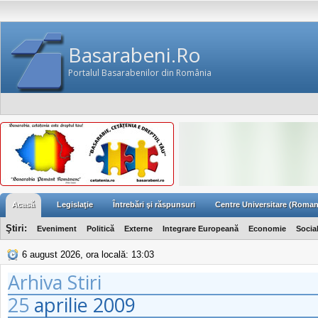
Basarabeni.Ro
Portalul Basarabenilor din România
Acasă
Legislaţie
Întrebări şi răspunsuri
Centre Universitare (Roman
Ştiri:
Eveniment
Politică
Externe
Integrare Europeană
Economie
Socia
6 august 2026, ora locală: 13:03
Arhiva Stiri
25
aprilie
2009