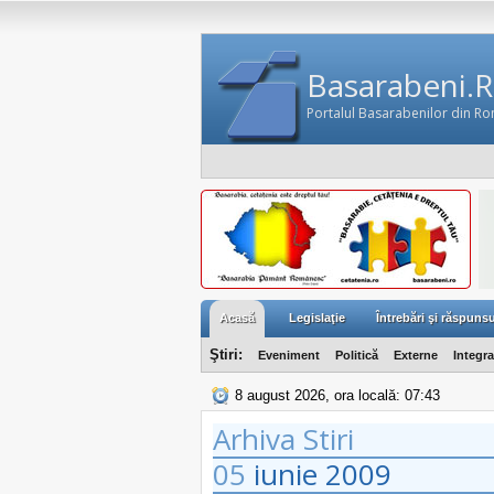
Basarabeni.
Portalul Basarabenilor din R
Acasă
Legislaţie
Întrebări şi răspunsu
Ştiri:
Eveniment
Politică
Externe
Integr
8 august 2026, ora locală: 07:43
Arhiva Stiri
05
iunie
2009