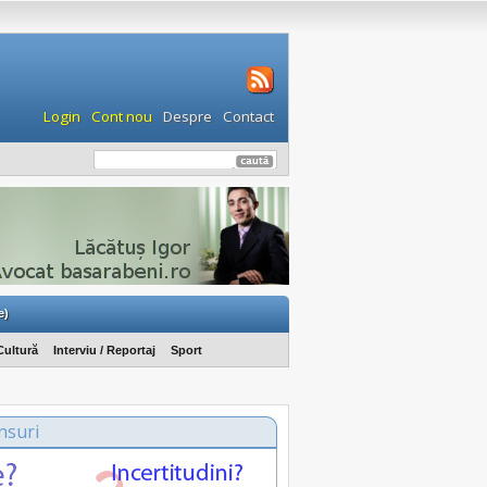
Login
Cont nou
Despre
Contact
e)
Cultură
Interviu / Reportaj
Sport
nsuri