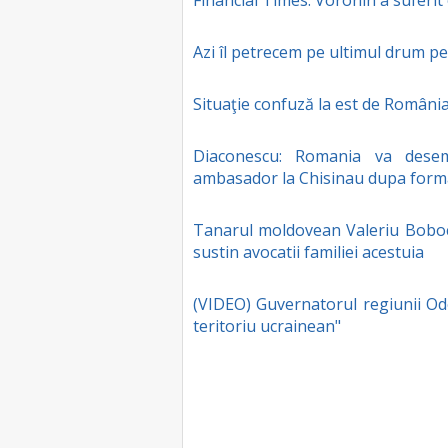
Financial Times: Voronin a suferit
Azi îl petrecem pe ultimul drum p
Situaţie confuză la est de Români
Diaconescu: Romania va dese
ambasador la Chisinau dupa form
Tanarul moldovean Valeriu Boboc a
sustin avocatii familiei acestuia
(VIDEO) Guvernatorul regiunii Od
teritoriu ucrainean"