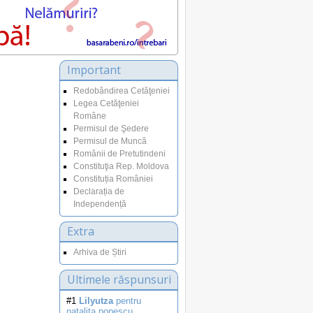
Important
Redobândirea Cetăţeniei
Legea Cetăţeniei
Române
Permisul de Şedere
Permisul de Muncă
Românii de Pretutindeni
Constituţia Rep. Moldova
Constituția României
Declarația de
Independență
Extra
Arhiva de Știri
Ultimele răspunsuri
#1
Lilyutza
pentru
natalita.popescu