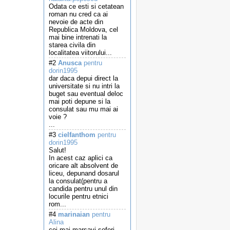
Odata ce esti si cetatean
roman nu cred ca ai
nevoie de acte din
Republica Moldova, cel
mai bine intrenati la
starea civila din
localitatea viitorului...
#2
Anusca
pentru
dorin1995
dar daca depui direct la
universitate si nu intri la
buget sau eventual deloc
mai poti depune si la
consulat sau mu mai ai
voie ?
...
#3
cielfanthom
pentru
dorin1995
Salut!
In acest caz aplici ca
oricare alt absolvent de
liceu, depunand dosarul
la consulat(pentru a
candida pentru unul din
locurile pentru etnici
rom...
#4
marinaian
pentru
Alina
cei mai marsavi soferi