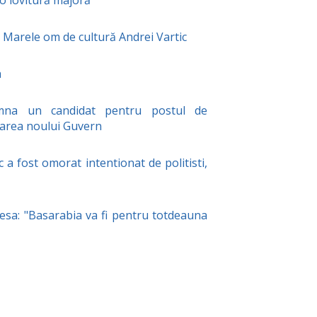
 o lovitură majoră
e Marele om de cultură Andrei Vartic
a
mna un candidat pentru postul de
area noului Guvern
 fost omorat intentionat de politisti,
esa: "Basarabia va fi pentru totdeauna