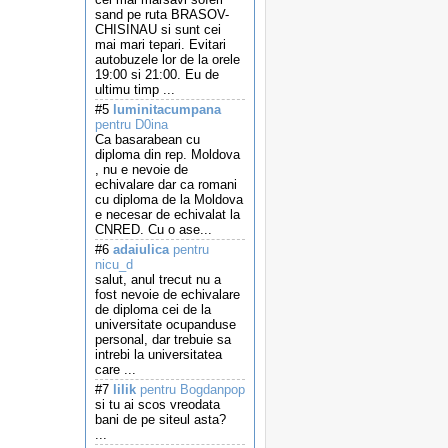
sand pe ruta BRASOV-
CHISINAU si sunt cei
mai mari tepari. Evitari
autobuzele lor de la orele
19:00 si 21:00. Eu de
ultimu timp ...
#5
luminitacumpana
pentru D0ina
Ca basarabean cu
diploma din rep. Moldova
, nu e nevoie de
echivalare dar ca romani
cu diploma de la Moldova
e necesar de echivalat la
CNRED. Cu o ase...
#6
adaiulica
pentru
nicu_d
salut, anul trecut nu a
fost nevoie de echivalare
de diploma cei de la
universitate ocupanduse
personal, dar trebuie sa
intrebi la universitatea
care ...
#7
lilik
pentru Bogdanpop
si tu ai scos vreodata
bani de pe siteul asta?
...