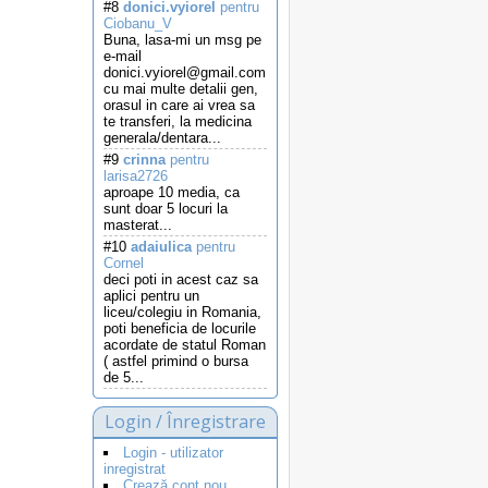
#8
donici.vyiorel
pentru
Ciobanu_V
Buna, lasa-mi un msg pe
e-mail
donici.vyiorel@gmail.com
cu mai multe detalii gen,
orasul in care ai vrea sa
te transferi, la medicina
generala/dentara...
#9
crinna
pentru
larisa2726
aproape 10 media, ca
sunt doar 5 locuri la
masterat...
#10
adaiulica
pentru
Cornel
deci poti in acest caz sa
aplici pentru un
liceu/colegiu in Romania,
poti beneficia de locurile
acordate de statul Roman
( astfel primind o bursa
de 5...
Login / Înregistrare
Login - utilizator
inregistrat
Crează cont nou