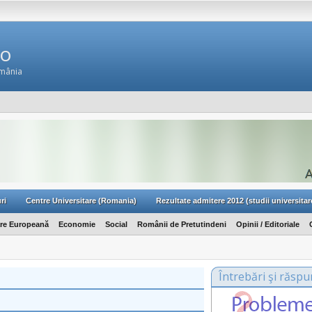
Ro
omânia
ri
Centre Universitare (Romania)
Rezultate admitere 2012 (studii universitar
are Europeană
Economie
Social
Românii de Pretutindeni
Opinii / Editoriale
Întrebări şi răspu