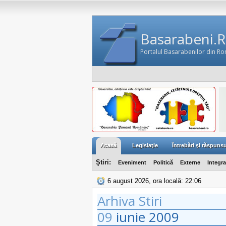
Basarabeni.
Portalul Basarabenilor din R
Acasă
Legislaţie
Întrebări şi răspunsu
Ştiri:
Eveniment
Politică
Externe
Integr
6 august 2026, ora locală: 22:06
Arhiva Stiri
09
iunie
2009