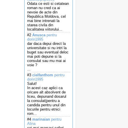
Odata ce esti si cetatean
roman nu cred ca ai
nevoie de acte din
Republica Moldova, cel
mai bine intrenati la
starea civila din
localitatea viitorului...
#2
Anusca
pentru
dorin1995
dar daca depui direct la
universitate si nu intri la
buget sau eventual deloc
mai poti depune si la
consulat sau mu mai ai
voie ?
...
#3
cielfanthom
pentru
dorin1995
Salut!
In acest caz aplici ca
oricare alt absolvent de
liceu, depunand dosarul
la consulat(pentru a
candida pentru unul din
locurile pentru etnici
rom...
#4
marinaian
pentru
Alina
cei mai marsavi soferi