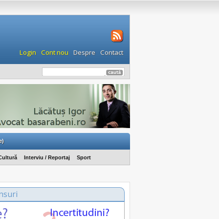
Login
Cont nou
Despre
Contact
e)
Cultură
Interviu / Reportaj
Sport
nsuri