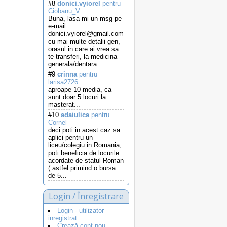
#8
donici.vyiorel
pentru
Ciobanu_V
Buna, lasa-mi un msg pe
e-mail
donici.vyiorel@gmail.com
cu mai multe detalii gen,
orasul in care ai vrea sa
te transferi, la medicina
generala/dentara...
#9
crinna
pentru
larisa2726
aproape 10 media, ca
sunt doar 5 locuri la
masterat...
#10
adaiulica
pentru
Cornel
deci poti in acest caz sa
aplici pentru un
liceu/colegiu in Romania,
poti beneficia de locurile
acordate de statul Roman
( astfel primind o bursa
de 5...
Login / Înregistrare
Login - utilizator
inregistrat
Crează cont nou