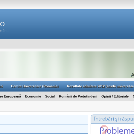
Ro
omânia
ri
Centre Universitare (Romania)
Rezultate admitere 2012 (studii universitar
are Europeană
Economie
Social
Românii de Pretutindeni
Opinii / Editoriale
Întrebări şi răspu