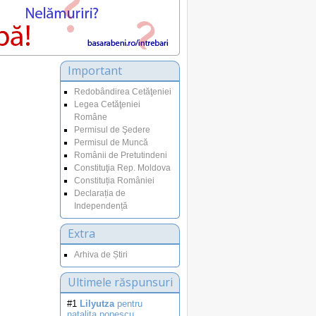
Important
Redobândirea Cetăţeniei
Legea Cetăţeniei
Române
Permisul de Şedere
Permisul de Muncă
Românii de Pretutindeni
Constituţia Rep. Moldova
Constituția României
Declarația de
Independență
Extra
Arhiva de Știri
Ultimele răspunsuri
#1
Lilyutza
pentru
natalita.popescu