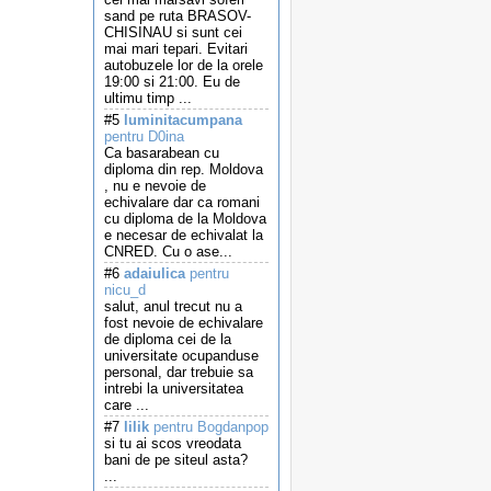
sand pe ruta BRASOV-
CHISINAU si sunt cei
mai mari tepari. Evitari
autobuzele lor de la orele
19:00 si 21:00. Eu de
ultimu timp ...
#5
luminitacumpana
pentru D0ina
Ca basarabean cu
diploma din rep. Moldova
, nu e nevoie de
echivalare dar ca romani
cu diploma de la Moldova
e necesar de echivalat la
CNRED. Cu o ase...
#6
adaiulica
pentru
nicu_d
salut, anul trecut nu a
fost nevoie de echivalare
de diploma cei de la
universitate ocupanduse
personal, dar trebuie sa
intrebi la universitatea
care ...
#7
lilik
pentru Bogdanpop
si tu ai scos vreodata
bani de pe siteul asta?
...