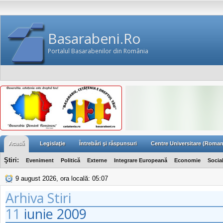
Basarabeni.Ro
Portalul Basarabenilor din România
Acasă
Legislaţie
Întrebări şi răspunsuri
Centre Universitare (Roman
Ştiri:
Eveniment
Politică
Externe
Integrare Europeană
Economie
Socia
9 august 2026, ora locală: 05:07
Arhiva Stiri
11
iunie
2009