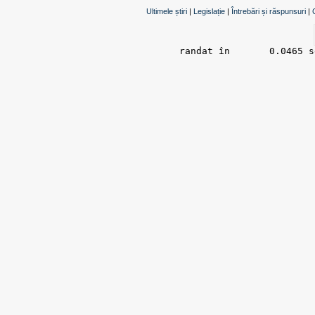
Ultimele știri
|
Legislație
|
Întrebări și răspunsuri
|
randat în 	0.