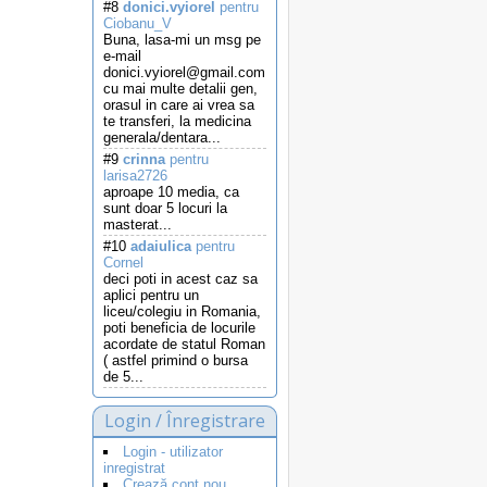
#8
donici.vyiorel
pentru
Ciobanu_V
Buna, lasa-mi un msg pe
e-mail
donici.vyiorel@gmail.com
cu mai multe detalii gen,
orasul in care ai vrea sa
te transferi, la medicina
generala/dentara...
#9
crinna
pentru
larisa2726
aproape 10 media, ca
sunt doar 5 locuri la
masterat...
#10
adaiulica
pentru
Cornel
deci poti in acest caz sa
aplici pentru un
liceu/colegiu in Romania,
poti beneficia de locurile
acordate de statul Roman
( astfel primind o bursa
de 5...
Login / Înregistrare
Login - utilizator
inregistrat
Crează cont nou