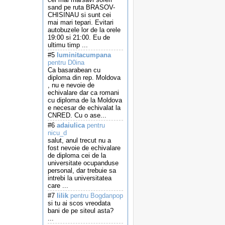
sand pe ruta BRASOV-
CHISINAU si sunt cei
mai mari tepari. Evitari
autobuzele lor de la orele
19:00 si 21:00. Eu de
ultimu timp ...
#5
luminitacumpana
pentru D0ina
Ca basarabean cu
diploma din rep. Moldova
, nu e nevoie de
echivalare dar ca romani
cu diploma de la Moldova
e necesar de echivalat la
CNRED. Cu o ase...
#6
adaiulica
pentru
nicu_d
salut, anul trecut nu a
fost nevoie de echivalare
de diploma cei de la
universitate ocupanduse
personal, dar trebuie sa
intrebi la universitatea
care ...
#7
lilik
pentru Bogdanpop
si tu ai scos vreodata
bani de pe siteul asta?
...