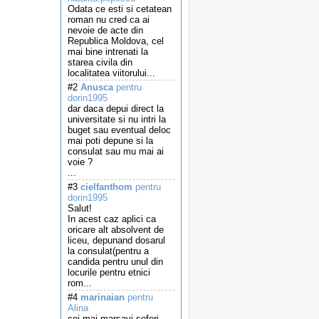
Odata ce esti si cetatean
roman nu cred ca ai
nevoie de acte din
Republica Moldova, cel
mai bine intrenati la
starea civila din
localitatea viitorului...
#2
Anusca
pentru
dorin1995
dar daca depui direct la
universitate si nu intri la
buget sau eventual deloc
mai poti depune si la
consulat sau mu mai ai
voie ?
...
#3
cielfanthom
pentru
dorin1995
Salut!
In acest caz aplici ca
oricare alt absolvent de
liceu, depunand dosarul
la consulat(pentru a
candida pentru unul din
locurile pentru etnici
rom...
#4
marinaian
pentru
Alina
cei mai marsavi soferi