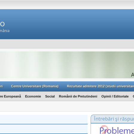
Ro
omânia
ri
Centre Universitare (Romania)
Rezultate admitere 2012 (studii universitar
are Europeană
Economie
Social
Românii de Pretutindeni
Opinii / Editoriale
Întrebări şi răspu