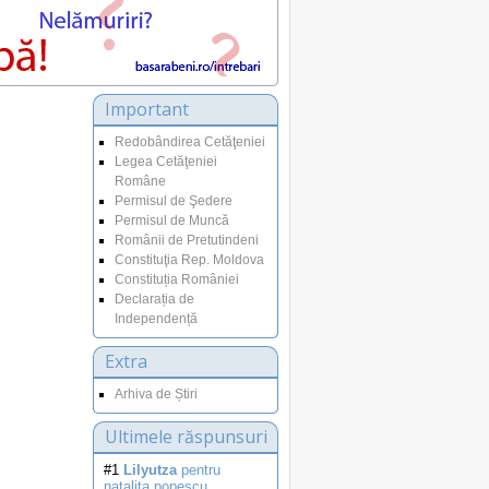
Important
Redobândirea Cetăţeniei
Legea Cetăţeniei
Române
Permisul de Şedere
Permisul de Muncă
Românii de Pretutindeni
Constituţia Rep. Moldova
Constituția României
Declarația de
Independență
Extra
Arhiva de Știri
Ultimele răspunsuri
#1
Lilyutza
pentru
natalita.popescu