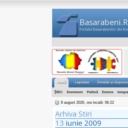
Basarabeni.
Portalul Basarabenilor din R
Acasă
Legislaţie
Întrebări şi răspunsu
Ştiri:
Eveniment
Politică
Externe
Integr
8 august 2026, ora locală: 06:22
Arhiva Stiri
13
iunie
2009