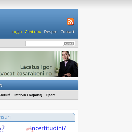
Login
Cont nou
Despre
Contact
e)
Cultură
Interviu / Reportaj
Sport
nsuri