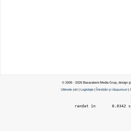
© 2006 - 2026 Basarabeni Media Grup, design ş
Ultimele știri
|
Legislație
|
Întrebări și răspunsuri
|
randat în 	0.