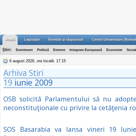
Acasă
Legislaţie
Întrebări şi răspunsuri
Centre Universitare (Roman
Ştiri:
Eveniment
Politică
Externe
Integrare Europeană
Economie
Socia
6 august 2026, ora locală: 17:15
Arhiva Stiri
19
iunie
2009
OSB solicită Parlamentului să nu adopte
neconstituţionale cu privire la cetăţenia 
SOS Basarabia va lansa vineri 19 Iuni