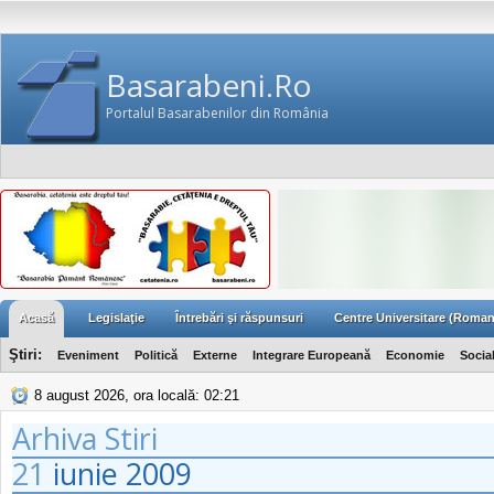
Basarabeni.Ro
Portalul Basarabenilor din România
Acasă
Legislaţie
Întrebări şi răspunsuri
Centre Universitare (Roman
Ştiri:
Eveniment
Politică
Externe
Integrare Europeană
Economie
Socia
8 august 2026, ora locală: 02:21
Arhiva Stiri
21
iunie
2009