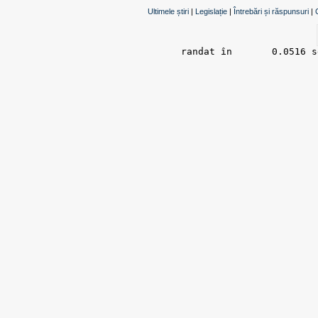
Ultimele știri
|
Legislație
|
Întrebări și răspunsuri
|
randat în 	0.