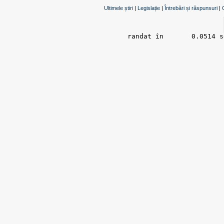
Ultimele știri
|
Legislație
|
Întrebări și răspunsuri
|
randat în 	0.