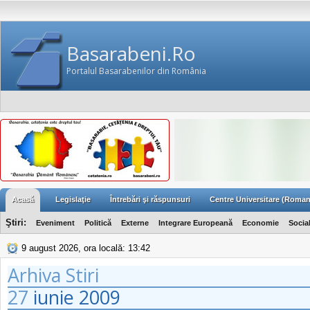
Basarabeni.Ro
Portalul Basarabenilor din România
Acasă
Legislaţie
Întrebări şi răspunsuri
Centre Universitare (Roman
Ştiri:
Eveniment
Politică
Externe
Integrare Europeană
Economie
Socia
9 august 2026, ora locală: 13:42
Arhiva Stiri
27
iunie
2009