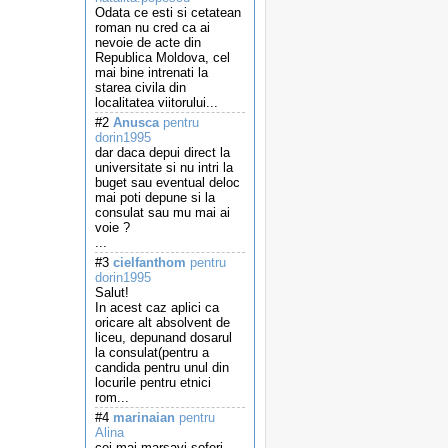
Odata ce esti si cetatean
roman nu cred ca ai
nevoie de acte din
Republica Moldova, cel
mai bine intrenati la
starea civila din
localitatea viitorului...
#2
Anusca
pentru
dorin1995
dar daca depui direct la
universitate si nu intri la
buget sau eventual deloc
mai poti depune si la
consulat sau mu mai ai
voie ?
...
#3
cielfanthom
pentru
dorin1995
Salut!
In acest caz aplici ca
oricare alt absolvent de
liceu, depunand dosarul
la consulat(pentru a
candida pentru unul din
locurile pentru etnici
rom...
#4
marinaian
pentru
Alina
cei mai marsavi soferi