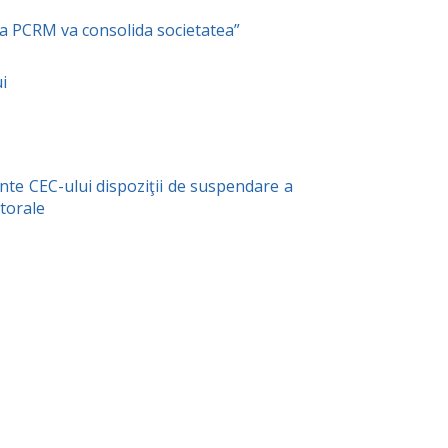
ia PCRM va consolida societatea”
i
nte CEC-ului dispoziţii de suspendare a
ctorale