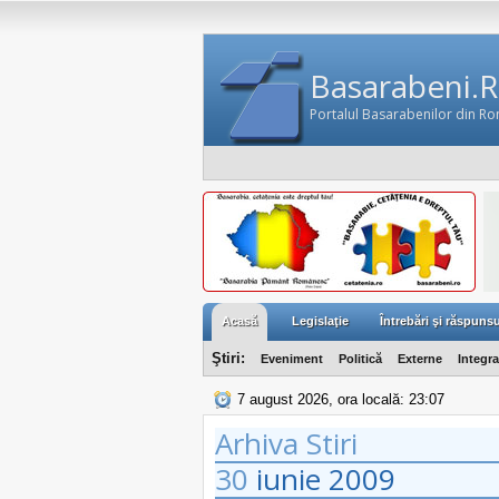
Basarabeni.
Portalul Basarabenilor din R
Acasă
Legislaţie
Întrebări şi răspunsu
Ştiri:
Eveniment
Politică
Externe
Integr
7 august 2026, ora locală: 23:07
Arhiva Stiri
30
iunie
2009