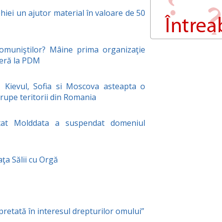
ei un ajutor material în valoare de 50
omuniştilor? Mâine prima organizaţie
deră la PDM
 Kievul, Sofia si Moscova asteapta o
rupe teritorii din Romania
tat Molddata a suspendat domeniul
aţa Sălii cu Orgă
pretată în interesul drepturilor omului”