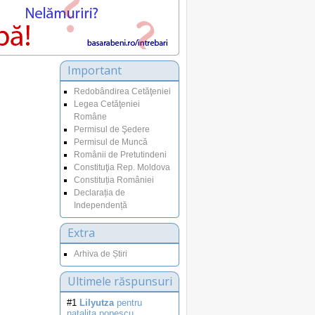
Important
Redobândirea Cetăţeniei
Legea Cetăţeniei
Române
Permisul de Şedere
Permisul de Muncă
Românii de Pretutindeni
Constituţia Rep. Moldova
Constituția României
Declarația de
Independență
Extra
Arhiva de Știri
Ultimele răspunsuri
#1
Lilyutza
pentru
natalita.popescu