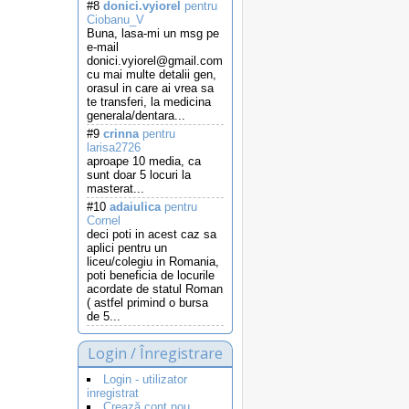
#8
donici.vyiorel
pentru
Ciobanu_V
Buna, lasa-mi un msg pe
e-mail
donici.vyiorel@gmail.com
cu mai multe detalii gen,
orasul in care ai vrea sa
te transferi, la medicina
generala/dentara...
#9
crinna
pentru
larisa2726
aproape 10 media, ca
sunt doar 5 locuri la
masterat...
#10
adaiulica
pentru
Cornel
deci poti in acest caz sa
aplici pentru un
liceu/colegiu in Romania,
poti beneficia de locurile
acordate de statul Roman
( astfel primind o bursa
de 5...
Login / Înregistrare
Login - utilizator
inregistrat
Crează cont nou