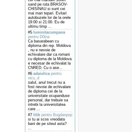
sand pe ruta BRASOV-
CHISINAU si sunt cei
mai mari tepari. Evitari
autobuzele lor de la orele
19:00 si 21:00. Eu de
ultimu timp ...
#5
luminitacumpana
pentru D0ina
Ca basarabean cu
diploma din rep. Moldova
, nu e nevoie de
echivalare dar ca romani
cu diploma de la Moldova
e necesar de echivalat la
CNRED. Cu o ase...
#6
adaiulica
pentru
nicu_d
salut, anul trecut nu a
fost nevoie de echivalare
de diploma cei de la
universitate ocupanduse
personal, dar trebuie sa
intrebi la universitatea
care ...
#7
lilik
pentru Bogdanpop
si tu ai scos vreodata
bani de pe siteul asta?
...