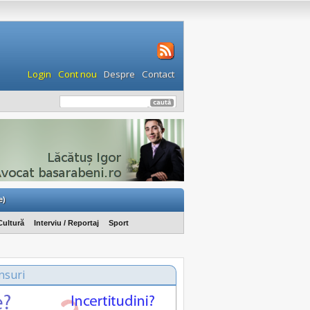
Login
Cont nou
Despre
Contact
e)
Cultură
Interviu / Reportaj
Sport
nsuri