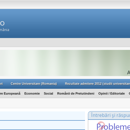
Ro
omânia
ri
Centre Universitare (Romania)
Rezultate admitere 2012 (studii universitar
are Europeană
Economie
Social
Românii de Pretutindeni
Opinii / Editoriale
Întrebări şi răspu