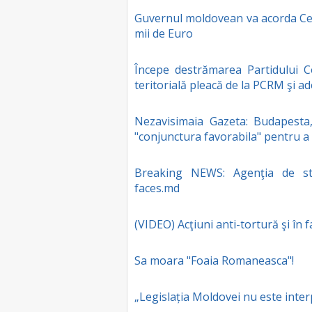
Guvernul moldovean va acorda Cehi
mii de Euro
Începe destrămarea Partidului C
teritorială pleacă de la PCRM şi a
Nezavisimaia Gazeta: Budapesta,
"conjunctura favorabila" pentru a 
Breaking NEWS: Agenţia de s
faces.md
(VIDEO) Acţiuni anti-tortură şi în f
Sa moara "Foaia Romaneasca"!
„Legislația Moldovei nu este inter