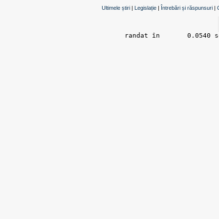
Ultimele știri
|
Legislație
|
Întrebări și răspunsuri
|
randat în 	0.