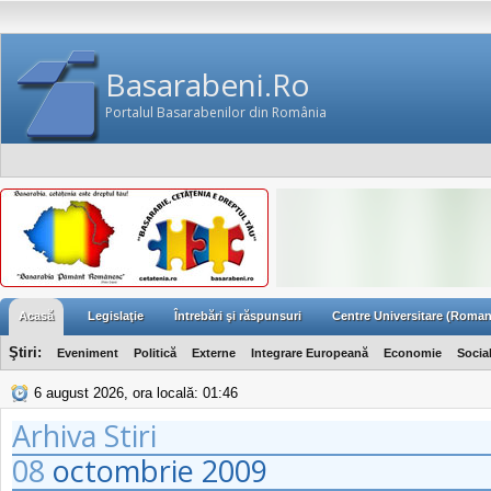
Basarabeni.Ro
Portalul Basarabenilor din România
Acasă
Legislaţie
Întrebări şi răspunsuri
Centre Universitare (Roman
Ştiri:
Eveniment
Politică
Externe
Integrare Europeană
Economie
Socia
6 august 2026, ora locală: 01:46
Arhiva Stiri
08
octombrie
2009