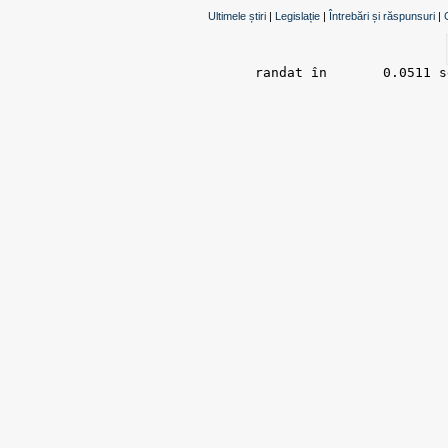
Ultimele știri
|
Legislație
|
Întrebări și răspunsuri
|
randat în 	0.