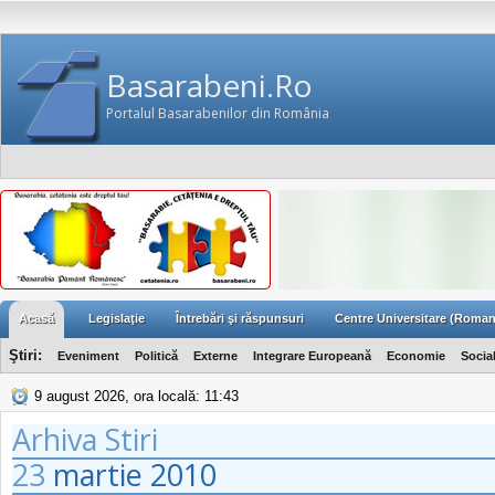
Basarabeni.Ro
Portalul Basarabenilor din România
Acasă
Legislaţie
Întrebări şi răspunsuri
Centre Universitare (Roman
Ştiri:
Eveniment
Politică
Externe
Integrare Europeană
Economie
Socia
9 august 2026, ora locală: 11:43
Arhiva Stiri
23
martie
2010