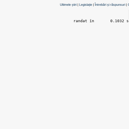
Ultimele știri
|
Legislație
|
Întrebări și răspunsuri
|
randat în 	0.