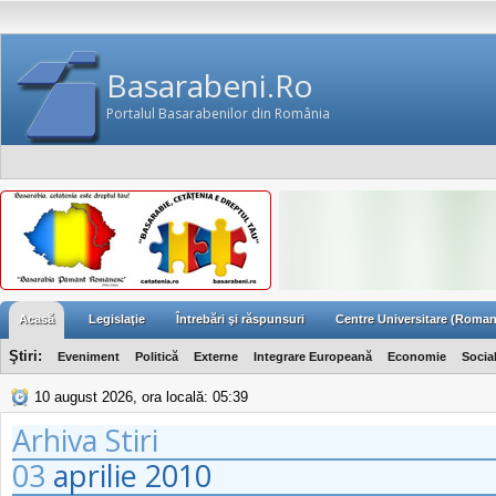
Basarabeni.Ro
Portalul Basarabenilor din România
Acasă
Legislaţie
Întrebări şi răspunsuri
Centre Universitare (Roman
Ştiri:
Eveniment
Politică
Externe
Integrare Europeană
Economie
Socia
10 august 2026, ora locală: 05:39
Arhiva Stiri
03
aprilie
2010