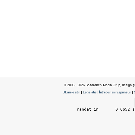
© 2006 - 2026 Basarabeni Media Grup, design ş
Ultimele știri
|
Legislație
|
Întrebări și răspunsuri
|
randat în 	0.