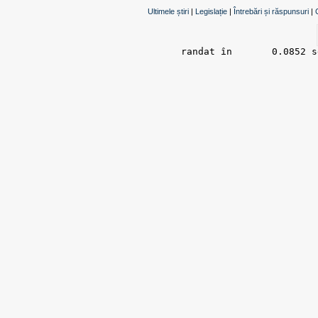
Ultimele știri
|
Legislație
|
Întrebări și răspunsuri
|
randat în 	0.