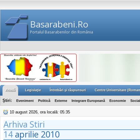
Basarabeni.Ro
Portalul Basarabenilor din România
Acasă
Legislaţie
Întrebări şi răspunsuri
Centre Universitare (Roman
Ştiri:
Eveniment
Politică
Externe
Integrare Europeană
Economie
Socia
10 august 2026, ora locală: 05:35
Arhiva Stiri
14
aprilie
2010