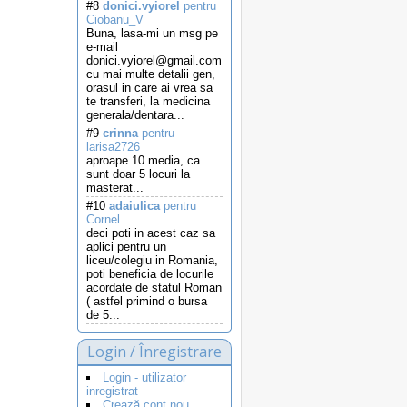
#8
donici.vyiorel
pentru
Ciobanu_V
Buna, lasa-mi un msg pe
e-mail
donici.vyiorel@gmail.com
cu mai multe detalii gen,
orasul in care ai vrea sa
te transferi, la medicina
generala/dentara...
#9
crinna
pentru
larisa2726
aproape 10 media, ca
sunt doar 5 locuri la
masterat...
#10
adaiulica
pentru
Cornel
deci poti in acest caz sa
aplici pentru un
liceu/colegiu in Romania,
poti beneficia de locurile
acordate de statul Roman
( astfel primind o bursa
de 5...
Login / Înregistrare
Login - utilizator
inregistrat
Crează cont nou