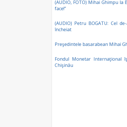
(AUDIO, FOTO) Mihai Ghimpu la Bu
face!”
(AUDIO) Petru BOGATU: Cel de-a
încheiat
Preşedintele basarabean Mihai Gh
Fondul Monetar Internaţional îş
Chişinău