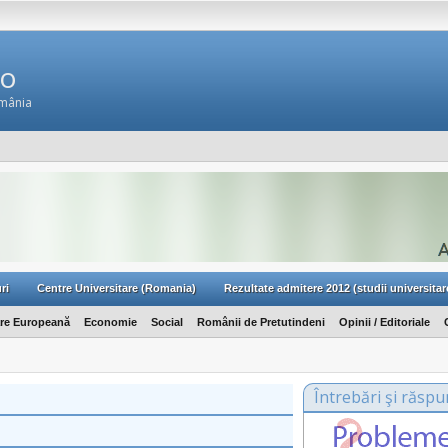
Ro
omânia
ri
Centre Universitare (Romania)
Rezultate admitere 2012 (studii universitar
are Europeană
Economie
Social
Românii de Pretutindeni
Opinii / Editoriale
Întrebări şi răspu