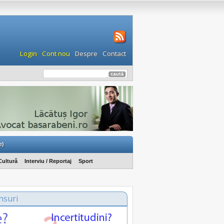
Login
Cont nou
Despre
Contact
e)
Cultură
Interviu / Reportaj
Sport
nsuri