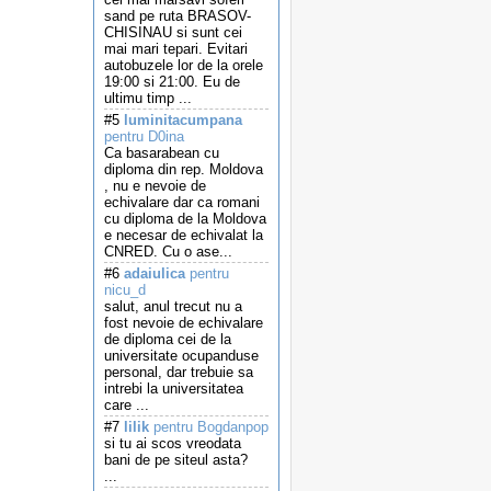
sand pe ruta BRASOV-
CHISINAU si sunt cei
mai mari tepari. Evitari
autobuzele lor de la orele
19:00 si 21:00. Eu de
ultimu timp ...
#5
luminitacumpana
pentru D0ina
Ca basarabean cu
diploma din rep. Moldova
, nu e nevoie de
echivalare dar ca romani
cu diploma de la Moldova
e necesar de echivalat la
CNRED. Cu o ase...
#6
adaiulica
pentru
nicu_d
salut, anul trecut nu a
fost nevoie de echivalare
de diploma cei de la
universitate ocupanduse
personal, dar trebuie sa
intrebi la universitatea
care ...
#7
lilik
pentru Bogdanpop
si tu ai scos vreodata
bani de pe siteul asta?
...