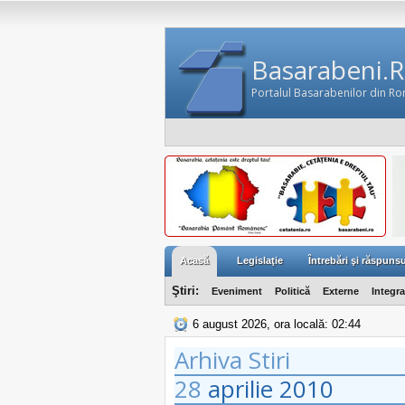
Basarabeni.
Portalul Basarabenilor din R
Acasă
Legislaţie
Întrebări şi răspunsu
Ştiri:
Eveniment
Politică
Externe
Integr
6 august 2026, ora locală: 02:44
Arhiva Stiri
28
aprilie
2010