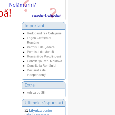
Important
Redobândirea Cetăţeniei
Legea Cetăţeniei
Române
Permisul de Şedere
Permisul de Muncă
Românii de Pretutindeni
Constituţia Rep. Moldova
Constituția României
Declarația de
Independență
Extra
Arhiva de Știri
Ultimele răspunsuri
#1
Lilyutza
pentru
natalita.popescu