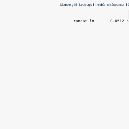
Ultimele știri
|
Legislație
|
Întrebări și răspunsuri
|
randat în 	0.