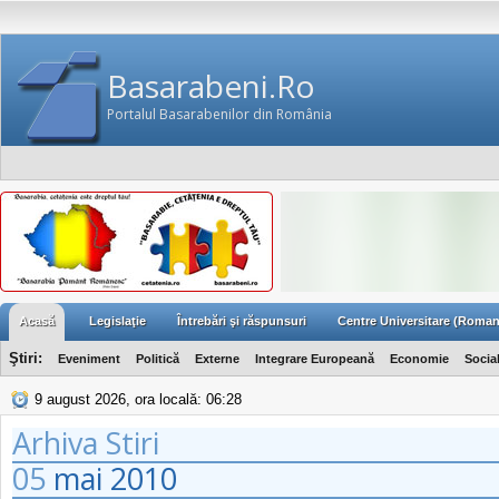
Basarabeni.Ro
Portalul Basarabenilor din România
Acasă
Legislaţie
Întrebări şi răspunsuri
Centre Universitare (Roman
Ştiri:
Eveniment
Politică
Externe
Integrare Europeană
Economie
Socia
9 august 2026, ora locală: 06:28
Arhiva Stiri
05
mai
2010