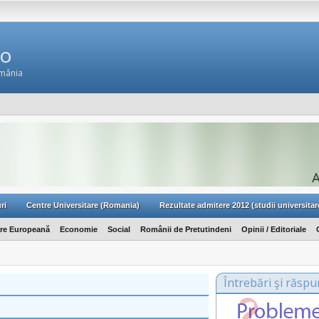
Ro
omânia
ri
Centre Universitare (Romania)
Rezultate admitere 2012 (studii universitar
are Europeană
Economie
Social
Românii de Pretutindeni
Opinii / Editoriale
Întrebări şi răspu