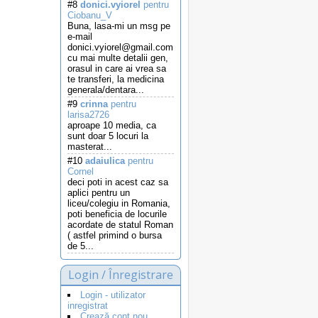
#8
donici.vyiorel
pentru
Ciobanu_V
Buna, lasa-mi un msg pe
e-mail
donici.vyiorel@gmail.com
cu mai multe detalii gen,
orasul in care ai vrea sa
te transferi, la medicina
generala/dentara...
#9
crinna
pentru
larisa2726
aproape 10 media, ca
sunt doar 5 locuri la
masterat...
#10
adaiulica
pentru
Cornel
deci poti in acest caz sa
aplici pentru un
liceu/colegiu in Romania,
poti beneficia de locurile
acordate de statul Roman
( astfel primind o bursa
de 5...
Login / Înregistrare
Login - utilizator
inregistrat
Crează cont nou