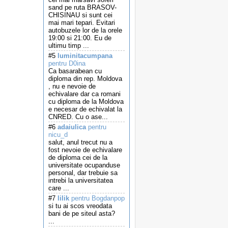
sand pe ruta BRASOV-
CHISINAU si sunt cei
mai mari tepari. Evitari
autobuzele lor de la orele
19:00 si 21:00. Eu de
ultimu timp ...
#5
luminitacumpana
pentru D0ina
Ca basarabean cu
diploma din rep. Moldova
, nu e nevoie de
echivalare dar ca romani
cu diploma de la Moldova
e necesar de echivalat la
CNRED. Cu o ase...
#6
adaiulica
pentru
nicu_d
salut, anul trecut nu a
fost nevoie de echivalare
de diploma cei de la
universitate ocupanduse
personal, dar trebuie sa
intrebi la universitatea
care ...
#7
lilik
pentru Bogdanpop
si tu ai scos vreodata
bani de pe siteul asta?
...