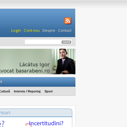
Login
Cont nou
Despre
Contact
e)
Cultură
Interviu / Reportaj
Sport
nsuri