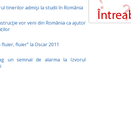
l tinerilor admişi la studii în România
nstrucţie vor veni din România ca ajutor
ților
luier, fluier” la Oscar 2011
rag un semnal de alarma la Izvorul
i