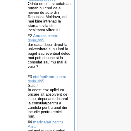
Odata ce esti si cetatean
roman nu cred ca ai
nevoie de acte din
Republica Moldova, cel
mai bine intrenati la
starea civila din
localitatea viitorului...
#2
Anusca
pentru
dorin1995
dar daca depui direct la
universitate si nu intri la
buget sau eventual deloc
mai poti depune si la
consulat sau mu mai ai
voie ?
...
#3
cielfanthom
pentru
dorin1995
Salut!
In acest caz aplici ca
oricare alt absolvent de
liceu, depunand dosarul
la consulat(pentru a
candida pentru unul din
locurile pentru etnici
rom...
#4
marinaian
pentru
Alina
cei mai marsavi soferi