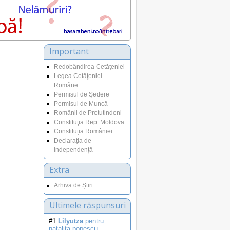
Important
Redobândirea Cetăţeniei
Legea Cetăţeniei
Române
Permisul de Şedere
Permisul de Muncă
Românii de Pretutindeni
Constituţia Rep. Moldova
Constituția României
Declarația de
Independență
Extra
Arhiva de Știri
Ultimele răspunsuri
#1
Lilyutza
pentru
natalita.popescu