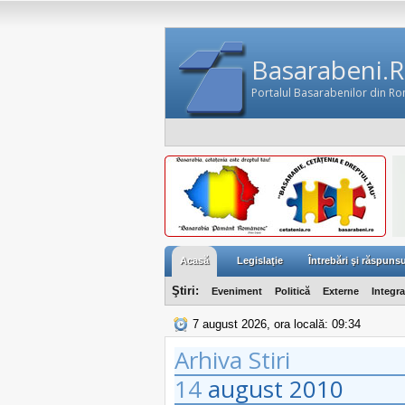
Basarabeni.
Portalul Basarabenilor din R
Acasă
Legislaţie
Întrebări şi răspunsu
Ştiri:
Eveniment
Politică
Externe
Integr
7 august 2026, ora locală: 09:34
Arhiva Stiri
14
august
2010