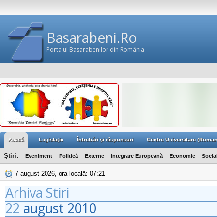
Basarabeni.Ro
Portalul Basarabenilor din România
Acasă
Legislaţie
Întrebări şi răspunsuri
Centre Universitare (Roman
Ştiri:
Eveniment
Politică
Externe
Integrare Europeană
Economie
Socia
7 august 2026, ora locală: 07:21
Arhiva Stiri
22
august
2010