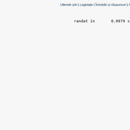
Ultimele știri
|
Legislație
|
Întrebări și răspunsuri
|
randat în 	0.