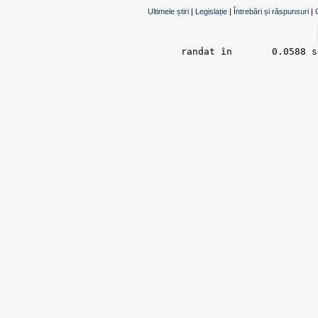
Ultimele știri
|
Legislație
|
Întrebări și răspunsuri
|
randat în 	0.