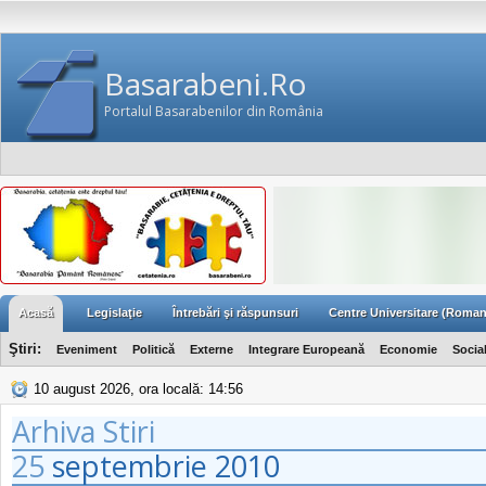
Basarabeni.Ro
Portalul Basarabenilor din România
Acasă
Legislaţie
Întrebări şi răspunsuri
Centre Universitare (Roman
Ştiri:
Eveniment
Politică
Externe
Integrare Europeană
Economie
Socia
10 august 2026, ora locală: 14:56
Arhiva Stiri
25
septembrie
2010